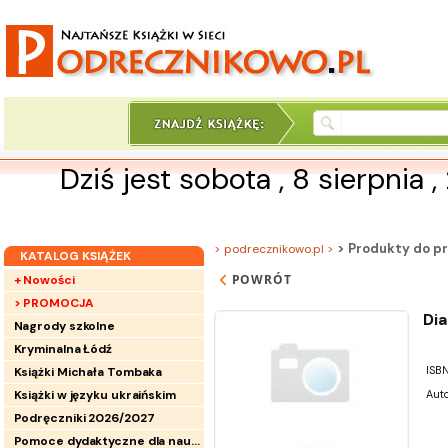
Dziś jest sobota , 8 sierpnia 
> Produkty do pr
> podrecznikowo.pl >
KATALOG KSIĄŻEK
POWRÓT
+ Nowości
> PROMOCJA
Di
Nagrody szkolne
Kryminalna Łódź
ISBN
Książki Michała Tombaka
Książki w języku ukraińskim
Auto
Podręczniki 2026/2027
Pomoce dydaktyczne dla nauczycieli