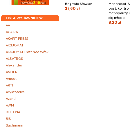
Bogowie Słowian
Menoreset. S
37,60 zł
post, kontrol
menopauzy i
się młodo
LISTA WYDAWNICTW
8,20 zł
AA
AGORA
AKAPIT PRESS
AKSJOMAT
AKSJOMAT Piotr Nodzyński
ALBATROS
Alexander
AMBER
Ameet
ARTI
Arystoteles
Avanti
AWM
BELLONA
BIS
Buchmann