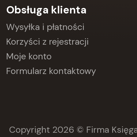
Obsługa klienta
Greg
GRUPA IMAGE
GWO
Wysyłka i płatności
HARMONIA
Harperkids
Korzyści z rejestracji
Insignis
Jaguar
Moje konto
JEDNOŚĆ
Kangur
Formularz kontaktowy
karakter
KLUSZCZYŃSKI
KOS
Kram
KROPKA
KSIĄŻNICA
Księży Młyn
LANGENSCHEIDT
LEKTORKLETT
Copyright 2026 © Firma Księga
Literat