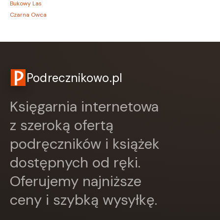
Bukowy Las
Czarna Owca
CZARNE
Czerwone i Czarne
Czwarta Strona
Czytelnik
DEMART
Podrecznikowo.pl
Dolnośląskie
Draco
Księgarnia internetowa
DRAGON
EDYCJA ŚWIĘTEGO PAWŁA
z szeroką ofertą
Edycja Świętego Pawła
podręczników i książek
Egmont
ESPRIT
dostępnych od ręki.
Express Publishing
FABRYKA SŁÓW
Oferujemy najniższe
FENIX
ceny i szybką wysyłkę.
Filia
FRONDA
GALAKTYKA