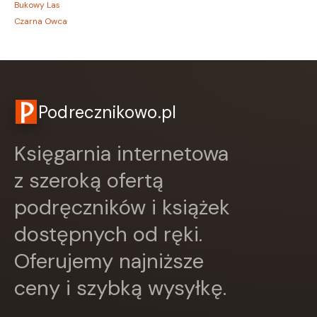
Bukowy Las
Czarna Owca
CZARNE
Czerwone i Czarne
Czwarta Strona
Czytelnik
DEMART
Podrecznikowo.pl
Dolnośląskie
Draco
Księgarnia internetowa
DRAGON
Edycja Świętego Pawła
z szeroką ofertą
EDYCJA ŚWIĘTEGO PAWŁA
podręczników i książek
Egmont
ESPRIT
dostępnych od ręki.
Express Publishing
FABRYKA SŁÓW
Oferujemy najniższe
FENIX
ceny i szybką wysyłkę.
Filia
FRONDA
GALAKTYKA