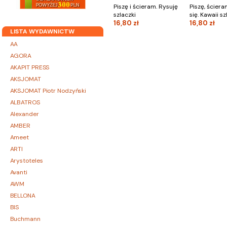
Piszę i ścieram. Rysuję
Piszę, ściera
szlaczki
się. Kawaii sz
16,80 zł
16,80 zł
LISTA WYDAWNICTW
AA
AGORA
AKAPIT PRESS
AKSJOMAT
AKSJOMAT Piotr Nodzyński
ALBATROS
Alexander
AMBER
Ameet
ARTI
Arystoteles
Avanti
AWM
BELLONA
BIS
Buchmann