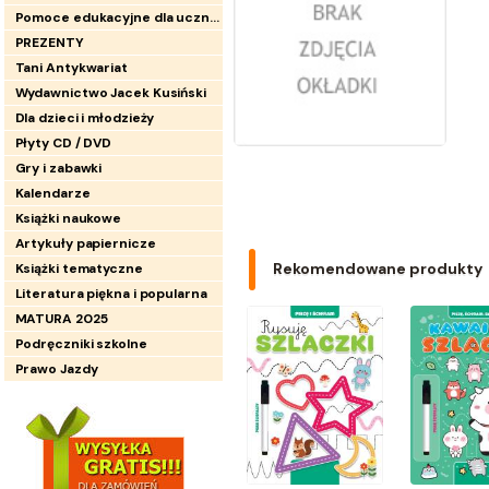
Pomoce edukacyjne dla uczniów
PREZENTY
Tani Antykwariat
Wydawnictwo Jacek Kusiński
Dla dzieci i młodzieży
Płyty CD / DVD
Gry i zabawki
Kalendarze
Książki naukowe
Artykuły papiernicze
Rekomendowane produkty
Książki tematyczne
Literatura piękna i popularna
MATURA 2025
Podręczniki szkolne
Prawo Jazdy