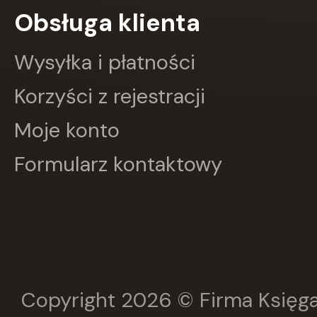
Obsługa klienta
Greg
GRUPA IMAGE
GWO
Wysyłka i płatności
HARMONIA
Harperkids
Korzyści z rejestracji
Insignis
Jaguar
Moje konto
JEDNOŚĆ
Kangur
Formularz kontaktowy
karakter
KLUSZCZYŃSKI
KOS
Kram
KROPKA
KSIĄŻNICA
Księży Młyn
LANGENSCHEIDT
LEKTORKLETT
Copyright 2026 © Firma Księga
Literat