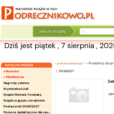
Dziś jest piątek , 7 sierpnia , 20
> Produkty do pr
> podrecznikowo.pl >
KATALOG KSIĄŻEK
POWRÓT
+ Nowości
> PROMOCJA
Za
Nagrody szkolne
Kryminalna Łódź
ISBN
Książki Michała Tombaka
Książki w języku ukraińskim
Podręczniki 2026/2027
Pomoce dydaktyczne dla nauczycieli