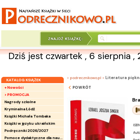
Dziś jest czwartek , 6 sierpnia ,
Literatura piękn
> podrecznikowo.pl >
KATALOG KSIĄŻEK
POWRÓT
+ Nowości
> PROMOCJA
Br
Nagrody szkolne
Kryminalna Łódź
B
Książki Michała Tombaka
Książki w języku ukraińskim
ISBN
Podręczniki 2026/2027
Auto
Pomoce dydaktyczne dla nauczycieli