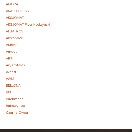
AGORA
AKAPIT PRESS
AKSJOMAT
AKSJOMAT Piotr Nodzyński
ALBATROS
Alexander
AMBER
Ameet
ARTI
Arystoteles
Avanti
AWM
BELLONA
BIS
Buchmann
Bukowy Las
Czarna Owca
CZARNE
Czerwone i Czarne