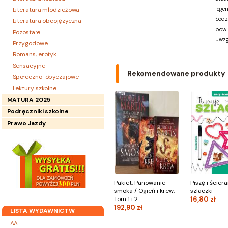
lege
Literatura młodzieżowa
Łodz
Literatura obcojęzyczna
powi
Pozostałe
uwzg
Przygodowe
Romans, erotyk
Sensacyjne
Rekomendowane produkty
Społeczno-obyczajowe
Lektury szkolne
MATURA 2025
Podręczniki szkolne
Prawo Jazdy
Pakiet: Panowanie
Piszę i ścier
smoka / Ogień i krew.
szlaczki
Tom 1 i 2
16,80 zł
192,90 zł
LISTA WYDAWNICTW
AA