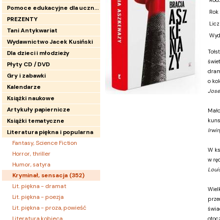
Rod
Pomoce edukacyjne dla uczniów
Rok
PREZENTY
Licz
Tani Antykwariat
Wyd
Wydawnictwo Jacek Kusiński
Tołs
Dla dzieci i młodzieży
świe
Płyty CD / DVD
dram
Gry i zabawki
o kol
Kalendarze
Jose
Książki naukowe
Artykuły papiernicze
Mało
Książki tematyczne
kuns
Irwi
Literatura piękna i popularna
Fantasy, Science Fiction
W ks
Horror, thriller
w rę
Humor, satyra
Loui
Kryminał, sensacja (
352
)
Lit. piękna - dramat
Wiel
Lit. piękna - poezja
prze
Lit. piękna - proza, powieść
świa
Literatura kobieca
otoc