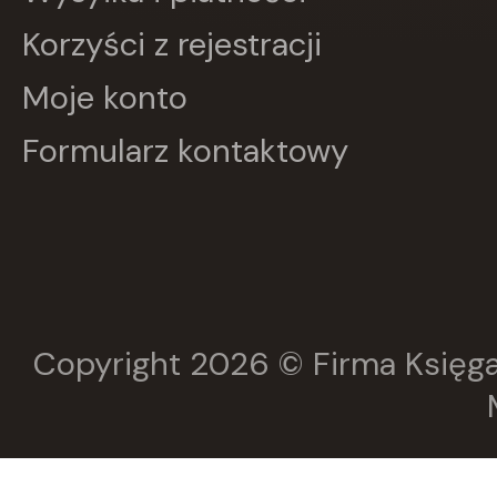
Harperkids
Korzyści z rejestracji
Insignis
Jaguar
Moje konto
JEDNOŚĆ
Kangur
Formularz kontaktowy
karakter
KLUSZCZYŃSKI
KOS
Kram
KROPKA
KSIĄŻNICA
Księży Młyn
LANGENSCHEIDT
LEKTORKLETT
Copyright 2026 © Firma Księga
Literat
LITERATURA
LIWONA
Love Books
Luna