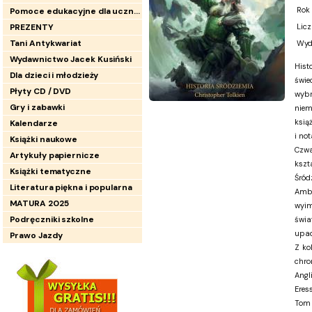
Rok
Pomoce edukacyjne dla uczniów
PREZENTY
Licz
Tani Antykwariat
Wyd
Wydawnictwo Jacek Kusiński
Hist
Dla dzieci i młodzieży
świe
Płyty CD / DVD
wyb
Gry i zabawki
niem
ksią
Kalendarze
i not
Książki naukowe
Czw
Artykuły papiernicze
kszt
Książki tematyczne
Śród
Literatura piękna i popularna
Amba
MATURA 2025
wyim
Podręczniki szkolne
świ
upad
Prawo Jazdy
Z ko
chro
Angl
Eres
Tom 