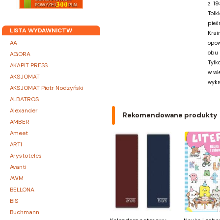
z 19
Tolk
pieś
LISTA WYDAWNICTW
Krai
AA
opow
obu 
AGORA
Tylk
AKAPIT PRESS
w wi
AKSJOMAT
wykr
AKSJOMAT Piotr Nodzyński
ALBATROS
Alexander
Rekomendowane produkty
AMBER
Ameet
ARTI
Arystoteles
Avanti
AWM
BELLONA
BIS
Buchmann