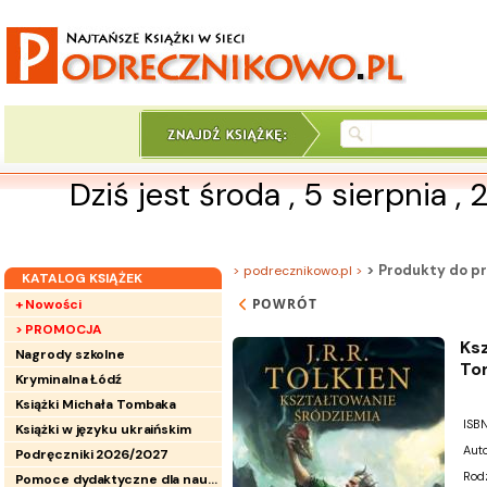
Dziś jest środa , 5 sierpnia ,
> Produkty do pr
> podrecznikowo.pl >
KATALOG KSIĄŻEK
POWRÓT
+ Nowości
> PROMOCJA
Ksz
Nagrody szkolne
To
Kryminalna Łódź
Książki Michała Tombaka
ISBN
Książki w języku ukraińskim
Auto
Podręczniki 2026/2027
Rod
Pomoce dydaktyczne dla nauczycieli