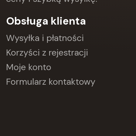
GRUPA IMAGE
GWO
Obsługa klienta
HARMONIA
Harperkids
Insignis
Wysyłka i płatności
Jaguar
JEDNOŚĆ
Korzyści z rejestracji
Kangur
karakter
Moje konto
KLUSZCZYŃSKI
KOS
Formularz kontaktowy
Kram
KROPKA
KSIĄŻNICA
Księży Młyn
LANGENSCHEIDT
LEKTORKLETT
Literat
LITERATURA