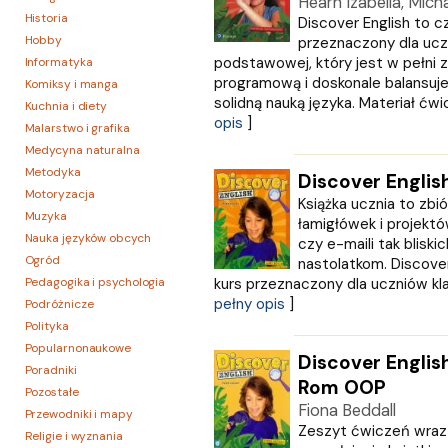
Hearn Izabella, Mich
Historia
Discover English to 
Hobby
przeznaczony dla ucz
podstawowej, który jest w pełni
Informatyka
programową i doskonale balansuje 
Komiksy i manga
solidną nauką języka. Materiał ćwic
Kuchnia i diety
opis
]
Malarstwo i grafika
Medycyna naturalna
Metodyka
Discover Englis
Motoryzacja
Książka ucznia to zbi
Muzyka
łamigłówek i projekt
Nauka języków obcych
czy e-maili tak blisk
Ogród
nastolatkom. Discove
Pedagogika i psychologia
kurs przeznaczony dla uczniów kla
pełny opis
]
Podróżnicze
Polityka
Popularnonaukowe
Discover Englis
Poradniki
Rom OOP
Pozostałe
Fiona Beddall
Przewodniki i mapy
Zeszyt ćwiczeń wra
Religie i wyznania