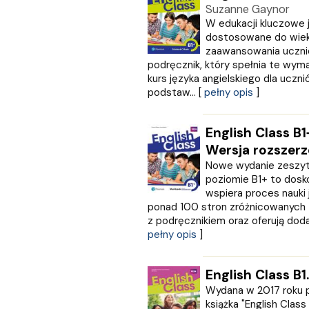
GRUPA IMAGE
Suzanne Gaynor
GWO
W edukacji kluczowe j
HARMONIA
dostosowane do wiek
zaawansowania ucznió
Harperkids
podręcznik, który spełnia te wym
Insignis
kurs języka angielskiego dla uczn
Jaguar
podstaw... [
pełny opis
]
JEDNOŚĆ
Kangur
karakter
English Class B1
KLUSZCZYŃSKI
Wersja rozszer
KOS
Nowe wydanie zeszyt
Kram
poziomie B1+ to dosko
wspiera proces nauki 
KROPKA
ponad 100 stron zróżnicowanych 
KSIĄŻNICA
z podręcznikiem oraz oferują doda
Księży Młyn
pełny opis
]
LANGENSCHEIDT
LEKTORKLETT
English Class B1
Literat
LITERATURA
Wydana w 2017 roku 
książka "English Class
LIWONA