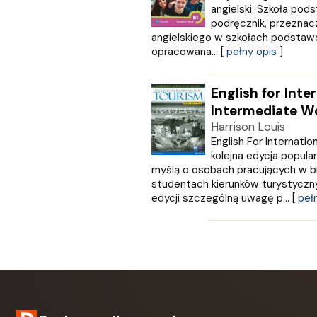
angielski. Szkoła po
Love Books
podręcznik, przeznac
Luna
angielskiego w szkołach podstawo
MACMILLAN
opracowana... [
pełny opis
]
MAG
Marginesy
English for Int
Martel
Intermediate W
MEDIA RODZINA
Media Service Zawada
Harrison Louis
English For Internati
MULTICO
kolejna edycja popul
Multigra
myślą o osobach pracujących w br
MUZA
studentach kierunków turystyczny
Nasza Księgarnia
edycji szczególną uwagę p... [
peł
NOIR SUR BLANC
Nowa Baśń
Nowa Era
Olesiejuk
Operon
Otwarte
Oxford University Press