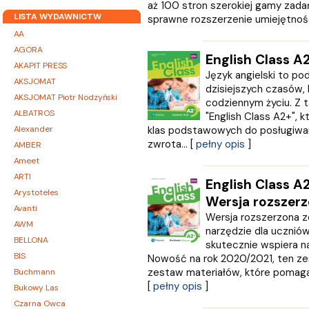
aż 100 stron szerokiej gamy zada
LISTA WYDAWNICTW
sprawne rozszerzenie umiejętności 
AA
AGORA
English Class A
AKAPIT PRESS
Język angielski to p
AKSJOMAT
dzisiejszych czasów, 
AKSJOMAT Piotr Nodzyński
codziennym życiu. Z 
ALBATROS
"English Class A2+", 
Alexander
klas podstawowych do posługiwan
zwrota... [
pełny opis
]
AMBER
Ameet
ARTI
English Class A
Arystoteles
Wersja rozszer
Avanti
Wersja rozszerzona z
AWM
narzędzie dla uczniów
BELLONA
skutecznie wspiera na
BIS
Nowość na rok 2020/2021, ten ze
zestaw materiałów, które pomagaj
Buchmann
[
pełny opis
]
Bukowy Las
Czarna Owca