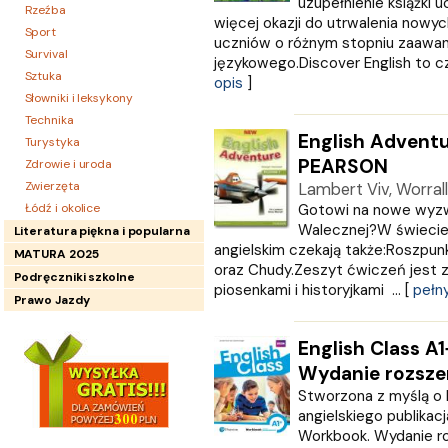
uzupełnienie książki 
Rzeźba
więcej okazji do utrwalenia nowyc
Sport
uczniów o różnym stopniu zaawa
Survival
językowego.Discover English to cz
Sztuka
opis
]
Słowniki i leksykony
Technika
English Advent
Turystyka
PEARSON
Zdrowie i uroda
Zwierzęta
Lambert Viv, Worral
Łódź i okolice
Gotowi na nowe wyzw
Walecznej?W świecie
Literatura piękna i popularna
angielskim czekają także:Roszpunka
MATURA 2025
oraz Chudy.Zeszyt ćwiczeń jest z
Podręczniki szkolne
piosenkami i historyjkami ... [
pełny
Prawo Jazdy
English Class A1
Wydanie rozsze
Stworzona z myślą o k
angielskiego publikacj
Workbook. Wydanie ro