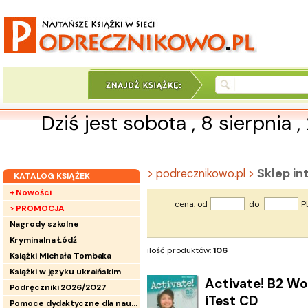
Dziś jest sobota , 8 sierpnia 
Sklep i
> podrecznikowo.pl >
KATALOG KSIĄŻEK
+ Nowości
cena: od
do
P
> PROMOCJA
Nagrody szkolne
Kryminalna Łódź
ilość produktów:
106
Książki Michała Tombaka
Książki w języku ukraińskim
Activate! B2 Wo
Podręczniki 2026/2027
iTest CD
Pomoce dydaktyczne dla nauczycieli