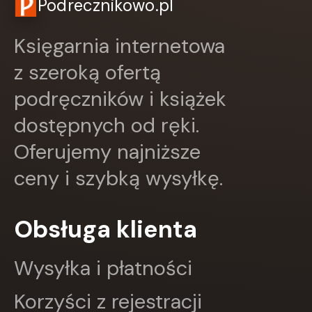
Podrecznikowo.pl
Papilon
PASCAL
Pazdro
Księgarnia internetowa
Pearson
z szeroką ofertą
PODKOWA
Prószyński Media
podręczników i książek
PUBLICAT
PURANA
dostępnych od ręki.
PWN
Oferujemy najniższe
PZWL
REA
ceny i szybką wysyłkę.
Rebis
RM
SBM
Obsługa klienta
SIEDMIORÓG
Sine Qua Non
Skarpa Warszawska
Wysyłka i płatności
Skrzat
Sonia Draga
Korzyści z rejestracji
STENTOR