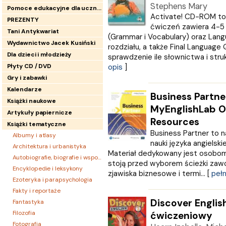
Stephens Mary
Pomoce edukacyjne dla uczniów
Activate! CD-ROM to
PREZENTY
ćwiczeń zawiera 4-5
Tani Antykwariat
(Grammar i Vocabulary) oraz Lan
Wydawnictwo Jacek Kusiński
rozdziału, a także Final Language 
Dla dzieci i młodzieży
sprawdzenie ile słownictwa i stru
Płyty CD / DVD
opis
]
Gry i zabawki
Kalendarze
Business Partne
Książki naukowe
MyEnglishLab O
Artykuły papiernicze
Resources
Książki tematyczne
Business Partner to na
Albumy i atlasy
nauki języka angielski
Architektura i urbanistyka
Materiał dedykowany jest osobom
Autobiografie, biografie i wspomnienia
stoją przed wyborem ścieżki zaw
Encyklopedie i leksykony
zjawiska biznesowe i termi... [
pełn
Ezoteryka i parapsychologia
Fakty i reportaże
Discover Englis
Fantastyka
Filozofia
ćwiczeniowy
Fotografia