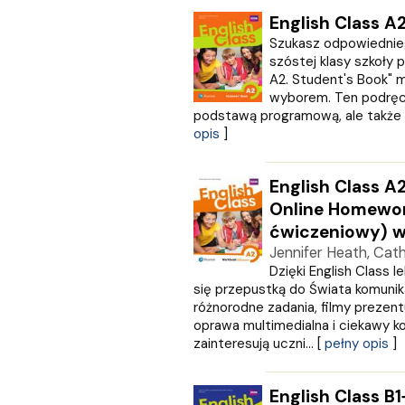
CZARNE
English Class A
Czerwone i Czarne
Szukasz odpowiednie
Czwarta Strona
szóstej klasy szkoły 
Czytelnik
A2. Student's Book" 
wyborem. Ten podręcz
DEMART
podstawą programową, ale także sk
Dolnośląskie
opis
]
Draco
DRAGON
EDYCJA ŚWIĘTEGO PAWŁA
English Class A
Edycja Świętego Pawła
Online Homewor
Egmont
ćwiczeniowy) w
ESPRIT
Jennifer Heath, Cath
Express Publishing
Dzięki English Class l
FABRYKA SŁÓW
się przepustką do Świata komunika
FENIX
różnorodne zadania, filmy prezent
oprawa multimedialna i ciekawy ko
Filia
zainteresują uczni... [
pełny opis
]
FRONDA
GALAKTYKA
Greg
English Class B1