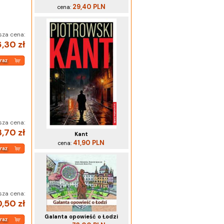
29,40 PLN
cena:
sza cena:
,30 zł
sza cena:
,70 zł
Kant
41,90 PLN
cena:
sza cena:
,50 zł
Galanta opowieść o Łodzi