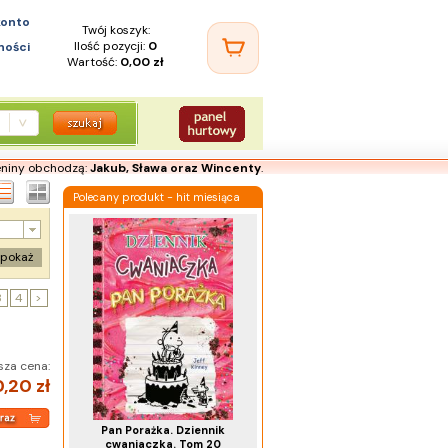
konto
Twój koszyk:
Ilość pozycji:
0
ności
Wartość:
0,00 zł
eniny obchodzą:
Jakub, Sława oraz Wincenty
.
Polecany produkt - hit miesiąca
pokaż
3
4
>
sza cena:
,20 zł
Pan Porażka. Dziennik
cwaniaczka. Tom 20