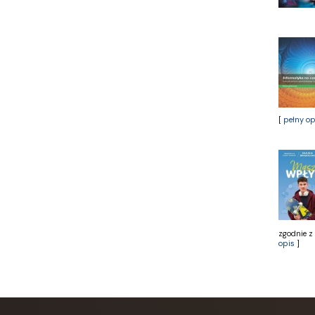
Literat
LITERATURA
LIWONA
Love Books
Luna
MACMILLAN
MAG
[
pełny op
Marginesy
Martel
MEDIA RODZINA
Media Service Zawada
MULTICO
Multigra
MUZA
zgodnie z
Nasza Księgarnia
opis
]
NOIR SUR BLANC
Nowa Baśń
Nowa Era
Olesiejuk