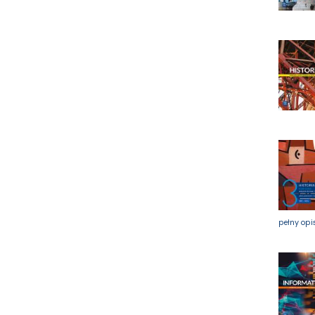
FRONDA
GALAKTYKA
Greg
GRUPA IMAGE
GWO
HARMONIA
Harperkids
Insignis
Jaguar
JEDNOŚĆ
Kangur
karakter
KLUSZCZYŃSKI
KOS
pełny opi
Kram
KROPKA
KSIĄŻNICA
Księży Młyn
LANGENSCHEIDT
LEKTORKLETT