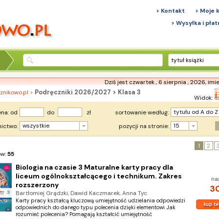
> Kontakt
> Moje 
> Wysyłka i płat
tytuł książki
Dziś jest czwartek , 6 sierpnia , 2026,
imi
Podręczniki 2026/2027 > Klasa 3
znikowo.pl >
Widok:
tytułu od A do Z
na: od
do
zł
sortowanie według:
wszystkie
15
ictwo:
pozycji na stronie:
1
2
ów:
55
Biologia na czasie 3 Maturalne karty pracy dla
liceum ogólnokształcącego i technikum. Zakres
na
rozszerzony
30
Bartłomiej Grądzki, Dawid Kaczmarek, Anna Tyc
Karty pracy kształcą kluczową umiejętność udzielania odpowiedzi
odpowiednich do danego typu polecenia dzięki elementowi Jak
rozumieć polecenia? Pomagają kształcić umiejętność