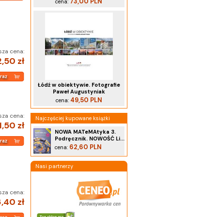
73,00 PLN
cena:
sza cena:
,50 zł
Łódź w obiektywie. Fotografie
Paweł Augustyniak
49,50 PLN
cena:
sza cena:
Najczęściej kupowane książki
1,50 zł
NOWA MATeMAtyka 3.
Podręcznik. NOWOŚĆ Li...
62,60 PLN
cena:
Nasi partnerzy
sza cena:
,40 zł