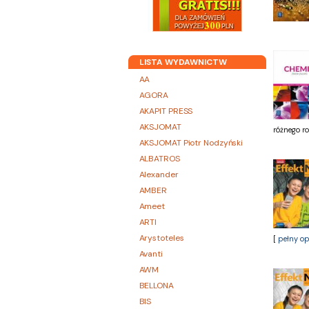
LISTA WYDAWNICTW
AA
AGORA
AKAPIT PRESS
AKSJOMAT
różnego ro
AKSJOMAT Piotr Nodzyński
ALBATROS
Alexander
AMBER
Ameet
ARTI
Arystoteles
[
pełny op
Avanti
AWM
BELLONA
BIS