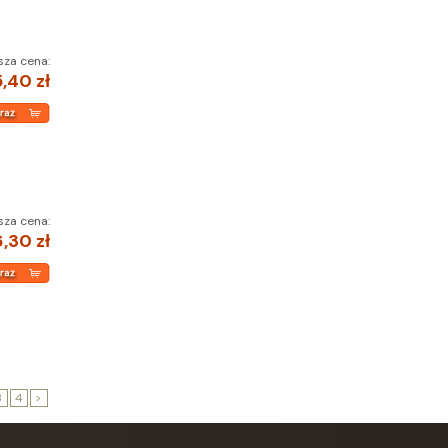
sza cena:
,40 zł
sza cena:
,30 zł
3
4
>