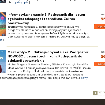
uła... [
pełny opis
]
Informatyka na czasie 3. Podręcznik dla liceum
na
55
ogólnokształcącego i technikum. Zakres
podstawowy
Informatyka na czasie 3, zakres podstawowy to aktualny i
przyjazny dla ucznia podręcznik rozwijający umiejętności z
zakresu programowania w językach C++ i Python, a także robotyki,
publikowania w sieci i tworzenia infografik. Ułatwia naukę dzięki w...
is
]
Masz wpływ 2. Edukacja obywatelska. Podręcznik.
na
56
NOWOŚĆ Liceum i technikum. Podręcznik do
edukacji obywatelskiej
Michał Tragarz, Sławomir Drelich, Elżbieta Krawczyk, Rafał Flis
Masz wpływ 2. Edukacja obywatelska. Podręcznik. NOWOŚĆ Liceum
i technikum. Podręcznik do edukacji obywatelskiej to aktualne
wydanie przeznaczone dla uczniów klasy trzeciej, opracowane
 obowiązującą podstawą programową. Publikacja wydawnictwa... [
pełny
1
2