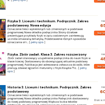
a... [
pełny opis
]
Fizyka 3. Liceum i technikum. Podręcznik. Zakres
na
65
podstawowy. Nowa edycja
Oznaczenie treści wykreślonych lub zmienionych w podstawie
programowej Nowa okładka podręcznika Strony działowe
prezentujące przykłady fizyki w życiu codziennym zainteresują
uczniów omawianą tematyką. Przedstawienie różnych sposobów
oznaczania sił i... [
pełny opis
]
Fizyka. Zbiór zadań. Klasa 3. Zakres rozszerzony
na
48
Zbiór zadań stanowiący uzupełnienie podręcznika do nauki fizyki w
klasie trzeciej. Dostosowany do obowiązującej aktualnie podstawy
programowej. Publikacja jest adresowana zwłaszcza do osób, które
planują zdawać egzamin maturalny z fizyki.Książka "Fiz... [
pełny
opis
]
Historia 3. Liceum i technikum. Podręcznik. Zakres
na
60
podstawowy
Oznaczenie treści wykreślonych lub zmienionych w podstawie
programowej Nowa okładka podręcznika Podręcznik dostosowany
Brak w 
do nowej podstawy programowej Większa liczba tekstów