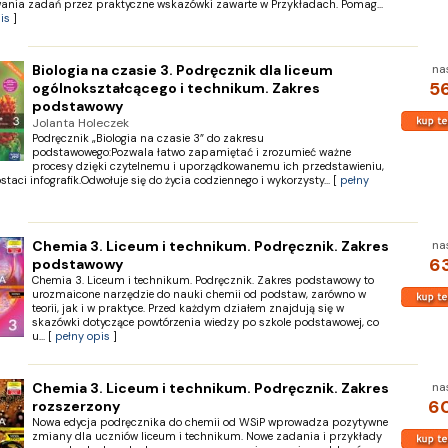
ania zadań przez praktyczne wskazówki zawarte w Przykładach. Pomag...
is
]
Biologia na czasie 3. Podręcznik dla liceum
na
56
ogólnokształcącego i technikum. Zakres
podstawowy
Jolanta Holeczek
Podręcznik „Biologia na czasie 3” do zakresu
podstawowego:Pozwala łatwo zapamiętać i zrozumieć ważne
procesy dzięki czytelnemu i uporządkowanemu ich przedstawieniu,
staci infografik.Odwołuje się do życia codziennego i wykorzysty... [
pełny
Chemia 3. Liceum i technikum. Podręcznik. Zakres
na
63
podstawowy
Chemia 3. Liceum i technikum. Podręcznik. Zakres podstawowy to
urozmaicone narzędzie do nauki chemii od podstaw, zarówno w
teorii, jak i w praktyce. Przed każdym działem znajdują się w
skazówki dotyczące powtórzenia wiedzy po szkole podstawowej, co
u... [
pełny opis
]
Chemia 3. Liceum i technikum. Podręcznik. Zakres
na
60
rozszerzony
Nowa edycja podręcznika do chemii od WSiP wprowadza pozytywne
zmiany dla uczniów liceum i technikum. Nowe zadania i przykłady