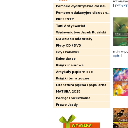
rozwiązyw
[
pełny op
Pomoce dydaktyczne dla nauczycieli
Pomoce edukacyjne dla uczniów
PREZENTY
Tani Antykwariat
Wydawnictwo Jacek Kusiński
Dla dzieci i młodzieży
Płyty CD / DVD
m.in. w po
Gry i zabawki
opis
]
Kalendarze
Książki naukowe
Artykuły papiernicze
Książki tematyczne
Literatura piękna i popularna
MATURA 2025
Podręczniki szkolne
Prawo Jazdy