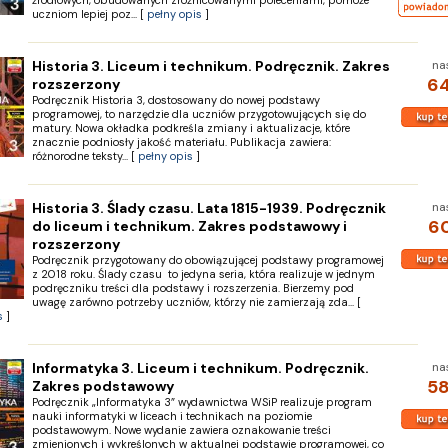
źródłowych, obudowanych zróżnicowanymi poleceniami, pomoże
uczniom lepiej poz... [
pełny opis
]
Historia 3. Liceum i technikum. Podręcznik. Zakres
na
64
rozszerzony
Podręcznik Historia 3, dostosowany do nowej podstawy
programowej, to narzędzie dla uczniów przygotowujących się do
matury. Nowa okładka podkreśla zmiany i aktualizacje, które
znacznie podniosły jakość materiału. Publikacja zawiera:
różnorodne teksty... [
pełny opis
]
Historia 3. Ślady czasu. Lata 1815-1939. Podręcznik
na
60
do liceum i technikum. Zakres podstawowy i
rozszerzony
Podręcznik przygotowany do obowiązującej podstawy programowej
z 2018 roku. Ślady czasu to jedyna seria, która realizuje w jednym
podręczniku treści dla podstawy i rozszerzenia. Bierzemy pod
uwagę zarówno potrzeby uczniów, którzy nie zamierzają zda... [
s
]
Informatyka 3. Liceum i technikum. Podręcznik.
na
58
Zakres podstawowy
Podręcznik „Informatyka 3” wydawnictwa WSiP realizuje program
nauki informatyki w liceach i technikach na poziomie
podstawowym. Nowe wydanie zawiera oznakowanie treści
zmienionych i wykreślonych w aktualnej podstawie programowej, co