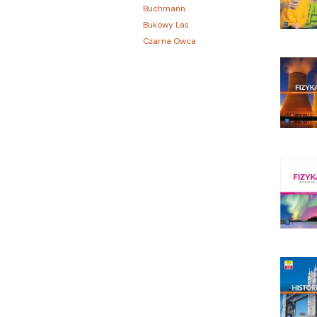
Buchmann
Bukowy Las
Czarna Owca
CZARNE
Czerwone i Czarne
Czwarta Strona
Czytelnik
DEMART
Dolnośląskie
Draco
DRAGON
Edycja Świętego Pawła
EDYCJA ŚWIĘTEGO PAWŁA
Egmont
ESPRIT
Express Publishing
FABRYKA SŁÓW
FENIX
Filia