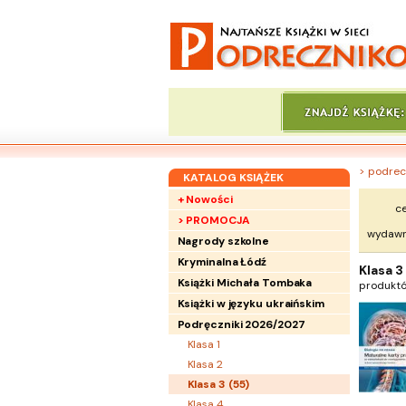
> podrec
KATALOG KSIĄŻEK
+ Nowości
ce
> PROMOCJA
wydawn
Nagrody szkolne
Kryminalna Łódź
Klasa 3
Książki Michała Tombaka
produkt
Książki w języku ukraińskim
Podręczniki 2026/2027
Klasa 1
Klasa 2
Klasa 3 (
55
)
Klasa 4