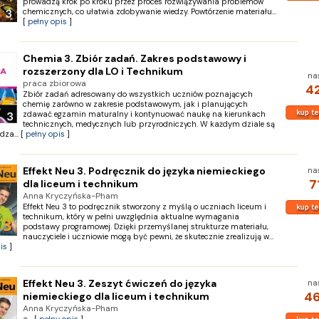
prowadzą krok po kroku przez proces rozwiązywania problemów
chemicznych, co ułatwia zdobywanie wiedzy. Powtórzenie materiału...
[
pełny opis
]
Chemia 3. Zbiór zadań. Zakres podstawowy i
rozszerzony dla LO i Technikum
na
praca zbiorowa
42
Zbiór zadań adresowany do wszystkich uczniów poznających
chemię zarówno w zakresie podstawowym, jak i planujących
zdawać egzamin maturalny i kontynuować naukę na kierunkach
technicznych, medycznych lub przyrodniczych. W każdym dziale są
dza... [
pełny opis
]
Effekt Neu 3. Podręcznik do języka niemieckiego
na
7
dla liceum i technikum
Anna Kryczyńska-Pham
Effekt Neu 3 to podręcznik stworzony z myślą o uczniach liceum i
technikum, który w pełni uwzględnia aktualne wymagania
podstawy programowej. Dzięki przemyślanej strukturze materiału,
nauczyciele i uczniowie mogą być pewni, że skutecznie zrealizują w...
is
]
Effekt Neu 3. Zeszyt ćwiczeń do języka
na
46
niemieckiego dla liceum i technikum
Anna Kryczyńska-Pham