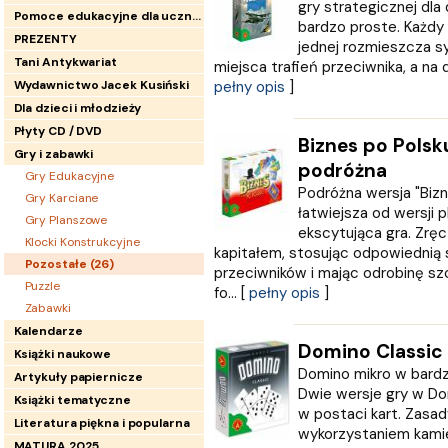
gry strategicznej dl
Pomoce edukacyjne dla uczniów
bardzo proste. Każdy 
PREZENTY
jednej rozmieszcza s
Tani Antykwariat
miejsca trafień przeciwnika, a na d
Wydawnictwo Jacek Kusiński
pełny opis
]
Dla dzieci i młodzieży
Płyty CD / DVD
Biznes po Polsk
Gry i zabawki
podróżna
Gry Edukacyjne
Podróżna wersja "Bizn
Gry Karciane
łatwiejsza od wersji p
Gry Planszowe
ekscytująca gra. Zrę
Klocki Konstrukcyjne
kapitałem, stosując odpowiednią
Pozostałe (
26
)
przeciwników i mając odrobinę sz
Puzzle
fo... [
pełny opis
]
Zabawki
Kalendarze
Domino Classic
Książki naukowe
Domino mikro w bard
Artykuły papiernicze
Dwie wersje gry w Dom
Książki tematyczne
w postaci kart. Zasad
Literatura piękna i popularna
wykorzystaniem kamien
MATURA 2025