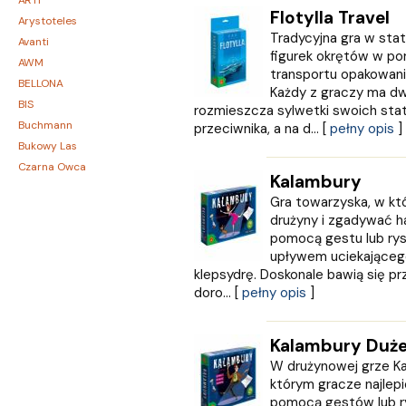
ARTI
Flotylla Travel
Arystoteles
Tradycyjna gra w sta
Avanti
figurek okrętów w p
AWM
transportu opakowani
BELLONA
Każdy z graczy ma dwi
BIS
rozmieszcza sylwetki swoich stat
Buchmann
przeciwnika, a na d... [
pełny opis
]
Bukowy Las
Czarna Owca
Kalambury
CZARNE
Gra towarzyska, w któr
Czerwone i Czarne
drużyny i zgadywać h
Czwarta Strona
pomocą gestu lub rys
Czytelnik
upływem uciekająceg
DEMART
klepsydrę. Doskonale bawią się prz
doro... [
pełny opis
]
Dolnośląskie
Draco
DRAGON
Kalambury Duż
Edycja Świętego Pawła
W drużynowej grze K
EDYCJA ŚWIĘTEGO PAWŁA
którym gracze najlepi
Egmont
pomocą gestów lub ry