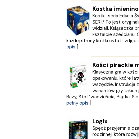
Kram
KROPKA
Kostka imienin
KSIĄŻNICA
Kostki-seria Edycja 
SERII/ To jest oryginal
Księży Młyn
widział!. Książeczka
LANGENSCHEIDT
kształcie sześcianu:
LEKTORKLETT
każdej strony krótki cytat i zdjęcie
Literat
opis
]
LITERATURA
LIWONA
Kości pirackie 
Love Books
Klasyczna gra w kośc
Luna
opakowaniu, które ła
MACMILLAN
wszędzie. Instrukcja 
MAG
wariantów gry takich j
Marginesy
Bazy, Sto Dwadzieścia, Piątka, Sie
Martel
pełny opis
]
MEDIA RODZINA
Media Service Zawada
Logix
MULTICO
Spędź przyjemnie czas
Multigra
rodzinnej, która rozw
MUZA