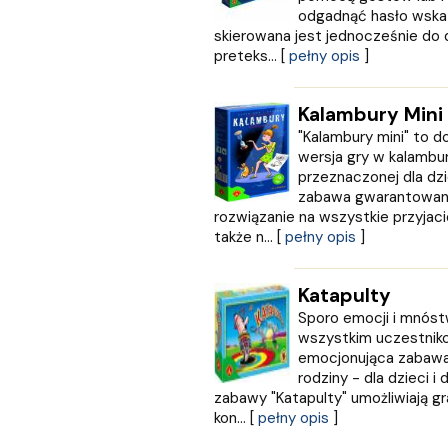
ESPRIT
odgadnąć hasło wskaz
skierowana jest jednocześnie do d
Express Publishing
preteks... [
pełny opis
]
FABRYKA SŁÓW
FENIX
Filia
Kalambury Mini
FRONDA
"Kalambury mini" to 
GALAKTYKA
wersja gry w kalambur
Greg
przeznaczonej dla dzi
zabawa gwarantowana
GRUPA IMAGE
rozwiązanie na wszystkie przyjacie
GWO
także n... [
pełny opis
]
HARMONIA
Harperkids
Insignis
Katapulty
Jaguar
Sporo emocji i mnós
JEDNOŚĆ
wszystkim uczestniko
emocjonująca zabawa 
Kangur
rodziny - dla dzieci 
karakter
zabawy "Katapulty" umożliwiają gr
KLUSZCZYŃSKI
kon... [
pełny opis
]
KOS