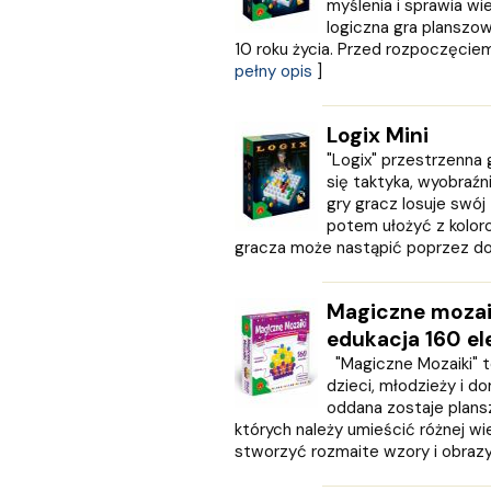
myślenia i sprawia wi
Nasza Księgarnia
logiczna gra planszo
NOIR SUR BLANC
10 roku życia. Przed rozpoczęciem 
Nowa Baśń
pełny opis
]
Nowa Era
Olesiejuk
Logix Mini
Operon
"Logix" przestrzenna 
Otwarte
się taktyka, wyobraźni
Oxford University Press
gry gracz losuje swój
Papilon
potem ułożyć z koloro
PASCAL
gracza może nastąpić poprzez dołoż
Pazdro
Pearson
Magiczne mozai
PODKOWA
edukacja 160 e
Prószyński Media
"Magiczne Mozaiki" t
PUBLICAT
dzieci, młodzieży i d
PURANA
oddana zostaje plan
PWN
których należy umieścić różnej wi
PZWL
stworzyć rozmaite wzory i obrazy. I
REA