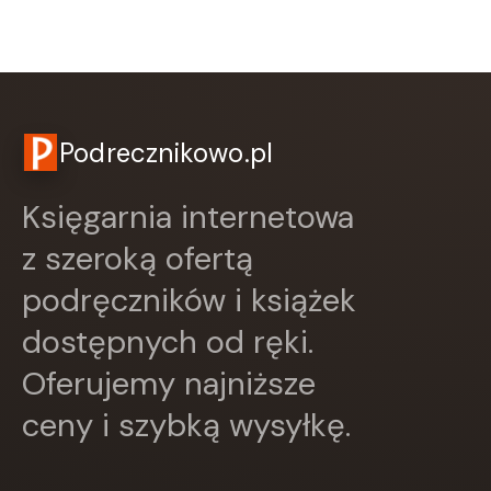
Rebis
RM
SBM
SIEDMIORÓG
Sine Qua Non
Skarpa Warszawska
Podrecznikowo.pl
Skrzat
Sonia Draga
STENTOR
Księgarnia internetowa
Studio Astropsychologii
z szeroką ofertą
ŚWIAT KSIĄŻKI
Święty Wojciech wydawnictwo
podręczników i książek
Trefl
dostępnych od ręki.
Vital
W.A.B.
Oferujemy najniższe
WAM
Wielka Litera
ceny i szybką wysyłkę.
WILGA
WIR
WSiP