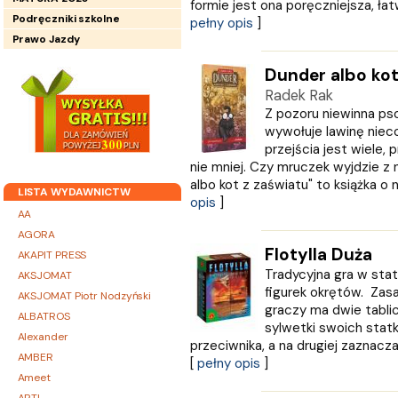
formie jest ona poręczniejsza, łatw
Podręczniki szkolne
pełny opis
]
Prawo Jazdy
Dunder albo kot
Radek Rak
Z pozoru niewinna p
wywołuje lawinę niec
przejścia jest wiele,
nie mniej. Czy mruczek wyjdzie z 
albo kot z zaświatu" to książka o 
LISTA WYDAWNICTW
opis
]
AA
AGORA
Flotylla Duża
AKAPIT PRESS
Tradycyjna gra w sta
AKSJOMAT
figurek okrętów. Zasa
AKSJOMAT Piotr Nodzyński
graczy ma dwie tablic
ALBATROS
sylwetki swoich statk
Alexander
przeciwnika, a na drugiej zaznacza 
AMBER
[
pełny opis
]
Ameet