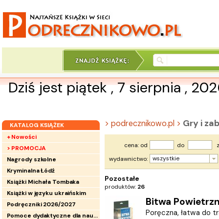
Dziś jest piątek , 7 sierpnia , 20
Gry i za
> podrecznikowo.pl >
KATALOG KSIĄŻEK
+ Nowości
cena: od
do
z
> PROMOCJA
wszystkie
wydawnictwo:
Nagrody szkolne
Kryminalna Łódź
Pozostałe
Książki Michała Tombaka
produktów:
26
Książki w języku ukraińskim
Bitwa Powietrzn
Podręczniki 2026/2027
Poręczna, łatwa do t
Pomoce dydaktyczne dla nauczycieli