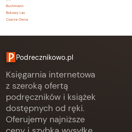
Buchmann
Bukowy Las
Czarna Owca
CZARNE
Czerwone i Czarne
Czwarta Strona
Czytelnik
DEMART
Podrecznikowo.pl
Dolnośląskie
Draco
Księgarnia internetowa
DRAGON
Edycja Świętego Pawła
z szeroką ofertą
EDYCJA ŚWIĘTEGO PAWŁA
podręczników i książek
Egmont
ESPRIT
dostępnych od ręki.
Express Publishing
FABRYKA SŁÓW
Oferujemy najniższe
FENIX
ceny i szybką wysyłkę.
Filia