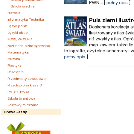
PWN.... [
pełny opis
]
Szkoła średnia
Historia
Puls ziemi Ilust
Informatyka, Technika
Język polski
Doskonała korelacja a
Ilustrowany atlas świ
Języki obce
niż zwykły atlas. Op
KOSS, WOS, PO
map zawiera także licz
Kształcenie zintegrowane
fotografie, czytelne schematy i wy
Matematyka
pełny opis
]
Muzyka
Plastyka
Pozostałe
Przedmioty zawodowe
Przedszkole i klasa 0
Religia, Etyka
Szkoła branżowa
Zestawy mieszane
Prawo Jazdy