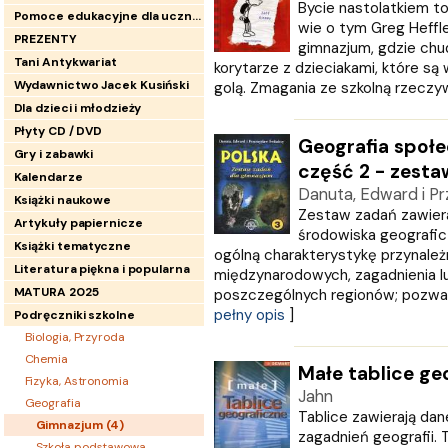
Bycie nastolatkiem t
Pomoce edukacyjne dla uczniów
wie o tym Greg Heffle
PREZENTY
gimnazjum, gdzie chu
Tani Antykwariat
korytarze z dzieciakami, które są 
Wydawnictwo Jacek Kusiński
golą. Zmagania ze szkolną rzeczywi
Dla dzieci i młodzieży
Płyty CD / DVD
Geografia społ
Gry i zabawki
część 2 - zesta
Kalendarze
Danuta, Edward i P
Książki naukowe
Zestaw zadań zawier
Artykuły papiernicze
środowiska geograficz
Książki tematyczne
ogólną charakterystykę przynależn
Literatura piękna i popularna
międzynarodowych, zagadnienia l
MATURA 2025
poszczególnych regionów; pozwala
pełny opis
]
Podręczniki szkolne
Biologia, Przyroda
Chemia
Małe tablice ge
Fizyka, Astronomia
Jahn
Geografia
Tablice zawierają dan
Gimnazjum (
4
)
zagadnień geografii. 
Szkoła podstawowa