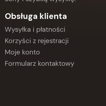
FRONDA
GALAKTYKA
Obsługa klienta
Greg
GRUPA IMAGE
GWO
Wysyłka i płatności
HARMONIA
Harperkids
Korzyści z rejestracji
Insignis
Jaguar
Moje konto
JEDNOŚĆ
Kangur
Formularz kontaktowy
karakter
KLUSZCZYŃSKI
KOS
Kram
KROPKA
KSIĄŻNICA
Księży Młyn
LANGENSCHEIDT
LEKTORKLETT