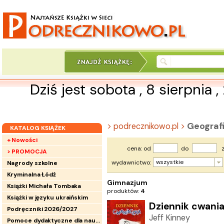
Dziś jest sobota , 8 sierpnia 
Geograf
> podrecznikowo.pl >
KATALOG KSIĄŻEK
+ Nowości
cena: od
do
z
> PROMOCJA
wszystkie
wydawnictwo:
Nagrody szkolne
Kryminalna Łódź
Gimnazjum
Książki Michała Tombaka
produktów:
4
Książki w języku ukraińskim
Dziennik cwania
Podręczniki 2026/2027
Jeff Kinney
Pomoce dydaktyczne dla nauczycieli