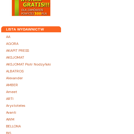
LISTA WYDAWNICTW
AA
AGORA
AKAPIT PRESS
AKSJOMAT
AKSJOMAT Piotr Nodzyński
ALBATROS
Alexander
AMBER
Ameet
ARTI
Arystoteles
Avanti
AWM
BELLONA
BIS