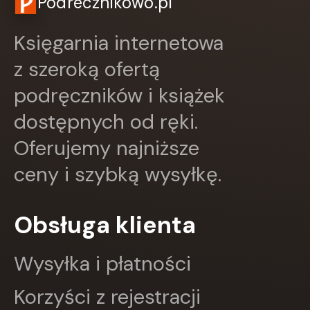
Podrecznikowo.pl
Papilon
PASCAL
Księgarnia internetowa
Pazdro
Pearson
z szeroką ofertą
PODKOWA
Prószyński Media
podręczników i książek
PUBLICAT
dostępnych od ręki.
PURANA
PWN
Oferujemy najniższe
PZWL
REA
ceny i szybką wysyłkę.
Rebis
RM
SBM
Obsługa klienta
SIEDMIORÓG
Sine Qua Non
Wysyłka i płatności
Skarpa Warszawska
Skrzat
Korzyści z rejestracji
Sonia Draga
STENTOR