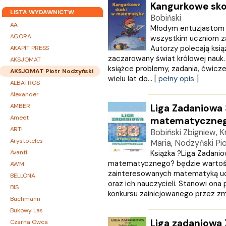
Kangurkowe sk
LISTA WYDAWNICTW
Bobiński
AA
Młodym entuzjastom 
AGORA
wszystkim uczniom 
Autorzy polecają ksi
AKAPIT PRESS
zaczarowany świat królowej nauk.
AKSJOMAT
książce problemy, zadania, ćwicz
AKSJOMAT Piotr Nodzyński
wielu lat do... [
pełny opis
]
ALBATROS
Alexander
AMBER
Liga Zadaniowa 
Ameet
matematyczne
ARTI
Bobiński Zbigniew, 
Arystoteles
Maria, Nodzyński Pio
Avanti
Książka ?Liga Zadanio
matematycznego? będzie wartośc
AWM
zainteresowanych matematyką u
BELLONA
oraz ich nauczycieli. Stanowi on
BIS
konkursu zainicjowanego przez zma
Buchmann
Bukowy Las
Liga zadaniowa 
Czarna Owca