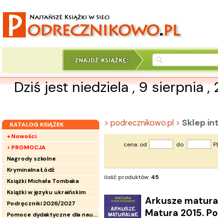
Dziś jest niedziela , 9 sierpnia 
Sklep i
> podrecznikowo.pl >
KATALOG KSIĄŻEK
+ Nowości
cena: od
do
P
> PROMOCJA
Nagrody szkolne
Kryminalna Łódź
ilość produktów:
45
Książki Michała Tombaka
Książki w języku ukraińskim
Arkusze matura
Podręczniki 2026/2027
Matura 2015. 
Pomoce dydaktyczne dla nauczycieli