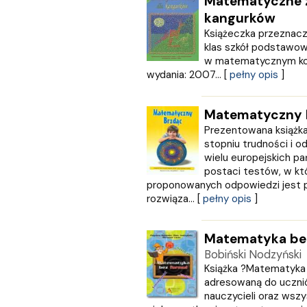
Matematyczne 
GRUPA IMAGE
kangurków
GWO
Książeczka przeznacz
HARMONIA
klas szkół podstawow
Harperkids
w matematycznym kon
Insignis
wydania: 2007... [
pełny opis
]
Jaguar
JEDNOŚĆ
Matematyczny 
Kangur
karakter
Prezentowana książka
stopniu trudności i 
KLUSZCZYŃSKI
wielu europejskich p
KOS
postaci testów, w któ
Kram
proponowanych odpowiedzi jest 
KROPKA
rozwiąza... [
pełny opis
]
KSIĄŻNICA
Księży Młyn
Matematyka be
LANGENSCHEIDT
Bobiński Nodzyński
LEKTORKLETT
Książka ?Matematyka 
Literat
adresowaną do uczni
LITERATURA
nauczycieli oraz wsz
LIWONA