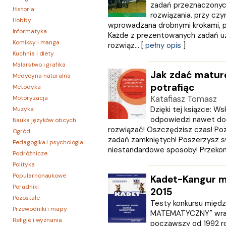
zadań przeznaczonyc
Historia
rozwiązania. przy czy
Hobby
wprowadzana drobnymi krokami, p
Informatyka
Każde z prezentowanych zadań uz
Komiksy i manga
rozwiąz... [
pełny opis
]
Kuchnia i diety
Malarstwo i grafika
Jak zdać maturę
Medycyna naturalna
potrafiąc
Metodyka
Motoryzacja
Katafiasz Tomasz
Dzięki tej książce: W
Muzyka
odpowiedzi nawet do 
Nauka języków obcych
rozwiązać! Oszczędzisz czas! Poz
Ogród
zadań zamkniętych! Poszerzysz s
Pedagogika i psychologia
niestandardowe sposoby! Przekona
Podróżnicze
Polityka
Popularnonaukowe
Kadet-Kangur 
Poradniki
2015
Pozostałe
Testy konkursu mię
Przewodniki i mapy
MATEMATYCZNY" wraz 
Religie i wyznania
począwszy od 1992 r