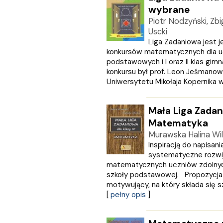
CZARNE
wybrane
Czerwone i Czarne
Piotr Nodzyński, Zbi
Czwarta Strona
Uscki
Liga Zadaniowa jest j
Czytelnik
konkursów matematycznych dla uc
DEMART
podstawowych i I oraz II klas gim
Dolnośląskie
konkursu był prof. Leon Jeśmano
Draco
Uniwersytetu Mikołaja Kopernika w 
DRAGON
Edycja Świętego Pawła
Mała Liga Zadani
EDYCJA ŚWIĘTEGO PAWŁA
Matematyka
Egmont
ESPRIT
Murawska Halina Wil
Inspiracją do napisani
Express Publishing
systematyczne rozwij
FABRYKA SŁÓW
matematycznych uczniów zdolnyc
FENIX
szkoły podstawowej. Propozycja
Filia
motywujący, na który składa się s
FRONDA
[
pełny opis
]
GALAKTYKA
Greg