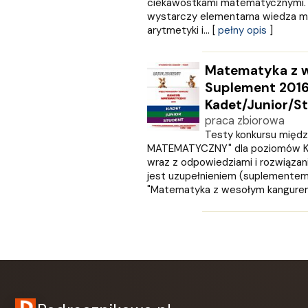
ciekawostkami matematycznymi. 
Love Books
wystarczy elementarna wiedza m
Luna
arytmetyki i... [
pełny opis
]
MACMILLAN
MAG
Matematyka z 
Marginesy
Suplement 2016
Martel
Kadet/Junior/S
MEDIA RODZINA
praca zbiorowa
Media Service Zawada
Testy konkursu mię
MULTICO
MATEMATYCZNY" dla poziomów Kad
Multigra
wraz z odpowiedziami i rozwiązani
MUZA
jest uzupełnieniem (suplementem) 
Nasza Księgarnia
"Matematyka z wesołym kangurem"
NOIR SUR BLANC
Nowa Baśń
Nowa Era
Olesiejuk
Operon
Otwarte
Oxford University Press