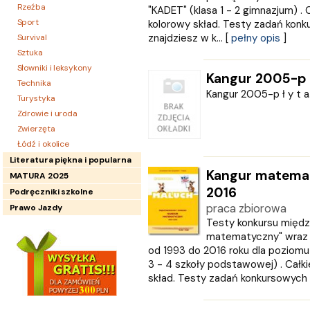
Rzeźba
"KADET" (klasa 1 - 2 gimnazjum) . 
Sport
kolorowy skład. Testy zadań konk
znajdziesz w k... [
pełny opis
]
Survival
Sztuka
Słowniki i leksykony
Kangur 2005-p ł
Technika
Kangur 2005-p ł y t a..
Turystyka
Zdrowie i uroda
Zwierzęta
Łódź i okolice
Literatura piękna i popularna
Kangur matemat
MATURA 2025
2016
Podręczniki szkolne
praca zbiorowa
Prawo Jazdy
Testy konkursu międ
matematyczny" wraz 
od 1993 do 2016 roku dla poziom
3 - 4 szkoły podstawowej) . Całk
skład. Testy zadań konkursowych na