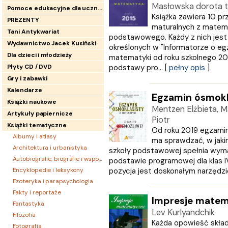
Masłowska dorota 
Pomoce edukacyjne dla uczniów
Książka zawiera 10 p
PREZENTY
maturalnych z matema
Tani Antykwariat
podstawowego. Każdy z nich jes
Wydawnictwo Jacek Kusiński
określonych w "Informatorze o eg
Dla dzieci i młodzieży
matematyki od roku szkolnego 20
Płyty CD / DVD
podstawy pro... [
pełny opis
]
Gry i zabawki
Kalendarze
Egzamin ósmokl
Książki naukowe
Mentzen Elżbieta, 
Artykuły papiernicze
Piotr
Książki tematyczne
Od roku 2019 egzami
Albumy i atlasy
ma sprawdzać, w jakim
Architektura i urbanistyka
szkoły podstawowej spełnia wyma
Autobiografie, biografie i wspomnienia
podstawie programowej dla klas IV?
Encyklopedie i leksykony
pozycja jest doskonałym narzędzi
Ezoteryka i parapsychologia
Fakty i reportaże
Impresje matem
Fantastyka
Lev Kurlyandchik
Filozofia
Każda opowieść składa
Fotografia