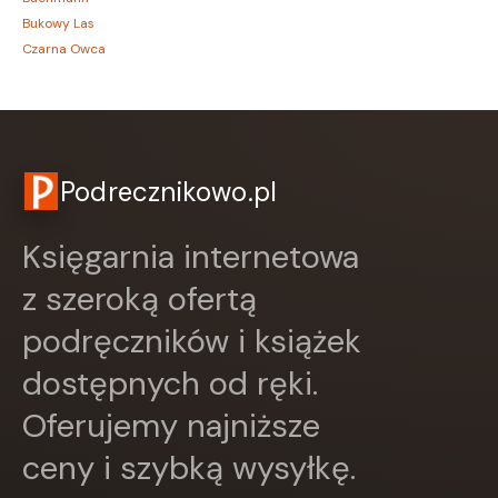
Bukowy Las
Czarna Owca
CZARNE
Czwarta Strona
Czytelnik
DEMART
Dolnośląskie
Podrecznikowo.pl
Draco
DRAGON
Księgarnia internetowa
Edycja Świętego Pawła
EDYCJA ŚWIĘTEGO PAWŁA
z szeroką ofertą
Egmont
podręczników i książek
ESPRIT
Express Publishing
dostępnych od ręki.
FABRYKA SŁÓW
FENIX
Oferujemy najniższe
Filia
ceny i szybką wysyłkę.
FRONDA
GALAKTYKA