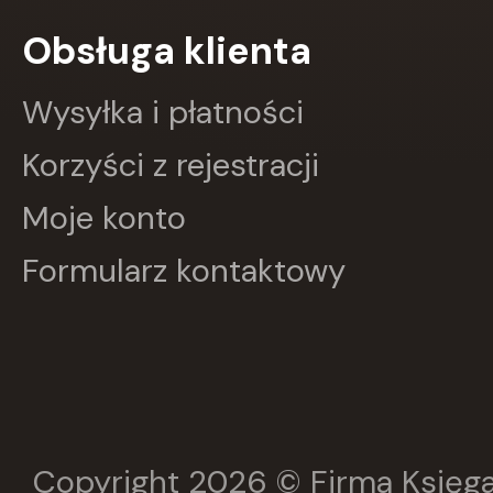
Greg
Obsługa klienta
GRUPA IMAGE
GWO
HARMONIA
Wysyłka i płatności
Harperkids
Insignis
Korzyści z rejestracji
Jaguar
JEDNOŚĆ
Moje konto
Kangur
karakter
Formularz kontaktowy
KLUSZCZYŃSKI
KOS
Kram
KROPKA
KSIĄŻNICA
Księży Młyn
LANGENSCHEIDT
LEKTORKLETT
Literat
Copyright 2026 © Firma Księga
LITERATURA