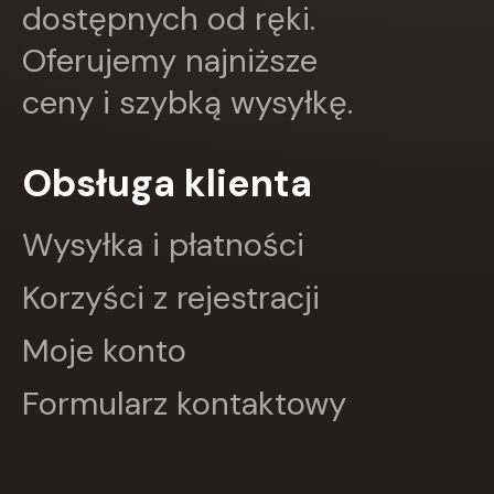
Papilon
dostępnych od ręki.
PASCAL
Oferujemy najniższe
Pazdro
Pearson
ceny i szybką wysyłkę.
PODKOWA
Prószyński Media
PUBLICAT
Obsługa klienta
PURANA
PWN
Wysyłka i płatności
PZWL
REA
Rebis
Korzyści z rejestracji
RM
SBM
Moje konto
SIEDMIORÓG
Sine Qua Non
Formularz kontaktowy
Skarpa Warszawska
Skrzat
Sonia Draga
STENTOR