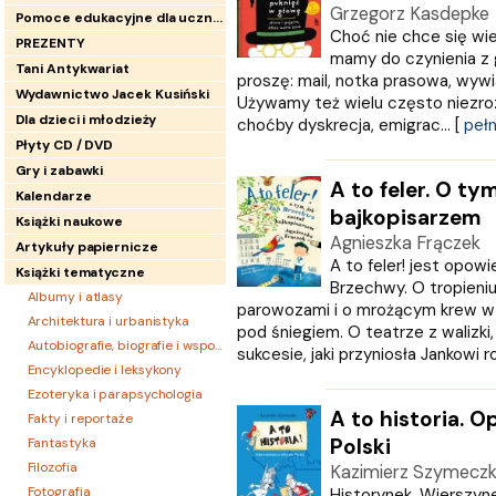
Grzegorz Kasdepke
Pomoce edukacyjne dla uczniów
Choć nie chce się wi
PREZENTY
mamy do czynienia z g
Tani Antykwariat
proszę: mail, notka prasowa, wywia
Wydawnictwo Jacek Kusiński
Używamy też wielu często niezrozu
Dla dzieci i młodzieży
choćby dyskrecja, emigrac... [
pełn
Płyty CD / DVD
Gry i zabawki
A to feler. O ty
Kalendarze
bajkopisarzem
Książki naukowe
Agnieszka Frączek
Artykuły papiernicze
A to feler! jest opow
Książki tematyczne
Brzechwy. O tropieniu
Albumy i atlasy
parowozami i o mrożącym krew w 
Architektura i urbanistyka
pod śniegiem. O teatrze z walizki,
Autobiografie, biografie i wspomnienia
sukcesie, jaki przyniosła Jankowi ro
Encyklopedie i leksykony
Ezoteryka i parapsychologia
A to historia. 
Fakty i reportaże
Polski
Fantastyka
Filozofia
Kazimierz Szymecz
Fotografia
Historynek, Wierszynek 