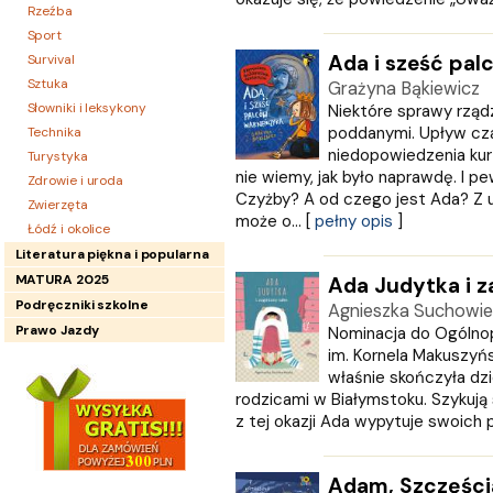
Rzeźba
Sport
Ada i sześć pa
Survival
Sztuka
Grażyna Bąkiewicz
Słowniki i leksykony
Niektóre sprawy rząd
poddanymi. Upływ cz
Technika
niedopowiedzenia kur
Turystyka
nie wiemy, jak było naprawdę. I pe
Zdrowie i uroda
Czyżby? A od czego jest Ada? Z u
Zwierzęta
może o... [
pełny opis
]
Łódź i okolice
Literatura piękna i popularna
MATURA 2025
Ada Judytka i z
Podręczniki szkolne
Agnieszka Suchowie
Prawo Jazdy
Nominacja do Ogólnopo
im. Kornela Makuszyń
właśnie skończyła dzi
rodzicami w Białymstoku. Szykują 
z tej okazji Ada wypytuje swoich pr
Adam, Szczęścia