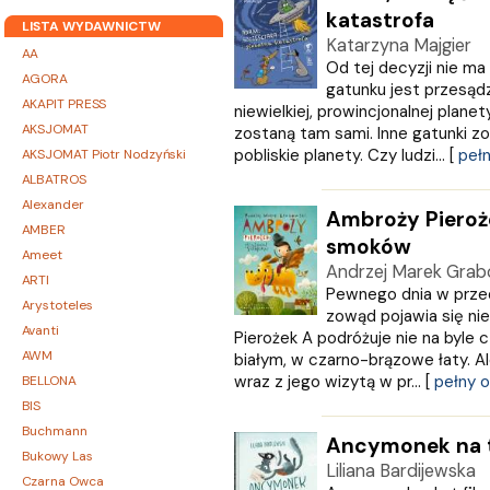
katastrofa
LISTA WYDAWNICTW
Katarzyna Majgier
AA
Od tej decyzji nie ma
AGORA
gatunku jest przesądz
AKAPIT PRESS
niewielkiej, prowincjonalnej plan
AKSJOMAT
zostaną tam sami. Inne gatunki 
pobliskie planety. Czy ludzi... [
pełn
AKSJOMAT Piotr Nodzyński
ALBATROS
Alexander
Ambroży Pieroże
AMBER
smoków
Ameet
Andrzej Marek Grab
ARTI
Pewnego dnia w przed
Arystoteles
zowąd pojawia się ni
Avanti
Pierożek A podróżuje nie na byle 
AWM
białym, w czarno-brązowe łaty. Ale
wraz z jego wizytą w pr... [
pełny o
BELLONA
BIS
Buchmann
Ancymonek na t
Bukowy Las
Liliana Bardijewska
Czarna Owca