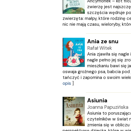
Ancymonek – kot filoz
CZARNE
zwierzę jest najszcz
Czerwone i Czarne
szczęścia wędruje po
Czwarta Strona
zwierzęta: małpy, które rodzinę c
nic nie mają czasu, wieloryby, które
Czytelnik
DEMART
Dolnośląskie
Ania ze snu
Draco
Rafał Witek
DRAGON
Ania zjawiła się nagle 
EDYCJA ŚWIĘTEGO PAWŁA
nagle pełno jej się z
Edycja Świętego Pawła
mieszkaniu bawi się j
oswaja groźnego psa, babcia pod
Egmont
tańczyć i zapomina o swoim wieku, 
ESPRIT
opis
]
Express Publishing
FABRYKA SŁÓW
FENIX
Asiunia
Filia
Joanna Papuzińska
FRONDA
Asiunia to poruszając
czytelników w świat m
GALAKTYKA
zmienia się w obliczu 
Greg
perspektywę dziecka, które w wie