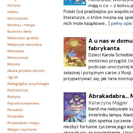
mają o co – z końcu je
Historia
Polski (od pradziejów po współcz
Hobby
literaturze, o które można się spi
Informatyka
nich mole książkowe... [
pełny opis
Komiksy i manga
Kuchnia i diety
Malarstwo i grafika
A u nas w domu.
Medycyna naturalna
fabrykanta
Metodyka
Dzieci Karola Scheibl
Motoryzacja
mnóstwo przygód. Uwi
Muzyka
podczas uroczystej kola
Nauka języków obcych
żelaznej i potężnym carze z Rosji. 
Ogród
przypatrywać się, jak tata montuje
Pedagogika i psychologia
Podróżnicze
Abrakadabra… 
Polityka
Katarzyna Majgier
Popularnonaukowe
Kamil ma niebywałe s
Poradniki
śmietniku lampę Alad
Pozostałe
dżin spełnia życzenie
Przewodniki i mapy
niezbyt fortunne życzenia jego ko
Religie i wyznania
okazuje się, że powiedzenie „Uważa