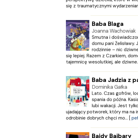
GRUPA IMAGE
się z traumatycznymi wydarzeniami,
GWO
HARMONIA
Harperkids
Baba Blaga
Insignis
Joanna Wachowiak
Jaguar
Smutna i doświadczon
domu pani Żelisławy. 
JEDNOŚĆ
rodzinnie – nic dziwn
Kangur
się lepiej. Razem z Czarkiem, do
karakter
tajemnicę wesolutkiej, ale dziwne..
KLUSZCZYŃSKI
KOS
Baba Jadzia z p
Kram
KROPKA
Dominika Gałka
Lato. Czas gofrów, l
KSIĄŻNICA
spania do późna. Kasi
Księży Młyn
lubi wakacji. Jest tyl
LANGENSCHEIDT
ujadający potworek, który ma na 
LEKTORKLETT
odrobinie dobrych chęci mo... [
peł
Literat
LITERATURA
Bajdy Bajbary
LIWONA