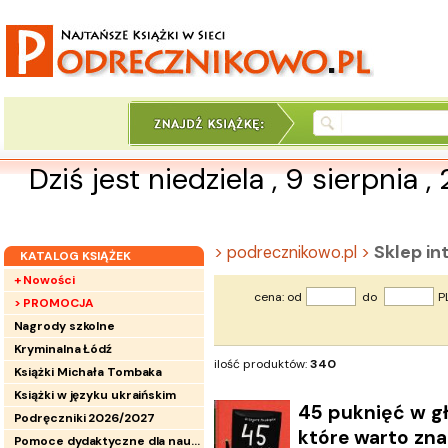
Dziś jest niedziela , 9 sierpnia 
Sklep i
> podrecznikowo.pl >
KATALOG KSIĄŻEK
+ Nowości
cena: od
do
P
> PROMOCJA
Nagrody szkolne
Kryminalna Łódź
ilość produktów:
340
Książki Michała Tombaka
Książki w języku ukraińskim
45 puknięć w gł
Podręczniki 2026/2027
które warto zn
Pomoce dydaktyczne dla nauczycieli