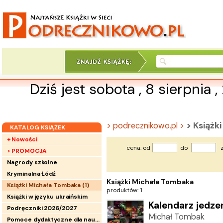
Dziś jest sobota , 8 sierpnia 
> Książk
> podrecznikowo.pl >
KATALOG KSIĄŻEK
+ Nowości
cena: od
do
z
> PROMOCJA
Nagrody szkolne
Kryminalna Łódź
Książki Michała Tombaka
Książki Michała Tombaka (
1
)
produktów:
1
Książki w języku ukraińskim
Kalendarz jedze
Podręczniki 2026/2027
Michał Tombak
Pomoce dydaktyczne dla nauczycieli