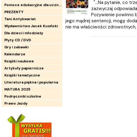
"...Na pytanie, co tr
Pomoce edukacyjne dla uczniów
zazwyczaj odpowiada
PREZENTY
Pożywienie powinno by
Tani Antykwariat
jego mądrej sentencji, mogę dodać
Wydawnictwo Jacek Kusiński
nie ma właściwości zdrowotnych, t
Dla dzieci i młodzieży
Płyty CD / DVD
Gry i zabawki
Kalendarze
Książki naukowe
Artykuły papiernicze
Książki tematyczne
Literatura piękna i popularna
MATURA 2025
Podręczniki szkolne
Prawo Jazdy