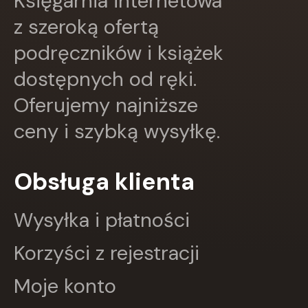
Księgarnia internetowa
Greg
z szeroką ofertą
GRUPA IMAGE
GWO
podręczników i książek
HARMONIA
dostępnych od ręki.
Harperkids
Insignis
Oferujemy najniższe
Jaguar
JEDNOŚĆ
ceny i szybką wysyłkę.
Kangur
karakter
KLUSZCZYŃSKI
Obsługa klienta
KOS
Kram
Wysyłka i płatności
KROPKA
KSIĄŻNICA
Korzyści z rejestracji
Księży Młyn
LANGENSCHEIDT
Moje konto
LEKTORKLETT
Literat