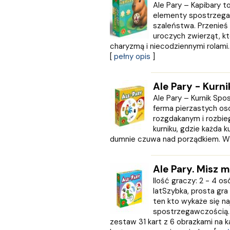
Ale Pary – Kapibary to
Express Publishing
elementy spostrzega
FABRYKA SŁÓW
szaleństwa. Przenieś 
FENIX
uroczych zwierząt, kt
Filia
charyzmą i niecodziennymi rolami. 
FRONDA
[
pełny opis
]
GALAKTYKA
Greg
Ale Pary - Kurni
GRUPA IMAGE
Ale Pary – Kurnik Spo
GWO
ferma pierzastych oso
HARMONIA
rozgdakanym i rozbi
Harperkids
kurniku, gdzie każda k
Insignis
dumnie czuwa nad porządkiem. W g
Jaguar
JEDNOŚĆ
Ale Pary. Misz 
Kangur
Ilość graczy: 2 - 4 o
karakter
latSzybka, prosta gra
KLUSZCZYŃSKI
ten kto wykaże się n
KOS
spostrzegawczością.
Kram
zestaw 31 kart z 6 obrazkami na k