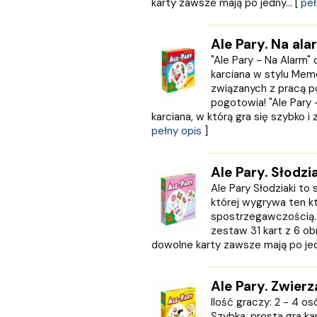
KROPKA
karty zawsze mają po jedny... [
peł
KSIĄŻNICA
Księży Młyn
Ale Pary. Na ala
LANGENSCHEIDT
"Ale Pary - Na Alarm" 
LEKTORKLETT
karciana w stylu Memo
Literat
związanych z pracą pol
LITERATURA
pogotowia! "Ale Pary 
LIWONA
karciana, w którą gra się szybko i z
pełny opis
]
Love Books
Luna
MACMILLAN
Ale Pary. Słodzi
MAG
Ale Pary Słodziaki to 
Marginesy
której wygrywa ten k
Martel
spostrzegawczością.
MEDIA RODZINA
zestaw 31 kart z 6 ob
dowolne karty zawsze mają po je
Media Service Zawada
MULTICO
Multigra
Ale Pary. Zwierz
MUZA
Ilość graczy: 2 - 4 os
Nasza Księgarnia
Szybka, prosta gra ka