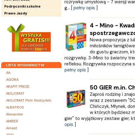
rozrywkę umysłową - 7 wersji war
Podręczniki szkolne
g... [
pełny opis
]
Prawo Jazdy
4 - Mino - Kwad
spostrzegawcz
Nowa propozycja z lu
miłośników łamigłówe
do gustu graczom, kt
rozgrywkę. 3-Mino to świetny tre
refleksu. Rozgrywka rozpoczyna się
LISTA WYDAWNICTW
pełny opis
]
AA
AGORA
50 GIER m.in. Ch
AKAPIT PRESS
AKSJOMAT
Zaproś rodzinę i zna
wraz z zestawem "50 g
AKSJOMAT Piotr Nodzyński
Chińczyk, Młynek, domin
ALBATROS
w których będziesz m
Alexander
gier" to wyjątkowy zestaw gier, kt
AMBER
opis
]
Ameet