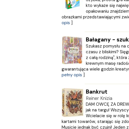
NOIR SUR BLANC
kto wykaże się najwi
Nowa Baśń
opakowaniu znajdziem
obrazkami przedstawiającymi zwie
Nowa Era
opis
]
Olesiejuk
Operon
Otwarte
Bałagany - szuka
Oxford University Press
Szukasz pomysłu na 
Papilon
czasu z bliskimi? Sięgn
PASCAL
z całą rodziną", któr
krewnym masę radości
Pazdro
gwarantująca wiele godzin kreatywne
Pearson
pełny opis
]
PODKOWA
Prószyński Media
PUBLICAT
Bankrut
PURANA
Reiner Knizia
PWN
DAM OWCĘ ZA DREWNO!
jak na targu! Wszyscy
PZWL
Wcielacie się w rolę 
REA
kartami towarów, starając się zdo
Rebis
Musicie jednak być czujni! Jeden z