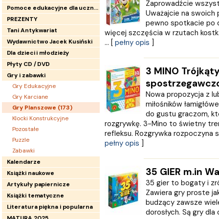
Zaprowadźcie wszystk
Pomoce edukacyjne dla uczniów
Uważajcie na swoich 
PREZENTY
pewno spotkacie po d
Tani Antykwariat
więcej szczęścia w rzutach kostk
Wydawnictwo Jacek Kusiński
... [
pełny opis
]
Dla dzieci i młodzieży
Płyty CD / DVD
3 MINO Trójkąty
Gry i zabawki
spostrzegawcz
Gry Edukacyjne
Nowa propozycja z lu
Gry Karciane
miłośników łamigłówe
Gry Planszowe (
173
)
do gustu graczom, kt
Klocki Konstrukcyjne
rozgrywkę. 3-Mino to świetny tre
Pozostałe
refleksu. Rozgrywka rozpoczyna się
Puzzle
pełny opis
]
Zabawki
Kalendarze
35 GIER m.in War
Książki naukowe
35 gier to bogaty i z
Artykuły papiernicze
Zawiera gry proste ja
Książki tematyczne
budzący zawsze wiele 
Literatura piękna i popularna
dorosłych. Są gry dla
MATURA 2025