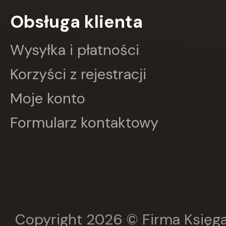
Wydawnictwo Edukacyjne
Obsługa klienta
Wydawnictwo Hamal
Wydawnictwo Jacek Kusiński
Wydawnictwo Literackie
Wysyłka i płatności
Wydawnictwo Olesiejuk
Wydawnictwo Prószyński i S-Ka
Korzyści z rejestracji
Wydawnictwo Szkolne PWN
ZIELONA SOWA
Moje konto
Znak
Zona Zero
Formularz kontaktowy
Zysk i S-ka
Żak
Copyright 2026 © Firma Księga