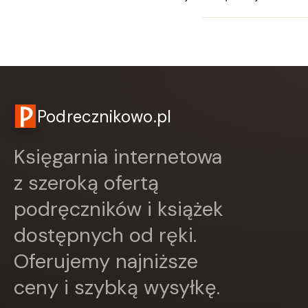
RM
SBM
SIEDMIORÓG
Sine Qua Non
Skarpa Warszawska
Skrzat
Sonia Draga
Podrecznikowo.pl
STENTOR
Studio Astropsychologii
ŚWIAT KSIĄŻKI
Księgarnia internetowa
Święty Wojciech wydawnictwo
z szeroką ofertą
Trefl
Vital
podręczników i książek
W.A.B.
WAM
dostępnych od ręki.
Wielka Litera
Oferujemy najniższe
WILGA
WIR
ceny i szybką wysyłkę.
WSiP
Wydawnictwo Diecezjalne