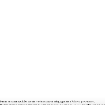
Strona korzysta z plików cookie w celu realizacji usług zgodnie z
Polityką prywatności
.
Możesz określić warunki przechowywania lub dostępu do cookie w Twojej przeglądarce lub konfi