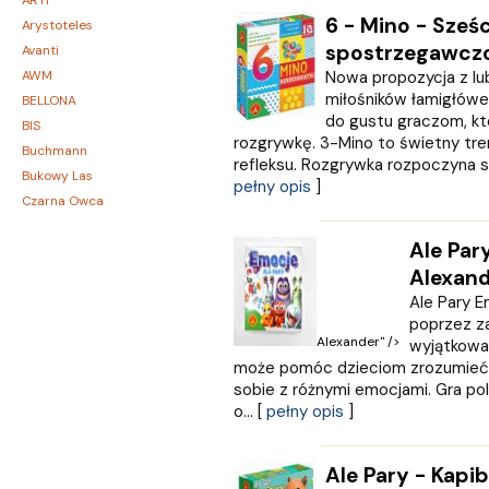
ARTI
6 - Mino - Sześ
Arystoteles
spostrzegawcz
Avanti
AWM
Nowa propozycja z lu
miłośników łamigłówe
BELLONA
do gustu graczom, kt
BIS
rozgrywkę. 3-Mino to świetny tre
Buchmann
refleksu. Rozgrywka rozpoczyna się
Bukowy Las
pełny opis
]
Czarna Owca
CZARNE
Ale Par
Czwarta Strona
Alexand
Czytelnik
Ale Pary E
DEMART
poprzez za
Dolnośląskie
Alexander" />
wyjątkowa 
Draco
może pomóc dzieciom zrozumieć, c
DRAGON
sobie z różnymi emocjami. Gra po
EDYCJA ŚWIĘTEGO PAWŁA
o... [
pełny opis
]
Edycja Świętego Pawła
Egmont
Ale Pary - Kapi
ESPRIT