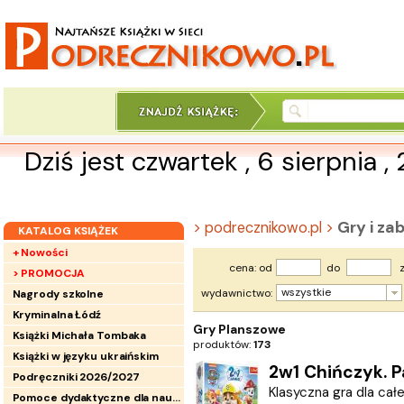
Dziś jest czwartek , 6 sierpnia ,
Gry i za
> podrecznikowo.pl >
KATALOG KSIĄŻEK
+ Nowości
cena: od
do
z
> PROMOCJA
wszystkie
wydawnictwo:
Nagrody szkolne
Kryminalna Łódź
Gry Planszowe
Książki Michała Tombaka
produktów:
173
Książki w języku ukraińskim
2w1 Chińczyk. P
Podręczniki 2026/2027
Klasyczna gra dla całe
Pomoce dydaktyczne dla nauczycieli