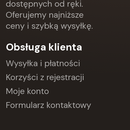
dostępnych od ręki.
Papilon
PASCAL
Oferujemy najniższe
Pazdro
Pearson
ceny i szybką wysyłkę.
PODKOWA
Prószyński Media
PUBLICAT
Obsługa klienta
PURANA
PWN
Wysyłka i płatności
PZWL
REA
Korzyści z rejestracji
Rebis
RM
Moje konto
SBM
SIEDMIORÓG
Sine Qua Non
Formularz kontaktowy
Skarpa Warszawska
Skrzat
Sonia Draga
STENTOR