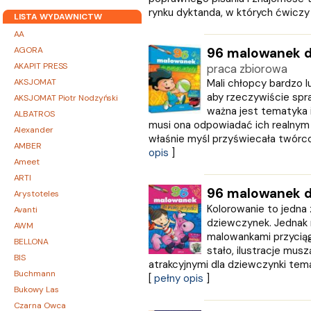
rynku dyktanda, w których ćwiczy s
LISTA WYDAWNICTW
AA
AGORA
96 malowanek d
AKAPIT PRESS
praca zbiorowa
AKSJOMAT
Mali chłopcy bardzo l
aby rzeczywiście spr
AKSJOMAT Piotr Nodzyński
ważna jest tematyka i
ALBATROS
musi ona odpowiadać ich realnym
Alexander
właśnie myśl przyświecała twórco
AMBER
opis
]
Ameet
ARTI
96 malowanek dl
Arystoteles
Kolorowanie to jedna
Avanti
dziewczynek. Jednak 
AWM
malowankami przyciąg
BELLONA
stało, ilustracje mus
BIS
atrakcyjnymi dla dziewczynki tema
Buchmann
[
pełny opis
]
Bukowy Las
Czarna Owca