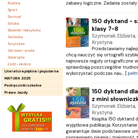
zabawy logiczne. Zadania zostały u
Rzeźba
Sport
Survival
150 dyktand - 
Sztuka
klasy 7-8
Słowniki i leksykony
Szymonek Elżbieta, 
Technika
Krystyna
Turystyka
Przedstawiamy najleps
Zdrowie i uroda
chcą nauczyć się ortografii szybko
Zwierzęta
najnowsze reguły ortograficzne w
Łódź i okolice
sprawdzają poszczególne trudno
Literatura piękna i popularna
wykorzystać podczas nau... [
pełn
MATURA 2025
Podręczniki szkolne
150 dyktand dl
Prawo Jazdy
z mini słownicz
Szymonek Elżbieta, 
Krystyna
Książka 150 dyktand 
wyjątkowa publikacja. Korzystani
gwarantuje dwie podstawowe umi
poprawnego pisania i znajomość tr