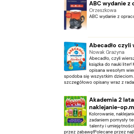
ABC wydanie z
CZARNE
Orzeszkowa
Czerwone i Czarne
ABC wydanie z opraco
Czwarta Strona
Czytelnik
DEMART
Dolnośląskie
Abecadło czyli 
Draco
Nowak Grażyna
DRAGON
Abecadło, czyli wiersz
Edycja Świętego Pawła
książka do nauki liter!
EDYCJA ŚWIĘTEGO PAWŁA
opisana wesołym wier
Egmont
spodoba się wszystkim dzieciom. W
ESPRIT
szczegółowo opisany wraz z radami
Express Publishing
FABRYKA SŁÓW
Akademia 2 lata
FENIX
naklejanie-op.
Filia
Kolorowanie, naklejan
FRONDA
zadaniem pomysły t
GALAKTYKA
talenty i umiejętnośc
Greg
przez zabawę!Polecane przez najl