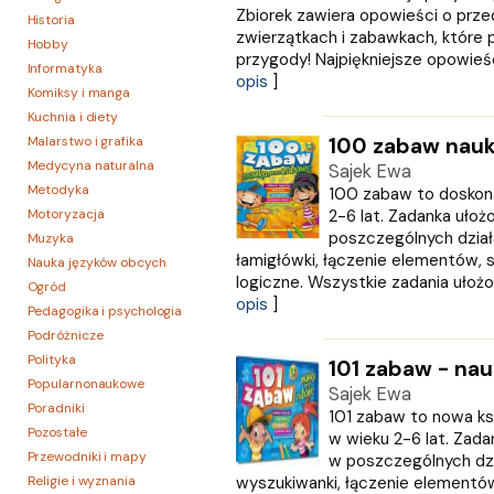
Zbiorek zawiera opowieści o prz
Historia
zwierzątkach i zabawkach, które 
Hobby
przygody! Najpiękniejsze opowieści
Informatyka
opis
]
Komiksy i manga
Kuchnia i diety
Malarstwo i grafika
100 zabaw nauk
Medycyna naturalna
Sajek Ewa
Metodyka
100 zabaw to doskona
Motoryzacja
2-6 lat. Zadanka uło
poszczególnych działa
Muzyka
łamigłówki, łączenie elementów, 
Nauka języków obcych
logiczne. Wszystkie zadania ułożon
Ogród
opis
]
Pedagogika i psychologia
Podróżnicze
Polityka
101 zabaw - na
Popularnonaukowe
Sajek Ewa
Poradniki
101 zabaw to nowa ksi
Pozostałe
w wieku 2-6 lat. Zad
Przewodniki i mapy
w poszczególnych dzia
Religie i wyznania
wyszukiwanki, łączenie elementów,