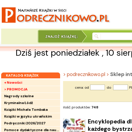
Dziś jest poniedziałek , 10 sie
Sklep i
> podrecznikowo.pl >
KATALOG KSIĄŻEK
+ Nowości
cena: od
do
P
> PROMOCJA
Nagrody szkolne
Kryminalna Łódź
ilość produktów:
748
Książki Michała Tombaka
Książki w języku ukraińskim
Encyklopedia dl
Podręczniki 2026/2027
każdego bystrz
Pomoce dydaktyczne dla nauczycieli