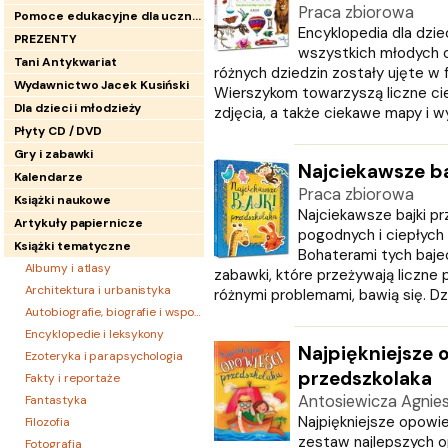
Praca zbiorowa
Pomoce edukacyjne dla uczniów
Encyklopedia dla dzie
PREZENTY
wszystkich młodych o
Tani Antykwariat
różnych dziedzin zostały ujęte w 
Wydawnictwo Jacek Kusiński
Wierszykom towarzyszą liczne ciek
Dla dzieci i młodzieży
zdjęcia, a także ciekawe mapy i wyk
Płyty CD / DVD
Gry i zabawki
Najciekawsze ba
Kalendarze
Praca zbiorowa
Książki naukowe
Najciekawsze bajki pr
Artykuły papiernicze
pogodnych i ciepłych 
Książki tematyczne
Bohaterami tych bajec
Albumy i atlasy
zabawki, które przeżywają liczne 
Architektura i urbanistyka
różnymi problemami, bawią się. Dzi
Autobiografie, biografie i wspomnienia
Encyklopedie i leksykony
Najpiękniejsze 
Ezoteryka i parapsychologia
przedszkolaka
Fakty i reportaże
Antosiewicza Agnie
Fantastyka
Najpiękniejsze opowie
Filozofia
zestaw najlepszych o
Fotografia