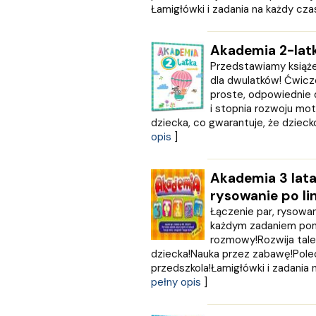
GRUPA IMAGE
Łamigłówki i zadania na każdy czas 
GWO
HARMONIA
Akademia 2-lat
Harperkids
Przedstawiamy książe
Insignis
dla dwulatków! Ćwicz
Jaguar
proste, odpowiednie 
JEDNOŚĆ
i stopnia rozwoju mot
Kangur
dziecka, co gwarantuje, że dziecko 
karakter
opis
]
KLUSZCZYŃSKI
KOS
Akademia 3 lata
Kram
rysowanie po lin
KROPKA
Łączenie par, rysowanie
KSIĄŻNICA
każdym zadaniem po
Księży Młyn
rozmowy!Rozwija tale
LANGENSCHEIDT
dziecka!Nauka przez zabawę!Pole
LEKTORKLETT
przedszkola!Łamigłówki i zadania n
Literat
pełny opis
]
LITERATURA
LIWONA