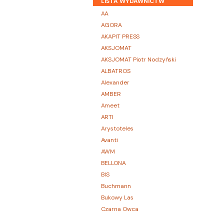
LISTA WYDAWNICTW
AA
AGORA
AKAPIT PRESS
AKSJOMAT
AKSJOMAT Piotr Nodzyński
ALBATROS
Alexander
AMBER
Ameet
ARTI
Arystoteles
Avanti
AWM
BELLONA
BIS
Buchmann
Bukowy Las
Czarna Owca
CZARNE