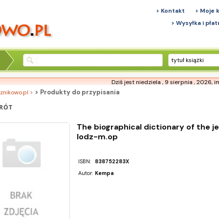
> Kontakt
> Moje 
> Wysyłka i płat
tytuł książki
Dziś jest niedziela , 9 sierpnia , 2026,
i
> Produkty do przypisania
znikowo.pl >
RÓT
The biographical dictionary of the 
lodz-m.op
ISBN:
838752283X
Autor:
Kempa