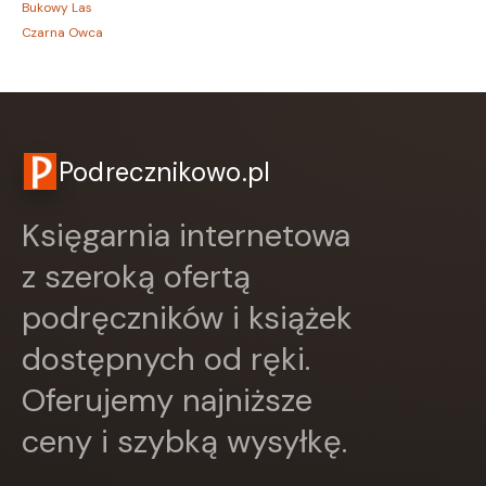
Bukowy Las
Czarna Owca
CZARNE
Czerwone i Czarne
Czwarta Strona
Czytelnik
DEMART
Podrecznikowo.pl
Dolnośląskie
Draco
Księgarnia internetowa
DRAGON
EDYCJA ŚWIĘTEGO PAWŁA
z szeroką ofertą
Edycja Świętego Pawła
podręczników i książek
Egmont
ESPRIT
dostępnych od ręki.
Express Publishing
FABRYKA SŁÓW
Oferujemy najniższe
FENIX
ceny i szybką wysyłkę.
Filia
FRONDA
GALAKTYKA