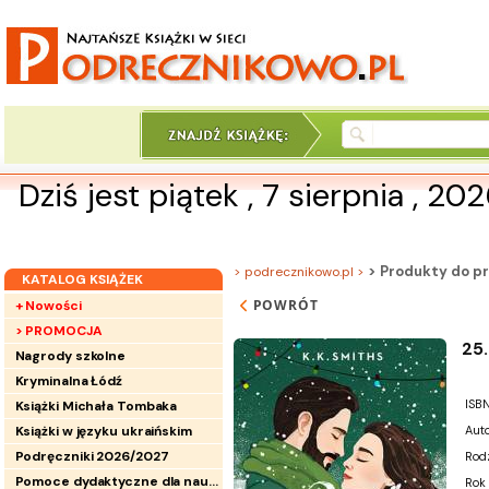
Dziś jest piątek , 7 sierpnia , 20
> Produkty do pr
> podrecznikowo.pl >
KATALOG KSIĄŻEK
POWRÓT
+ Nowości
> PROMOCJA
25.
Nagrody szkolne
Kryminalna Łódź
ISBN
Książki Michała Tombaka
Książki w języku ukraińskim
Auto
Podręczniki 2026/2027
Rod
Pomoce dydaktyczne dla nauczycieli
Rok