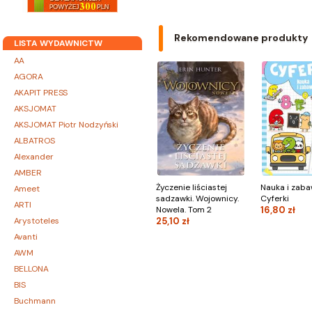
Rekomendowane produkty
LISTA WYDAWNICTW
AA
AGORA
AKAPIT PRESS
AKSJOMAT
AKSJOMAT Piotr Nodzyński
ALBATROS
Alexander
AMBER
Życzenie liściastej
Nauka i zaba
Ameet
sadzawki. Wojownicy.
Cyferki
ARTI
Nowela. Tom 2
16,80 zł
Arystoteles
25,10 zł
Avanti
AWM
BELLONA
BIS
Buchmann