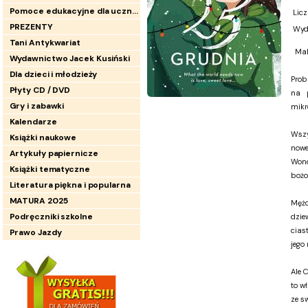
Pomoce edukacyjne dla uczniów
Licz
PREZENTY
Wyd
Tani Antykwariat
Mal
Wydawnictwo Jacek Kusiński
Dla dzieci i młodzieży
Prob
Płyty CD / DVD
na 
Gry i zabawki
mikr
Kalendarze
Wszy
Książki naukowe
now
Artykuły papiernicze
Won
Książki tematyczne
bożo
Literatura piękna i popularna
MATURA 2025
Mężc
Podręczniki szkolne
dzie
cias
Prawo Jazdy
jego
Ale C
to w
ze s