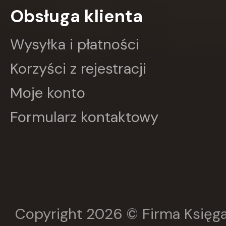
Obsługa klienta
Greg
GRUPA IMAGE
GWO
Wysyłka i płatności
HARMONIA
Harperkids
Korzyści z rejestracji
Insignis
Jaguar
Moje konto
JEDNOŚĆ
Kangur
Formularz kontaktowy
karakter
KLUSZCZYŃSKI
KOS
Kram
KROPKA
KSIĄŻNICA
Księży Młyn
LANGENSCHEIDT
LEKTORKLETT
Copyright 2026 © Firma Księga
Literat