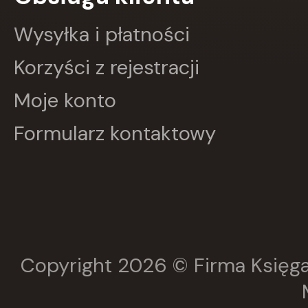
GRUPA IMAGE
GWO
Wysyłka i płatności
HARMONIA
Harperkids
Korzyści z rejestracji
Insignis
Jaguar
Moje konto
JEDNOŚĆ
Kangur
Formularz kontaktowy
karakter
KLUSZCZYŃSKI
KOS
Kram
KROPKA
KSIĄŻNICA
Księży Młyn
LANGENSCHEIDT
LEKTORKLETT
Copyright 2026 © Firma Księga
Literat
LITERATURA
LIWONA