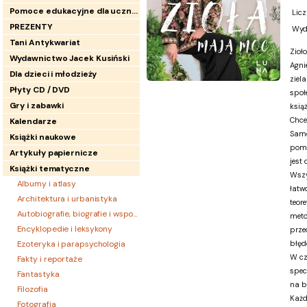
Pomoce edukacyjne dla uczniów
Licz
PREZENTY
Wyd
Tani Antykwariat
Zioł
Wydawnictwo Jacek Kusiński
Agni
Dla dzieci i młodzieży
ziel
Płyty CD / DVD
społ
Gry i zabawki
książ
Chce
Kalendarze
Samo
Książki naukowe
pomo
Artykuły papiernicze
jest 
Książki tematyczne
Wszy
Albumy i atlasy
łatw
Architektura i urbanistyka
teor
Autobiografie, biografie i wspomnienia
meto
Encyklopedie i leksykony
prze
Ezoteryka i parapsychologia
błęd
W cz
Fakty i reportaże
spec
Fantastyka
na b
Filozofia
Każd
Fotografia