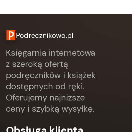
CZARNE
Czerwone i Czarne
Czwarta Strona
Czytelnik
DEMART
Podrecznikowo.pl
Dolnośląskie
Draco
Księgarnia internetowa
DRAGON
Edycja Świętego Pawła
z szeroką ofertą
EDYCJA ŚWIĘTEGO PAWŁA
podręczników i książek
Egmont
ESPRIT
dostępnych od ręki.
Express Publishing
FABRYKA SŁÓW
Oferujemy najniższe
FENIX
ceny i szybką wysyłkę.
Filia
FRONDA
GALAKTYKA
Obsługa klienta
Greg