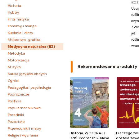
szcz
Historia
Uzup
Hobby
rośli
Informatyka
czym
Komiksy i manga
Zioł
Kuchnia i diety
jeśl
Malarstwo i grafika
rośl
wrac
Medycyna naturalna (
113
)
Metodyka
Motoryzacja
Rekomendowane produkty
Muzyka
Nauka języków obcych
Ogród
Pedagogika i psychologia
Podróżnicze
Polityka
Popularnonaukowe
Poradniki
Pozostałe
Przewodniki i mapy
Historia. WCZORAJ I
Dlaczego zwi
Religie i wyznania
DZIŚ. Podręcznik. Klasa
dostają zawa