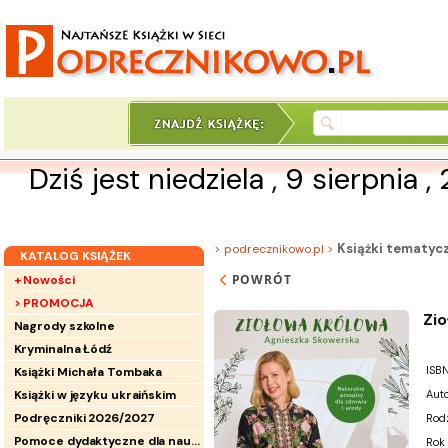
Dziś jest niedziela , 9 sierpnia 
Książki tematyc
> podrecznikowo.pl >
KATALOG KSIĄŻEK
POWRÓT
+ Nowości
> PROMOCJA
Zi
Nagrody szkolne
Kryminalna Łódź
ISBN
Książki Michała Tombaka
Książki w języku ukraińskim
Auto
Podręczniki 2026/2027
Rod
Pomoce dydaktyczne dla nauczycieli
Rok