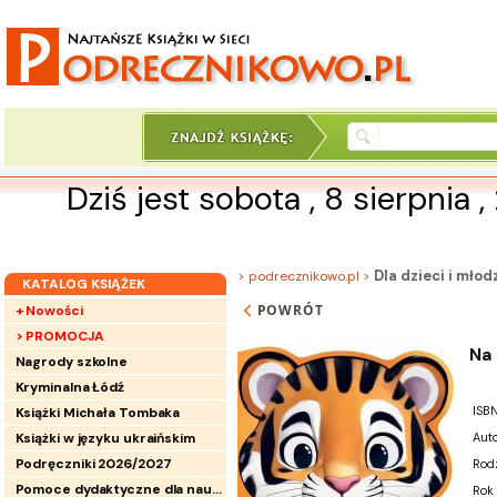
Dziś jest sobota , 8 sierpnia 
Dla dzieci i mło
> podrecznikowo.pl >
KATALOG KSIĄŻEK
POWRÓT
+ Nowości
> PROMOCJA
Na 
Nagrody szkolne
Kryminalna Łódź
ISBN
Książki Michała Tombaka
Książki w języku ukraińskim
Auto
Podręczniki 2026/2027
Rod
Pomoce dydaktyczne dla nauczycieli
Rok