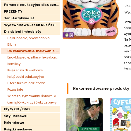
Pomoce edukacyjne dla uczniów
Licz
PREZENTY
Wyd
Tani Antykwariat
Pozn
Wydawnictwo Jacek Kusiński
Każd
Dla dzieci i młodzieży
wypr
Bajki, baśnie, opowiadania
Na 1
Biblia
prze
Do kolorowania, malowania, wyklejania (
595
)
wykr
Encyklopedie, atlasy, leksykony, albumy
pozw
zaba
Komiksy
świa
Książeczki dźwiękowe
Książeczki edukacyjne
Literatura młodzieżowa
Rekomendowane produkty
Pozostałe
Wiersze, rymowanki, śpiewniki
Łamigłówki, krzyżówki, zabawy
Płyty CD / DVD
Gry i zabawki
Kalendarze
Książki naukowe