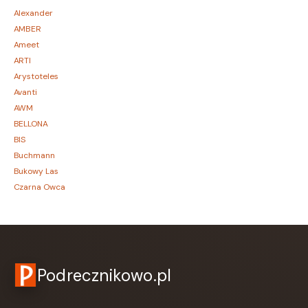
Alexander
AMBER
Ameet
ARTI
Arystoteles
Avanti
AWM
BELLONA
BIS
Buchmann
Bukowy Las
Czarna Owca
CZARNE
Czerwone i Czarne
Czwarta Strona
Czytelnik
DEMART
Podrecznikowo.pl
Dolnośląskie
Draco