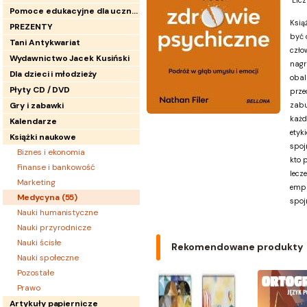
Licz
Pomoce edukacyjne dla uczniów
Ksią
PREZENTY
być 
Tani Antykwariat
czło
Wydawnictwo Jacek Kusiński
nagr
Dla dzieci i młodzieży
obal
Płyty CD / DVD
prze
Gry i zabawki
zabu
każd
Kalendarze
etyk
Książki naukowe
spoj
Biznes i ekonomia
kto 
Finanse i bankowość
lecze
Marketing
empa
Medycyna (
55
)
spoj
Nauki humanistyczne
Nauki przyrodnicze
Nauki ścisłe
Rekomendowane produkty
Nauki społeczne
Pozostałe
Prawo
Artykuły papiernicze