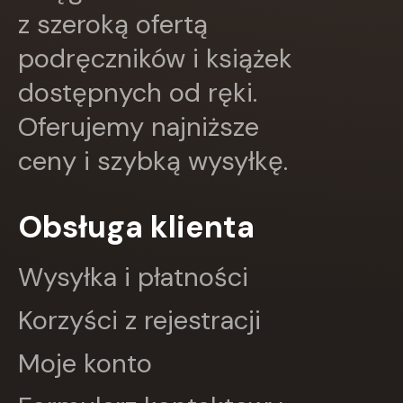
EDYCJA ŚWIĘTEGO PAWŁA
z szeroką ofertą
Edycja Świętego Pawła
podręczników i książek
Egmont
ESPRIT
dostępnych od ręki.
Express Publishing
FABRYKA SŁÓW
Oferujemy najniższe
FENIX
ceny i szybką wysyłkę.
Filia
FRONDA
GALAKTYKA
Obsługa klienta
Greg
GRUPA IMAGE
GWO
Wysyłka i płatności
HARMONIA
Harperkids
Korzyści z rejestracji
Insignis
Jaguar
Moje konto
JEDNOŚĆ
Kangur
karakter