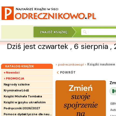
Dziś jest czwartek , 6 sierpnia ,
Książki naukowe
> podrecznikowo.pl >
KATALOG KSIĄŻEK
POWRÓT
+ Nowości
> PROMOCJA
Zm
Nagrody szkolne
Kryminalna Łódź
Książki Michała Tombaka
Książki w języku ukraińskim
ISBN
Podręczniki 2026/2027
Auto
Pomoce dydaktyczne dla nauczycieli