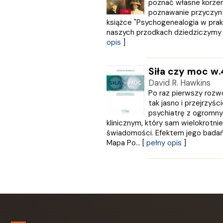
poznać własne korzen
Love Books
poznawanie przyczyn
Luna
książce "Psychogenealogia w prak
MACMILLAN
naszych przodkach dziedziczymy ty
opis
]
MAG
Marginesy
Martel
Siła czy moc w.
MEDIA RODZINA
David R. Hawkins
Media Service Zawada
Po raz pierwszy rozw
MULTICO
tak jasno i przejrzyś
Multigra
psychiatrę z ogromn
klinicznym, który sam wielokrotni
MUZA
świadomości. Efektem jego badań
Nasza Księgarnia
Mapa Po... [
pełny opis
]
NOIR SUR BLANC
Nowa Baśń
Nowa Era
Olesiejuk
Operon
Otwarte
Oxford University Press