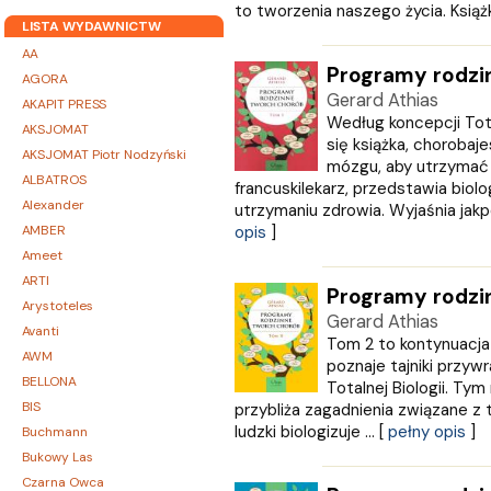
to tworzenia naszego życia. Książka
LISTA WYDAWNICTW
AA
Programy rodzin
AGORA
Gerard Athias
AKAPIT PRESS
Według koncepcji Total
AKSJOMAT
się książka, chorobaj
AKSJOMAT Piotr Nodzyński
mózgu, aby utrzymać n
ALBATROS
francuskilekarz, przedstawia biol
Alexander
utrzymaniu zdrowia. Wyjaśnia jakpo
AMBER
opis
]
Ameet
ARTI
Programy rodzi
Arystoteles
Gerard Athias
Avanti
Tom 2 to kontynuacja 
AWM
poznaje tajniki przy
BELLONA
Totalnej Biologii. Ty
BIS
przybliża zagadnienia związane z 
ludzki biologizuje ... [
pełny opis
]
Buchmann
Bukowy Las
Czarna Owca