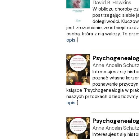
GRUPA IMAGE
David R. Hawkins
GWO
W obliczu choroby czę
postrzegając siebie j
HARMONIA
dolegliwości. Kluczo
Harperkids
jest zrozumienie, że istnieje roz
Insignis
osobą, która z nią walczy. To prz
Jaguar
opis
]
JEDNOŚĆ
Kangur
Psychogenealog
karakter
Anne Ancelin Schut
KLUSZCZYŃSKI
Interesujesz się histo
KOS
poznać własne korzen
Kram
poznawanie przyczyn
KROPKA
książce "Psychogenealogia w prak
KSIĄŻNICA
naszych przodkach dziedziczymy ty
Księży Młyn
opis
]
LANGENSCHEIDT
LEKTORKLETT
Psychogenealog
Literat
Anne Ancelin Schut
LITERATURA
Interesujesz się histo
LIWONA