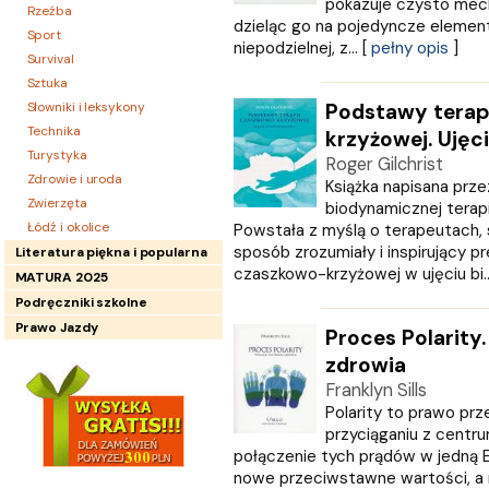
pokazuje czysto mech
Rzeźba
dzieląc go na pojedyncze element
Sport
niepodzielnej, z... [
pełny opis
]
Survival
Sztuka
Słowniki i leksykony
Podstawy terap
Technika
krzyżowej. Ujęc
Turystyka
Roger Gilchrist
Zdrowie i uroda
Książka napisana przez
Zwierzęta
biodynamicznej terap
Łódź i okolice
Powstała z myślą o terapeutach, 
sposób zrozumiały i inspirujący p
Literatura piękna i popularna
czaszkowo-krzyżowej w ujęciu bi..
MATURA 2025
Podręczniki szkolne
Prawo Jazdy
Proces Polarity
zdrowia
Franklyn Sills
Polarity to prawo pr
przyciąganiu z centr
połączenie tych prądów w jedną Es
nowe przeciwstawne wartości, a