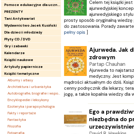
Celem tej książki jes
Pomoce edukacyjne dla uczniów
ajurwedyjskiej koncepc
PREZENTY
ajurwedyjskiego stylu
Tani Antykwariat
prosty sposób oryginalną wiedzę 
Wydawnictwo Jacek Kusiński
do zastosowania. Porady zawarte w
pełny opis
]
Dla dzieci i młodzieży
Płyty CD / DVD
Gry i zabawki
Ajurweda. Jak d
Kalendarze
zdrowym
Książki naukowe
Partap Chauhan
Artykuły papiernicze
Ajurweda to najstars
Książki tematyczne
medyczny. Jest komp
Albumy i atlasy
mądrości aktualnym do dziś. Książ
Architektura i urbanistyka
cenny podręcznik dla lekarzy, te
Autobiografie, biografie i wspomnienia
jogę, a także kopalnia wiedzy dla w
Encyklopedie i leksykony
Ezoteryka i parapsychologia
Ego a prawdziw
Fakty i reportaże
niezbędna do pr
Fantastyka
urzeczywistnien
Filozofia
Fotografia
David R. Hawkins