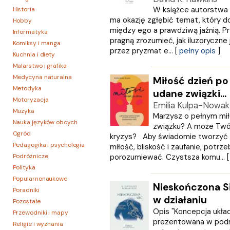
W książce autorstwa 
Historia
ma okazję zgłębić temat, który dot
Hobby
między ego a prawdziwą jaźnią. Pr
Informatyka
pragną zrozumieć, jak iluzoryczne
Komiksy i manga
przez pryzmat e... [
pełny opis
]
Kuchnia i diety
Malarstwo i grafika
Medycyna naturalna
Miłość dzień po
Metodyka
udane związki...
Motoryzacja
Emilia Kulpa-Nowak
Muzyka
Marzysz o pełnym miło
Nauka języków obcych
związku? A może Twó
Ogród
kryzys? Aby świadomie tworzyć p
Pedagogika i psychologia
miłość, bliskość i zaufanie, potrz
Podróżnicze
porozumiewać. Czystsza komu... 
Polityka
Popularnonaukowe
Nieskończona S
Poradniki
w działaniu
Pozostałe
Opis "Koncepcja ukł
Przewodniki i mapy
prezentowana w podr
Religie i wyznania