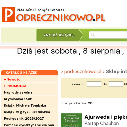
Dziś jest sobota , 8 sierpnia 
Sklep i
> podrecznikowo.pl >
KATALOG KSIĄŻEK
+ Nowości
cena: od
do
P
> PROMOCJA
Nagrody szkolne
Kryminalna Łódź
ilość produktów:
20
Książki Michała Tombaka
Książki w języku ukraińskim
Ajurweda i pięk
Podręczniki 2026/2027
Partap Chauhan
Pomoce dydaktyczne dla nauczycieli