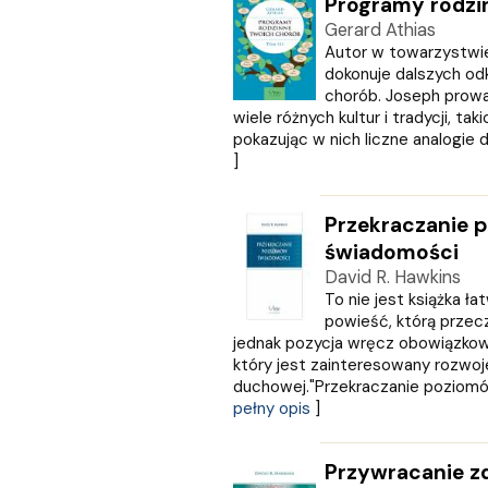
Programy rodzi
CZARNE
Gerard Athias
Czerwone i Czarne
Autor w towarzystwi
Czwarta Strona
dokonuje dalszych od
Czytelnik
chorób. Joseph prow
wiele różnych kultur i tradycji, ta
DEMART
pokazując w nich liczne analogie do 
Dolnośląskie
]
Draco
DRAGON
EDYCJA ŚWIĘTEGO PAWŁA
Przekraczanie 
Edycja Świętego Pawła
świadomości
Egmont
David R. Hawkins
ESPRIT
To nie jest książka ła
Express Publishing
powieść, którą przec
jednak pozycja wręcz obowiązkowa
FABRYKA SŁÓW
który jest zainteresowany rozwoj
FENIX
duchowej."Przekraczanie poziomów
Filia
pełny opis
]
FRONDA
GALAKTYKA
Greg
Przywracanie z