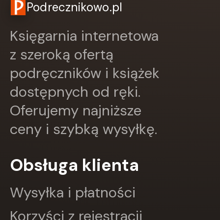
Papilon
Podrecznikowo.pl
PASCAL
Pazdro
Księgarnia internetowa
Pearson
PODKOWA
z szeroką ofertą
Prószyński Media
podręczników i książek
PUBLICAT
PURANA
dostępnych od ręki.
PWN
PZWL
Oferujemy najniższe
REA
ceny i szybką wysyłkę.
Rebis
RM
SBM
Obsługa klienta
SIEDMIORÓG
Sine Qua Non
Skarpa Warszawska
Wysyłka i płatności
Skrzat
Sonia Draga
Korzyści z rejestracji
STENTOR