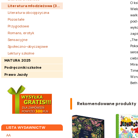
O ks
Literatura młodzieżowa (
392
)
Wiel
Literatura obcojęzyczna
walk
Pozostałe
pod 
Przygodowe
wyko
Romans, erotyk
zapi
Sensacyjne
„The
Poko
Społeczno-obyczajowe
serc
Lektury szkolne
ciebi
MATURA 2025
Mira
Podręczniki szkolne
Time
Prawo Jazdy
Wzru
Beth
Rekomendowane produkty
LISTA WYDAWNICTW
AA