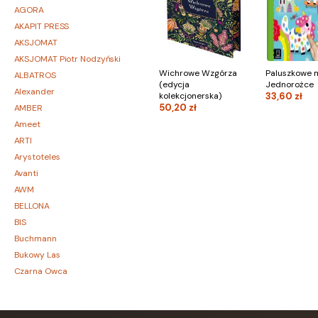
AGORA
AKAPIT PRESS
AKSJOMAT
AKSJOMAT Piotr Nodzyński
Wichrowe Wzgórza
Paluszkowe m
ALBATROS
(edycja
Jednorożce
Alexander
kolekcjonerska)
33,60 zł
50,20 zł
AMBER
Ameet
ARTI
Arystoteles
Avanti
AWM
BELLONA
BIS
Buchmann
Bukowy Las
Czarna Owca
CZARNE
Czerwone i Czarne