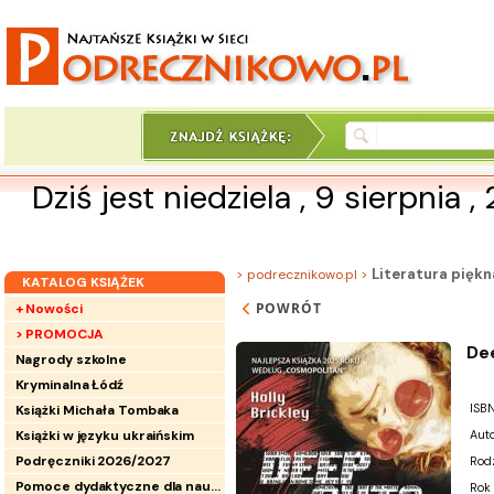
Dziś jest niedziela , 9 sierpnia 
Literatura piękn
> podrecznikowo.pl >
KATALOG KSIĄŻEK
POWRÓT
+ Nowości
> PROMOCJA
De
Nagrody szkolne
Kryminalna Łódź
ISBN
Książki Michała Tombaka
Książki w języku ukraińskim
Auto
Podręczniki 2026/2027
Rod
Pomoce dydaktyczne dla nauczycieli
Rok