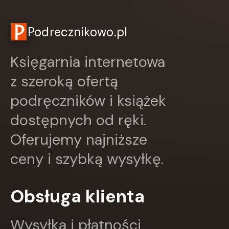
Czwarta Strona
Czytelnik
DEMART
Podrecznikowo.pl
Dolnośląskie
Draco
Księgarnia internetowa
DRAGON
Edycja Świętego Pawła
z szeroką ofertą
EDYCJA ŚWIĘTEGO PAWŁA
podręczników i książek
Egmont
ESPRIT
dostępnych od ręki.
Express Publishing
FABRYKA SŁÓW
Oferujemy najniższe
FENIX
ceny i szybką wysyłkę.
Filia
FRONDA
GALAKTYKA
Obsługa klienta
Greg
GRUPA IMAGE
GWO
Wysyłka i płatności
HARMONIA