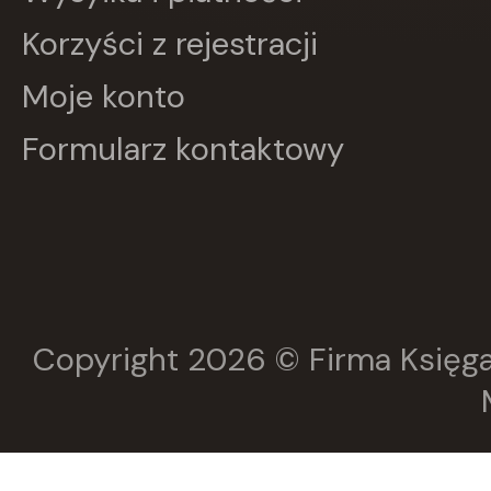
Harperkids
Korzyści z rejestracji
Insignis
Jaguar
Moje konto
JEDNOŚĆ
Kangur
Formularz kontaktowy
karakter
KLUSZCZYŃSKI
KOS
Kram
KROPKA
KSIĄŻNICA
Księży Młyn
LANGENSCHEIDT
LEKTORKLETT
Copyright 2026 © Firma Księga
Literat
LITERATURA
LIWONA
Love Books
Luna