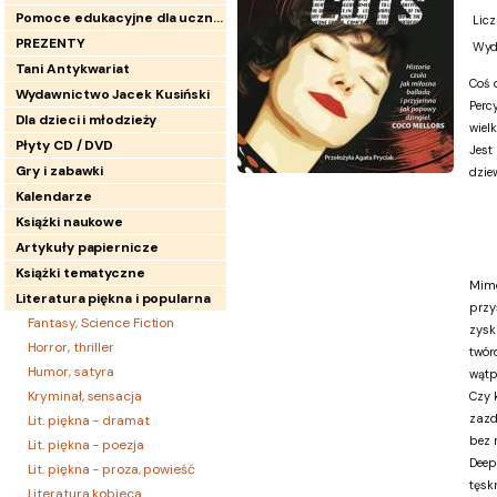
Pomoce edukacyjne dla uczniów
Licz
PREZENTY
Wyd
Tani Antykwariat
Coś 
Wydawnictwo Jacek Kusiński
Perc
Dla dzieci i młodzieży
wielk
Płyty CD / DVD
Jest
Gry i zabawki
dzie
Kalendarze
Książki naukowe
Artykuły papiernicze
Książki tematyczne
Mimo
Literatura piękna i popularna
przy
Fantasy, Science Fiction
zysk
Horror, thriller
twór
Humor, satyra
wątp
Kryminał, sensacja
Czy k
zazd
Lit. piękna - dramat
bez 
Lit. piękna - poezja
Deep
Lit. piękna - proza, powieść
tęsk
Literatura kobieca