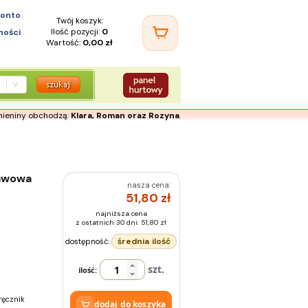
konto
Twój koszyk:
Ilość pozycji:
0
ności
Wartość:
0,00 zł
mieniny obchodzą:
Klara, Roman oraz Rozyna
.
awowa
nasza cena:
51,80
zł
najniższa cena
z ostatnich 30 dni: 51,80 zł
średnia ilość
dostępność:
szt.
ilość:
ręcznik
dodaj do koszyka