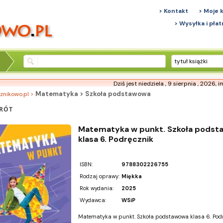
> Kontakt
> Moje 
> Wysyłka i płat
tytuł książki
Dziś jest niedziela , 9 sierpnia , 2026,
i
Matematyka > Szkoła podstawowa
znikowo.pl >
RÓT
Matematyka w punkt. Szkoła podst
klasa 6. Podręcznik
ISBN:
9788302226755
Rodzaj oprawy:
Miękka
Rok wydania:
2025
Wydawca:
WSiP
Matematyka w punkt. Szkoła podstawowa klasa 6. Pod