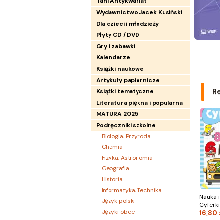
Tani Antykwariat
Wydawnictwo Jacek Kusiński
Dla dzieci i młodzieży
Płyty CD / DVD
Gry i zabawki
Kalendarze
Książki naukowe
Artykuły papiernicze
R
Książki tematyczne
Literatura piękna i popularna
MATURA 2025
Podręczniki szkolne
Biologia, Przyroda
Chemia
Fizyka, Astronomia
Geografia
Historia
Informatyka, Technika
Nauka i
Język polski
Cyferki
Języki obce
16,80 