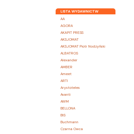
LISTA WYDAWNICTW
AA
AGORA
AKAPIT PRESS
AKSJOMAT
AKSJOMAT Piotr Nodzyński
ALBATROS
Alexander
AMBER
Ameet
ARTI
Arystoteles
Avanti
AWM
BELLONA
BIS
Buchmann
Czarna Owca