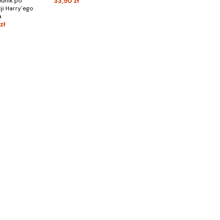
dnik po
33,50 zł
ji Harry`ego
a
zł