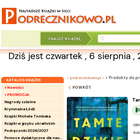
Dziś jest czwartek , 6 sierpnia ,
> Produkty do pr
> podrecznikowo.pl >
KATALOG KSIĄŻEK
POWRÓT
+ Nowości
> PROMOCJA
Tam
Nagrody szkolne
Kryminalna Łódź
Książki Michała Tombaka
Książki w języku ukraińskim
ISBN
Podręczniki 2026/2027
Auto
Pomoce dydaktyczne dla nauczycieli