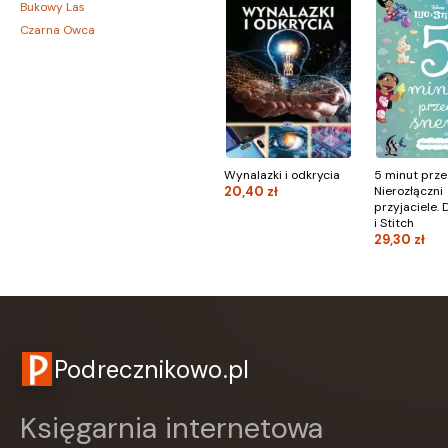
Bukowy Las
Czarna Owca
CZARNE
Czwarta Strona
Czytelnik
DEMART
Dolnośląskie
Draco
Wynalazki i odkrycia
5 minut prze
DRAGON
20,40 zł
Nierozłączni
przyjaciele. 
Edycja Świętego Pawła
i Stitch
EDYCJA ŚWIĘTEGO PAWŁA
29,30 zł
Egmont
ESPRIT
Express Publishing
FABRYKA SŁÓW
FENIX
Podrecznikowo.pl
Filia
FRONDA
Księgarnia internetowa
GALAKTYKA
Greg