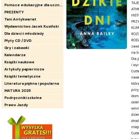
TAJ
Pomoce edukacyjne dla uczniów
ATMO
PREZENTY
HIST
Tani Antykwariat
PRZY
Wydawnictwo Jacek Kusiński
KLIM
Dla dzieci i młodzieży
ROZW
RODZ
Płyty CD / DVD
zaws
Gry i zabawki
na b
Kalendarze
Dla 
Książki naukowe
i wy
Artykuły papiernicze
Cutt
Książki tematyczne
nawe
Literatura piękna i popularna
któr
przy
MATURA 2025
domu
Podręczniki szkolne
osiem
Prawo Jazdy
winn
dzie
drod
miej
Cutte