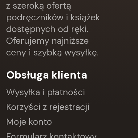
z szeroką ofertą
GRUPA IMAGE
GWO
podręczników i książek
HARMONIA
dostępnych od ręki.
Harperkids
Insignis
Oferujemy najniższe
Jaguar
JEDNOŚĆ
ceny i szybką wysyłkę.
Kangur
karakter
KLUSZCZYŃSKI
Obsługa klienta
KOS
Kram
Wysyłka i płatności
KROPKA
KSIĄŻNICA
Korzyści z rejestracji
Księży Młyn
LANGENSCHEIDT
Moje konto
LEKTORKLETT
Literat
Formularz kontaktowy
LITERATURA