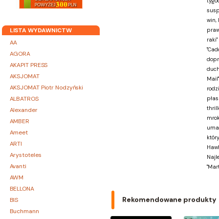
tygo
susp
win,
LISTA WYDAWNICTW
praw
raki
AA
"Cad
AGORA
dopr
AKAPIT PRESS
duch
AKSJOMAT
Mail
AKSJOMAT Piotr Nodzyński
rodz
ALBATROS
płas
thri
Alexander
mrok
AMBER
umac
Ameet
któr
ARTI
Hawk
Arystoteles
Najl
Avanti
"Mar
AWM
BELLONA
Rekomendowane produkty
BIS
Buchmann