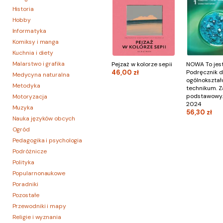
Historia
Hobby
Informatyka
Komiksy i manga
Kuchnia i diety
Malarstwo i grafika
Pejzaż w kolorze sepii
NOWA To jest
46,00 zł
Podręcznik d
Medycyna naturalna
ogólnokształ
Metodyka
technikum. Z
podstawowy.
Motoryzacja
2024
Muzyka
56,30 zł
Nauka języków obcych
Ogród
Pedagogika i psychologia
Podróżnicze
Polityka
Popularnonaukowe
Poradniki
Pozostałe
Przewodniki i mapy
Religie i wyznania