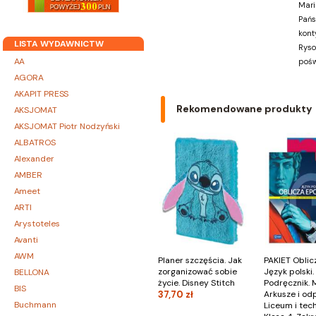
Mari
Pańs
kont
LISTA WYDAWNICTW
Rysow
AA
pośw
AGORA
AKAPIT PRESS
Rekomendowane produkty
AKSJOMAT
AKSJOMAT Piotr Nodzyński
ALBATROS
Alexander
AMBER
Ameet
ARTI
Arystoteles
Avanti
AWM
Planer szczęścia. Jak
PAKIET Oblic
zorganizować sobie
Język polski.
BELLONA
życie. Disney Stitch
Podręcznik. 
BIS
37,70 zł
Arkusze i od
Buchmann
Liceum i tec