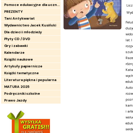
Pomoce edukacyjne dla uczniów
Licz
PREZENTY
Wyd
Tani Antykwariat
Felu
Wydawnictwo Jacek Kusiński
duży
Dla dzieci i młodzieży
wido
Płyty CD / DVD
lat. 
Gry i zabawki
rozp
szuk
Kalendarze
Raze
Książki naukowe
różn
Artykuły papiernicze
Kata
Książki tematyczne
wych
Literatura piękna i popularna
eduk
MATURA 2025
Autor
Podręczniki szkolne
rozw
pozn
Prawo Jazdy
kami
i ar
wsłu
eduk
serde