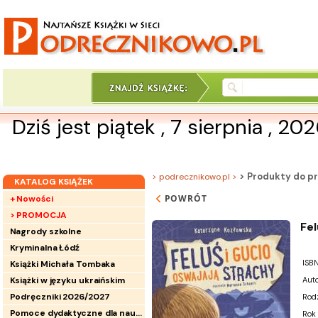
Dziś jest piątek , 7 sierpnia , 20
> Produkty do pr
> podrecznikowo.pl >
KATALOG KSIĄŻEK
POWRÓT
+ Nowości
> PROMOCJA
Fel
Nagrody szkolne
Kryminalna Łódź
ISBN
Książki Michała Tombaka
Książki w języku ukraińskim
Auto
Podręczniki 2026/2027
Rod
Pomoce dydaktyczne dla nauczycieli
Rok