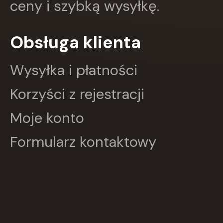
ceny i szybką wysyłkę.
Greg
GRUPA IMAGE
GWO
Obsługa klienta
HARMONIA
Harperkids
Wysyłka i płatności
Insignis
Jaguar
Korzyści z rejestracji
JEDNOŚĆ
Kangur
Moje konto
karakter
KLUSZCZYŃSKI
KOS
Formularz kontaktowy
Kram
KROPKA
KSIĄŻNICA
Księży Młyn
LANGENSCHEIDT
LEKTORKLETT
Literat