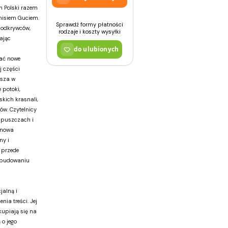
 Polski razem
misiem Guciem.
Sprawdź formy płatności
 odkrywców,
rodzaje i koszty wysyłki
ając
do ulubionych
wać nowe
 części
usza w
 potoki,
kich krasnali,
ów. Czytelnicy
 puszczach i
 nowa
ny i
 przede
i budowaniu
jalną i
nia treści. Jej
skupiają się na
 o jego