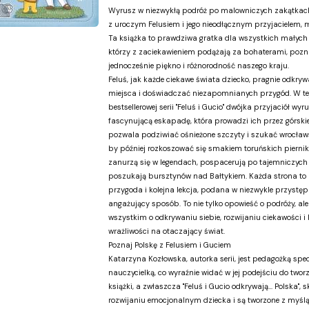
Wyrusz w niezwykłą podróż po malowniczych zakątkach
z uroczym Felusiem i jego nieodłącznym przyjacielem, 
Ta książka to prawdziwa gratka dla wszystkich małych
którzy z zaciekawieniem podążają za bohaterami, pozn
jednocześnie piękno i różnorodność naszego kraju.
Feluś, jak każde ciekawe świata dziecko, pragnie odkry
miejsca i doświadczać niezapomnianych przygód. W tej
bestsellerowej serii "Feluś i Gucio" dwójka przyjaciół wyr
fascynującą eskapadę, która prowadzi ich przez górskie
pozwala podziwiać ośnieżone szczyty i szukać wrocławs
by później rozkoszować się smakiem toruńskich piernik
zanurzą się w legendach, pospacerują po tajemniczych
poszukają bursztynów nad Bałtykiem. Każda strona to
przygoda i kolejna lekcja, podana w niezwykle przystęp
angażujący sposób. To nie tylko opowieść o podróży, ale
wszystkim o odkrywaniu siebie, rozwijaniu ciekawości 
wrażliwości na otaczający świat.
Poznaj Polskę z Felusiem i Guciem
Katarzyna Kozłowska, autorka serii, jest pedagożką spec
nauczycielką, co wyraźnie widać w jej podejściu do tworze
książki, a zwłaszcza "Feluś i Gucio odkrywają... Polska", 
rozwijaniu emocjonalnym dziecka i są tworzone z myślą