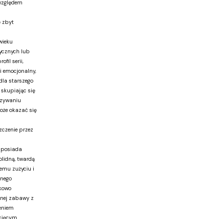
 względem
ę zbyt
wieku
ycznych lub
il serii,
 emocjonalny,
dla starszego
, skupiając się
azywaniu
może okazać się
zczenie przez
ż posiada
lidną, twardą
emu zużyciu i
nego
tkowo
nej zabawy z
zeniem
ecięcym