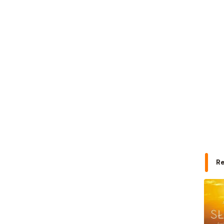
PASCAL
Pazdro
Pearson
PODKOWA
Prószyński Media
PUBLICAT
PURANA
PWN
PZWL
REA
Rebis
RM
SBM
SIEDMIORÓG
R
Sine Qua Non
Skarpa Warszawska
Skrzat
Sonia Draga
STENTOR
Studio Astropsychologii