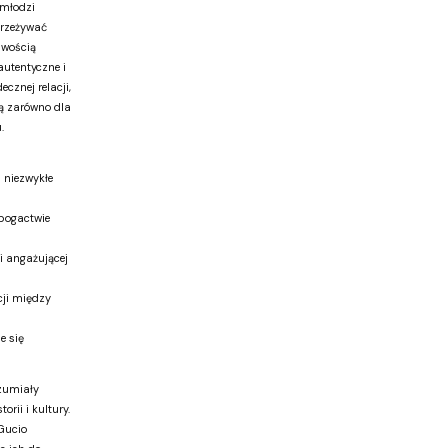
 młodzi
przeżywać
iwością
autentyczne i
ecznej relacji,
ną zarówno dla
.
 niezwykłe
 bogactwie
i angażującej
ji między
e się
ozumiały
rii i kultury.
 Gucio