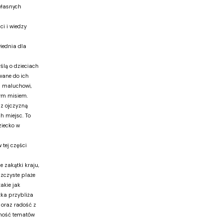
własnych
ci i wiedzy
wiednia dla
ślą o dzieciach
wane do ich
ej maluchowi,
nym misiem.
z ojczyzną
h miejsc. To
ziecko w
 tej części
 zakątki kraju,
szczyste plaże
akie jak
żka przybliża
 oraz radość z
ność tematów