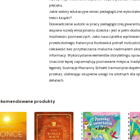
plecaku.
Jakie walory edukacyjne wnosi pedagogiczne wykształce
treści książki?
Doświadczenie autorki w pracy pedagogicznej gwarantuje
wspiera rozwój emocjonalny dziecka i jest w pełni dost
możliwości poznawczych. Jako nauczycielka wychowan
przedszkolnego, Katarzyna Kozłowska potrafi rozbudzić
ciekawość bez przytłaczania malucha nadmiarem sk
informacji. Wykorzystanie elementów storytellingu spraw
znacznie lepiej zapamiętują poznawane miejsca, tradyc
legendy. Ilustracje Marianny Schoett harmonijnie dopełn
przekaz, ułatwiając skupienie uwagi na istotnych dla o
detalach.
ekomendowane produkty