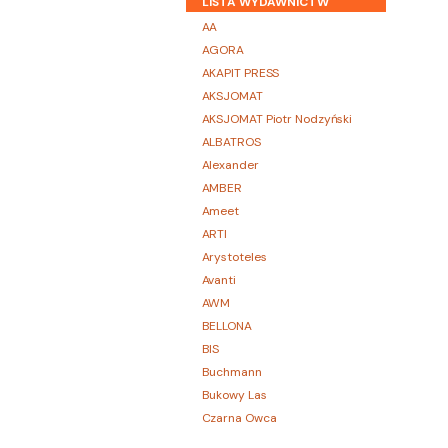
LISTA WYDAWNICTW
AA
AGORA
AKAPIT PRESS
AKSJOMAT
AKSJOMAT Piotr Nodzyński
ALBATROS
Alexander
AMBER
Ameet
ARTI
Arystoteles
Avanti
AWM
BELLONA
BIS
Buchmann
Bukowy Las
Czarna Owca
CZARNE