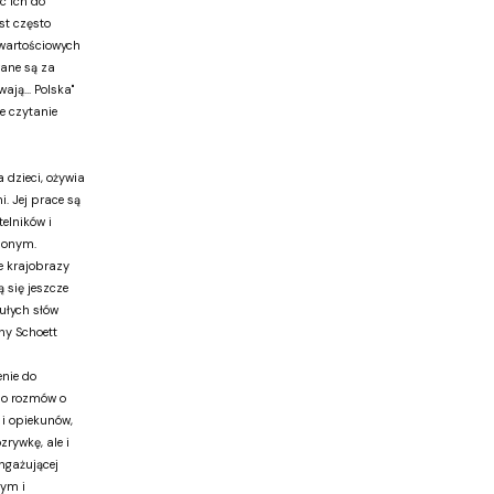
c ich do
st często
 wartościowych
ane są za
ają... Polska"
e czytanie
 dzieci, ożywia
. Jej prace są
telników i
ionym.
że krajobrazy
 się jeszcze
ułych słów
ny Schoett
enie do
do rozmów o
 i opiekunów,
rywkę, ale i
ngażującej
łym i