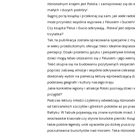
różnorodnym krajem jest Polska, i zainspirować się do 
małych i dużych podróży!
Sięgnij po tę książkę i przekonaj się sam, jak wiele radoś
może przynieść wspólna wyprawa z Felusiem i Guciem!
Czy książka "Feluś i Gucio odkrywają... Polska" jest odpo
trzylatka?
Tak, ta publikacja została opracowana specjalnie z my
w wieku przedszkolnym, oferując treści idealnie dopaso
percepcji. Dzięki prostemu języku i perspektywie bliski
dzieci mogą łatwo utożsamić się z Felusiem i jego wier
Treść skupia się na budowaniu pozytywnych skojarzeń 
poprzez zabawę, emocje i wspólne odkrywanie ciekawyc
doskonały wybór na pierwszą lekturę wprowadzającą d
podstawy geografii i kultury naszego kraju.
Jakie konkretne regiony i atrakcje Polski poznają dzieci w
przygód?
Podczas lektury młodzi czytelnicy odwiedzają różnorodne
od tatrzańskich szczytów i górskich potoków aż po pia
Bałtyku. W fabule pojawiają się znane symbole miast, t
wrocławskie krasnale czy słynne toruńskie pierniki. Ksią
także polskie legendy, urok spacerów po dzikiej puszczy
poszukiwania bursztynów nad morzem. Taka różnorod