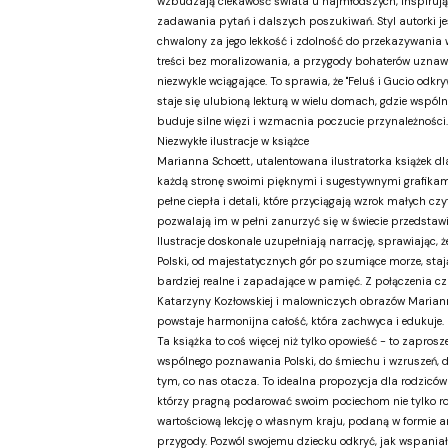
wzbudzają ciekawość świata u najmłodszych, inspirują
zadawania pytań i dalszych poszukiwań. Styl autorki je
chwalony za jego lekkość i zdolność do przekazywania
treści bez moralizowania, a przygody bohaterów uznaw
niezwykle wciągające. To sprawia, że "Feluś i Gucio odkryw
staje się ulubioną lekturą w wielu domach, gdzie wspóln
buduje silne więzi i wzmacnia poczucie przynależności.
Niezwykłe ilustracje w książce
Marianna Schoett, utalentowana ilustratorka książek dla
każdą stronę swoimi pięknymi i sugestywnymi grafikami
pełne ciepła i detali, które przyciągają wzrok małych czy
pozwalają im w pełni zanurzyć się w świecie przedstaw
Ilustracje doskonale uzupełniają narrację, sprawiając, 
Polski, od majestatycznych gór po szumiące morze, stają
bardziej realne i zapadające w pamięć. Z połączenia cz
Katarzyny Kozłowskiej i malowniczych obrazów Marian
powstaje harmonijna całość, która zachwyca i edukuje.
Ta książka to coś więcej niż tylko opowieść - to zaprosz
wspólnego poznawania Polski, do śmiechu i wzruszeń, 
tym, co nas otacza. To idealna propozycja dla rodziców
którzy pragną podarować swoim pociechom nie tylko roz
wartościową lekcję o własnym kraju, podaną w formie a
przygody. Pozwól swojemu dziecku odkryć, jak wspania