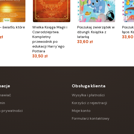
- światło, które
Wielka Księga Magii i
Poszukaj zwierzątek w
Poszuk
Czarodziejstwa.
dżungli. Książka z
łące. K
zł
Kompletny
latarką
33,60 
przewodnik po
33,60 zł
edukacji Harry`ego
Pottera
33,50 zł
macje
Obsługa klienta
mawiać
Wysyłka i płatności
min
Korzyści z rejestracji
a prywatności
Moje konto
Formularz kontaktowy