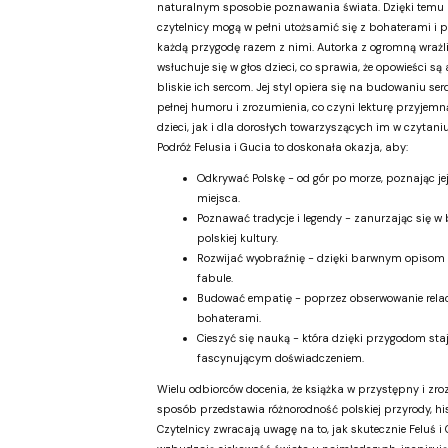
naturalnym sposobie poznawania świata. Dzięki temu
czytelnicy mogą w pełni utożsamić się z bohaterami i 
każdą przygodę razem z nimi. Autorka z ogromną wrażl
wsłuchuje się w głos dzieci, co sprawia, że opowieści są 
bliskie ich sercom. Jej styl opiera się na budowaniu serd
pełnej humoru i zrozumienia, co czyni lekturę przyjem
dzieci, jak i dla dorosłych towarzyszących im w czytaniu
Podróż Felusia i Gucia to doskonała okazja, aby:
Odkrywać Polskę - od gór po morze, poznając jej
miejsca.
Poznawać tradycje i legendy - zanurzając się w
polskiej kultury.
Rozwijać wyobraźnię - dzięki barwnym opisom 
fabule.
Budować empatię - poprzez obserwowanie relac
bohaterami.
Cieszyć się nauką - która dzięki przygodom staj
fascynującym doświadczeniem.
Wielu odbiorców docenia, że książka w przystępny i zr
sposób przedstawia różnorodność polskiej przyrody, histo
Czytelnicy zwracają uwagę na to, jak skutecznie Feluś i