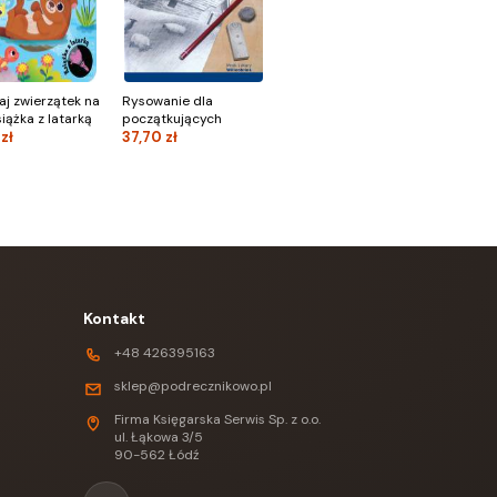
aj zwierzątek na
Rysowanie dla
siążka z latarką
początkujących
zł
37,70 zł
Kontakt
+48 426395163
sklep@podrecznikowo.pl
Firma Księgarska Serwis Sp. z o.o.
ul. Łąkowa 3/5
90-562 Łódź