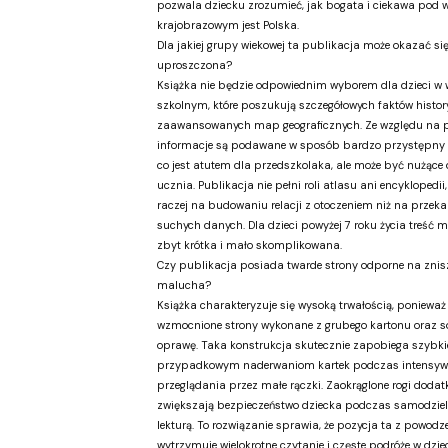
pozwala dziecku zrozumieć, jak bogata i ciekawa pod
krajobrazowym jest Polska.
Dla jakiej grupy wiekowej ta publikacja może okazać si
uproszczona?
Książka nie będzie odpowiednim wyborem dla dzieci w 
szkolnym, które poszukują szczegółowych faktów histor
zaawansowanych map geograficznych. Ze względu na prof
informacje są podawane w sposób bardzo przystępny i
co jest atutem dla przedszkolaka, ale może być nużące 
ucznia. Publikacja nie pełni roli atlasu ani encyklopedii
raczej na budowaniu relacji z otoczeniem niż na przek
suchych danych. Dla dzieci powyżej 7 roku życia treść 
zbyt krótka i mało skomplikowana.
Czy publikacja posiada twarde strony odporne na znis
malucha?
Książka charakteryzuje się wysoką trwałością, poniewa
wzmocnione strony wykonane z grubego kartonu oraz so
oprawę. Taka konstrukcja skutecznie zapobiega szybki
przypadkowym naderwaniom kartek podczas intensyw
przeglądania przez małe rączki. Zaokrąglone rogi doda
zwiększają bezpieczeństwo dziecka podczas samodziel
lekturą. To rozwiązanie sprawia, że pozycja ta z powod
wytrzymuje wielokrotne czytanie i częste podróże w dzi