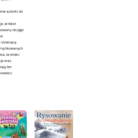
nie autorki do
, że tekst
osowany do jego
ia
 dziecięcą
omplikowanych
ia, że dzieci
je oraz
iają ten
powieści