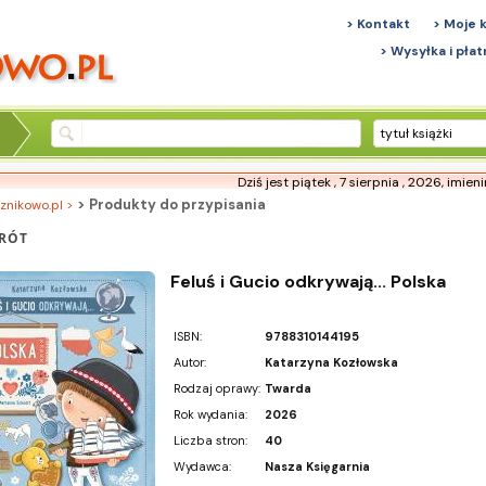
> Kontakt
> Moje 
> Wysyłka i płat
tytuł książki
Dziś jest piątek , 7 sierpnia , 2026,
imien
> Produkty do przypisania
znikowo.pl >
RÓT
Feluś i Gucio odkrywają... Polska
ISBN:
9788310144195
Autor:
Katarzyna Kozłowska
Rodzaj oprawy:
Twarda
Rok wydania:
2026
Liczba stron:
40
Wydawca:
Nasza Księgarnia