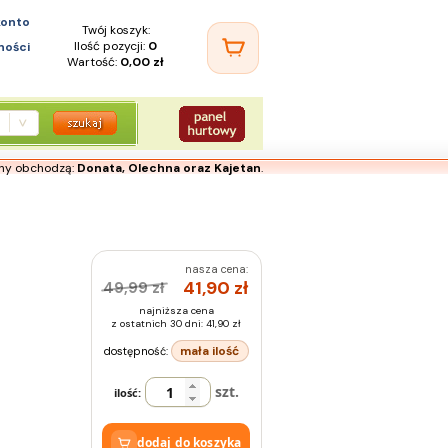
konto
Twój koszyk:
Ilość pozycji:
0
ności
Wartość:
0,00 zł
iny obchodzą:
Donata, Olechna oraz Kajetan
.
nasza cena:
41,90
zł
49,99 zł
najniższa cena
z ostatnich 30 dni: 41,90 zł
mała ilość
dostępność:
szt.
ilość:
dodaj do koszyka