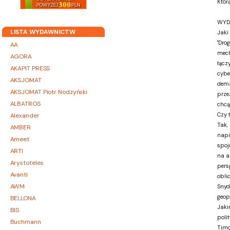
Któr
WYD
LISTA WYDAWNICTW
Jaki
"Dro
AA
mech
AGORA
łącz
AKAPIT PRESS
cybe
AKSJOMAT
dema
AKSJOMAT Piotr Nodzyński
prze
ALBATROS
chcą
Czy 
Alexander
Tak,
AMBER
napi
Ameet
spoj
ARTI
na a
Arystoteles
pers
Avanti
obli
AWM
Snyd
geopo
BELLONA
Jaki
BIS
poli
Buchmann
Timo