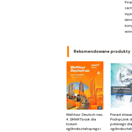
Ksią
Greg
zach
GRUPA IMAGE
wyja
GWO
demo
HARMONIA
komp
woln
Harperkids
Insignis
Jaguar
Rekomendowane produkty
JEDNOŚĆ
Kangur
karakter
KLUSZCZYŃSKI
KOS
Kram
KROPKA
KSIĄŻNICA
Księży Młyn
LANGENSCHEIDT
Welttour Deutsch neu
Ponad słowam
4. SMARTbook dla
Podręcznik d
LEKTORKLETT
liceum
polskiego dl
Literat
ogólnokształcącego i
ogólnokształ