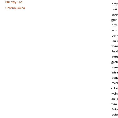
Bukowy Las
przy
Czarna Owca
unik
CZARNE
zroz
Czerwone i Czarne
gron
prze
Czwarta Strona
temu
Czytelnik
pełne
DEMART
Dla 
Dolnośląskie
wym
Draco
Publ
DRAGON
lekt
gęst
Edycja Świętego Pawła
wyma
EDYCJA ŚWIĘTEGO PAWŁA
inte
Egmont
podz
ESPRIT
mech
Express Publishing
odbi
FABRYKA SŁÓW
woln
FENIX
Jaki
tym 
Filia
Auto
FRONDA
auto
GALAKTYKA