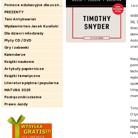
Pomoce edukacyjne dla uczniów
Licz
PREZENTY
WIER
Tani Antykwariat
SIĘ.
Wydawnictwo Jacek Kusiński
Wier
Dla dzieci i młodzieży
demo
Płyty CD / DVD
Auto
znal
Gry i zabawki
Kalendarze
Nacj
Książki naukowe
pomo
Artykuły papiernicze
tech
Książki tematyczne
wyda
Literatura piękna i popularna
społe
MATURA 2025
Unię
mome
Podręczniki szkolne
Prawo Jazdy
Timo
O ty
hist
olig
fałsz