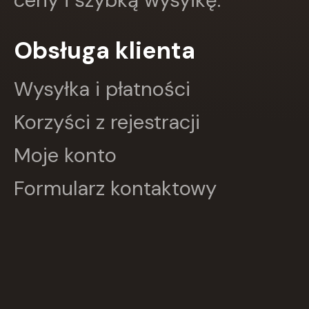
Oxford University Press
Papilon
Obsługa klienta
PASCAL
Pazdro
Pearson
Wysyłka i płatności
PODKOWA
Prószyński Media
Korzyści z rejestracji
PUBLICAT
PURANA
Moje konto
PWN
PZWL
Formularz kontaktowy
REA
Rebis
RM
SBM
SIEDMIORÓG
Sine Qua Non
Skarpa Warszawska
Skrzat