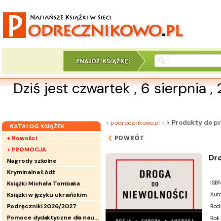
Dziś jest czwartek , 6 sierpnia ,
> Produkty do pr
> podrecznikowo.pl >
KATALOG KSIĄŻEK
POWRÓT
+ Nowości
> PROMOCJA
Dro
Nagrody szkolne
Kryminalna Łódź
ISBN
Książki Michała Tombaka
Książki w języku ukraińskim
Auto
Podręczniki 2026/2027
Rod
Pomoce dydaktyczne dla nauczycieli
Rok