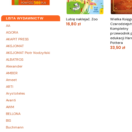
LISTA WYDAWNICTW
Lubię naklejać. Zoo
Wielka Księga
16,80 zł
Czarodziejst
AA
Kompletny
AGORA
przewodnik 
edukacji Har
AKAPIT PRESS
Pottera
AKSJOMAT
33,50 zł
AKSJOMAT Piotr Nodzyński
ALBATROS
Alexander
AMBER
Ameet
ARTI
Arystoteles
Avanti
AWM
BELLONA
BIS
Buchmann