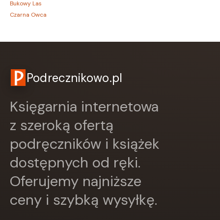
Bukowy Las
Czarna Owca
CZARNE
Czerwone i Czarne
Czwarta Strona
Czytelnik
DEMART
Podrecznikowo.pl
Dolnośląskie
Draco
Księgarnia internetowa
DRAGON
Edycja Świętego Pawła
z szeroką ofertą
EDYCJA ŚWIĘTEGO PAWŁA
podręczników i książek
Egmont
ESPRIT
dostępnych od ręki.
Express Publishing
FABRYKA SŁÓW
Oferujemy najniższe
FENIX
ceny i szybką wysyłkę.
Filia
FRONDA
GALAKTYKA