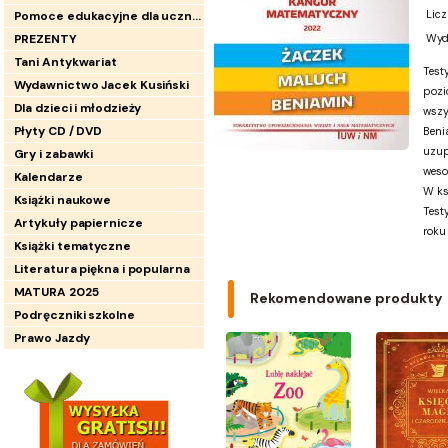
Licz
Pomoce edukacyjne dla uczniów
PREZENTY
Wyd
Tani Antykwariat
Test
Wydawnictwo Jacek Kusiński
pozi
Dla dzieci i młodzieży
wszy
Płyty CD / DVD
Beni
uzup
Gry i zabawki
weso
Kalendarze
W ks
Książki naukowe
Test
Artykuły papiernicze
roku
Książki tematyczne
Literatura piękna i popularna
MATURA 2025
Rekomendowane produkty
Podręczniki szkolne
Prawo Jazdy