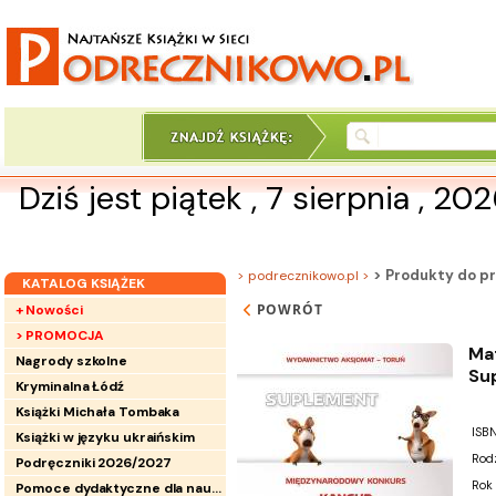
Dziś jest piątek , 7 sierpnia , 20
> Produkty do pr
> podrecznikowo.pl >
KATALOG KSIĄŻEK
POWRÓT
+ Nowości
> PROMOCJA
Ma
Nagrody szkolne
Su
Kryminalna Łódź
Książki Michała Tombaka
ISBN
Książki w języku ukraińskim
Rod
Podręczniki 2026/2027
Rok
Pomoce dydaktyczne dla nauczycieli