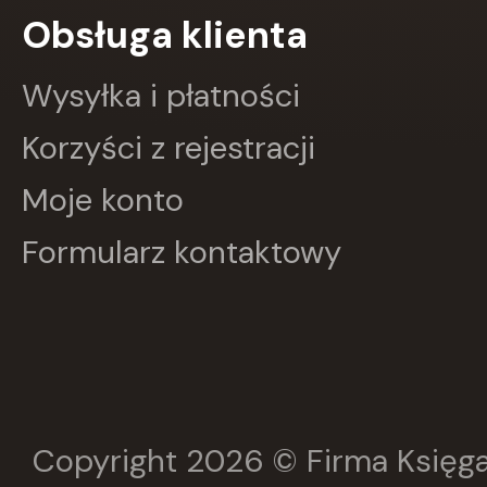
Obsługa klienta
Greg
GRUPA IMAGE
GWO
Wysyłka i płatności
HARMONIA
Harperkids
Korzyści z rejestracji
Insignis
Jaguar
Moje konto
JEDNOŚĆ
Kangur
Formularz kontaktowy
karakter
KLUSZCZYŃSKI
KOS
Kram
KROPKA
KSIĄŻNICA
Księży Młyn
LANGENSCHEIDT
LEKTORKLETT
Copyright 2026 © Firma Księga
Literat