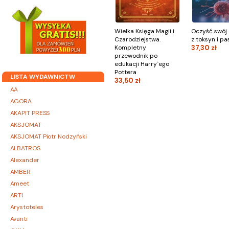
Wielka Księga Magii i
Oczyść swój
Czarodziejstwa.
z toksyn i p
Kompletny
37,30 zł
przewodnik po
edukacji Harry`ego
Pottera
LISTA WYDAWNICTW
33,50 zł
AA
AGORA
AKAPIT PRESS
AKSJOMAT
AKSJOMAT Piotr Nodzyński
ALBATROS
Alexander
AMBER
Ameet
ARTI
Arystoteles
Avanti