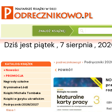
Dziś jest piątek , 7 sierpnia , 20
Podręczniki 202
> podrecznikowo.pl >
KATALOG KSIĄŻEK
POWRÓT
+ Nowości
> PROMOCJA
NOW
Nagrody szkolne
pr
Kryminalna Łódź
ro
Książki Michała Tombaka
Książki w języku ukraińskim
ISBN
Podręczniki 2026/2027
Rod
Klasa 1