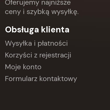
Oferujemy najniższe
FENIX
ceny i szybką wysyłkę.
Filia
FRONDA
GALAKTYKA
Obsługa klienta
Greg
GRUPA IMAGE
GWO
Wysyłka i płatności
HARMONIA
Harperkids
Korzyści z rejestracji
Insignis
Jaguar
Moje konto
JEDNOŚĆ
Kangur
Formularz kontaktowy
karakter
KLUSZCZYŃSKI
KOS
Kram
KROPKA
KSIĄŻNICA