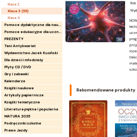
Rok
Klasa 2
Wyd
Klasa 3 (
55
)
Klasa 4
NOWA
Pomoce dydaktyczne dla nauczycieli
tech
Pomoce edukacyjne dla uczniów
uczn
PREZENTY
prog
przy
Tani Antykwariat
rozwi
Wydawnictwo Jacek Kusiński
treś
Dla dzieci i młodzieży
mate
Płyty CD / DVD
szko
Gry i zabawki
Kalendarze
Książki naukowe
Rekomendowane produkty
Artykuły papiernicze
Książki tematyczne
Literatura piękna i popularna
MATURA 2025
Podręczniki szkolne
Prawo Jazdy