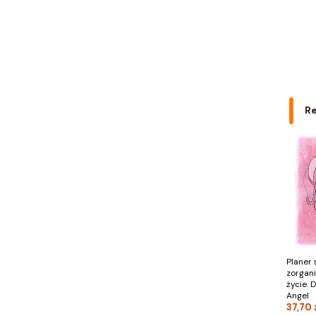
ŚWIAT KSIĄŻKI
Święty Wojciech wydawnictwo
Trefl
Vital
W.A.B.
WAM
R
Wielka Litera
WILGA
WIR
WSiP
Wydawnictwo Diecezjalne
Wydawnictwo Edukacyjne
Wydawnictwo Hamal
Wydawnictwo Jacek Kusiński
Wydawnictwo Literackie
Wydawnictwo Olesiejuk
Planer 
Wydawnictwo Prószyński i S-Ka
zorgan
życie. D
Wydawnictwo Szkolne PWN
Angel
ZIELONA SOWA
37,70 