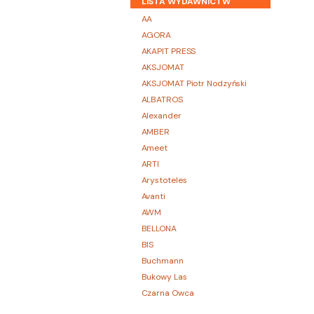
LISTA WYDAWNICTW
AA
AGORA
AKAPIT PRESS
AKSJOMAT
AKSJOMAT Piotr Nodzyński
ALBATROS
Alexander
AMBER
Ameet
ARTI
Arystoteles
Avanti
AWM
BELLONA
BIS
Buchmann
Bukowy Las
Czarna Owca
CZARNE