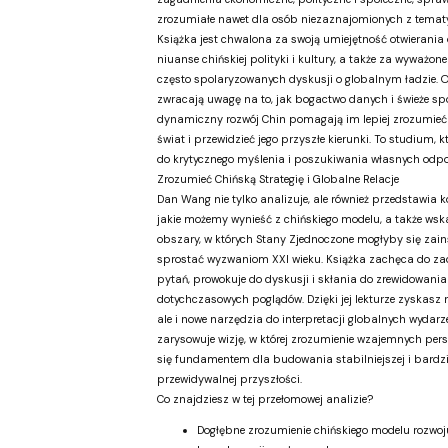
zrozumiałe nawet dla osób niezaznajomionych z tematy
Książka jest chwalona za swoją umiejętność otwierania
niuanse chińskiej polityki i kultury, a także za wyważon
często spolaryzowanych dyskusji o globalnym ładzie. 
zwracają uwagę na to, jak bogactwo danych i świeże spo
dynamiczny rozwój Chin pomagają im lepiej zrozumieć
świat i przewidzieć jego przyszłe kierunki. To studium, kt
do krytycznego myślenia i poszukiwania własnych odpo
Zrozumieć Chińską Strategię i Globalne Relacje
Dan Wang nie tylko analizuje, ale również przedstawia ko
jakie możemy wynieść z chińskiego modelu, a także wsk
obszary, w których Stany Zjednoczone mogłyby się zain
sprostać wyzwaniom XXI wieku. Książka zachęca do z
pytań, prowokuje do dyskusji i skłania do zrewidowania
dotychczasowych poglądów. Dzięki jej lekturze zyskasz n
ale i nowe narzędzia do interpretacji globalnych wydarze
zarysowuje wizję, w której zrozumienie wzajemnych pers
się fundamentem dla budowania stabilniejszej i bardzi
przewidywalnej przyszłości.
Co znajdziesz w tej przełomowej analizie?
Dogłębne zrozumienie chińskiego modelu rozwoju