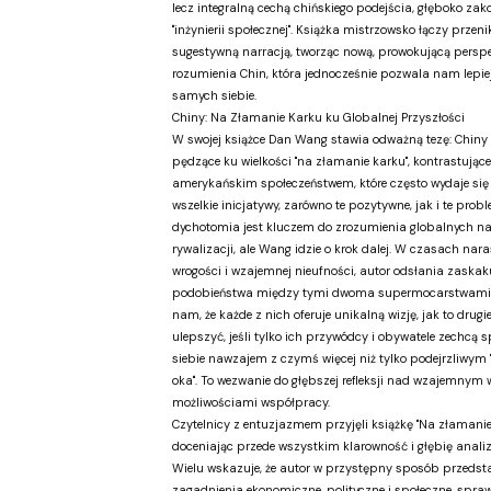
lecz integralną cechą chińskiego podejścia, głęboko zak
"inżynierii społecznej". Książka mistrzowsko łączy przeni
sugestywną narracją, tworząc nową, prowokującą persp
rozumienia Chin, która jednocześnie pozwala nam lepie
samych siebie.
Chiny: Na Złamanie Karku ku Globalnej Przyszłości
W swojej książce Dan Wang stawia odważną tezę: Chiny
pędzące ku wielkości "na złamanie karku", kontrastujące
amerykańskim społeczeństwem, które często wydaje s
wszelkie inicjatywy, zarówno te pozytywne, jak i te prob
dychotomia jest kluczem do zrozumienia globalnych na
rywalizacji, ale Wang idzie o krok dalej. W czasach nara
wrogości i wzajemnej nieufności, autor odsłania zaskak
podobieństwa między tymi dwoma supermocarstwami
nam, że każde z nich oferuje unikalną wizję, jak to drug
ulepszyć, jeśli tylko ich przywódcy i obywatele zechcą s
siebie nawzajem z czymś więcej niż tylko podejrzliwym 
oka". To wezwanie do głębszej refleksji nad wzajemnym
możliwościami współpracy.
Czytelnicy z entuzjazmem przyjęli książkę "Na złamanie
doceniając przede wszystkim klarowność i głębię anal
Wielu wskazuje, że autor w przystępny sposób przedst
zagadnienia ekonomiczne, polityczne i społeczne, sprawi