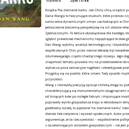
Wydawca:
Zysk i S-ka
Książka "Na złamanie karku. Jak Chiny chcą urządzić pr
Dana Wanga to fascynujące studium, które przenosi cz
samo serce dynamicznych zmian zachodzących w China
jednocześnie bezcenną perspektywę na ich złożone rela
Zjednoczonymi. To lektura obowiązkowa dla każdego, kt
zgłębić prawdziwe mechanizmy napędzające te dwie glo
Dan Wang, wybitny analityk technologiczny i błyskotli
współczesnych Chin, przez niemal dekadę był świadkie
zdumiewającego, często chaotycznego rozwoju. Jego do
znajomość tematu pozwala mu na przedstawienie obra
wykracza poza sensacyjne nagłówki i stereotypowe post
Przygotuj się na podróż, która zmieni Twój sposób myśl
przyszłości.
Wang z niezwykłą precyzją opisuje chińską drogę ku pot
charakteryzującą się monumentalnymi osiągnięciami i
od lśniących kolei po rozległe fabryki i imponujące mosty
poprawiły wyniki gospodarcze kraju w rekordowym temp
gwałtowny rozwój, to pędzenie "na złamanie karku", nies
również fale cierpienia i wyzwań społecznych. Autor prz
argumentuje, że ta rzeczywistość - współistnienie polity
z oszałamiającym wzrostem gospodarczym - nie jest 