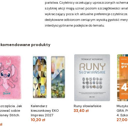
państwa. Czytelnicy oczekujący uproszczonych schema
szybkiej akcji mogą uznać poziom szczegółowości anal
wykraczający poza ich aktualne preferencje czytelnicze. 
dedykowane odbiorcom ceniącym wysoką gęstość meryt
interdyscyplinarne podejście do tematu.
ekomendowane produkty
szczęścia. Jak
Kalendarz
Runy słowiańskie
Muzyk
izować sobie
kieszonkowy EKO
33,40 zł
GRA. P
isney Stitch.
Impress 2027
4. Szk
10,20 zł
27,00 
zł