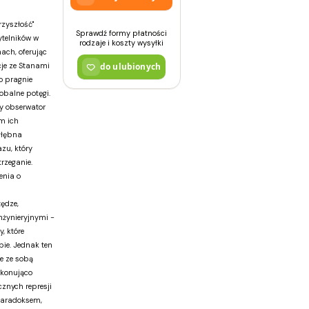
zyszłość"
Sprawdź formy płatności
ytelników w
rodzaje i koszty wysyłki
ch, oferując
cje ze Stanami
do ulubionych
o pragnie
balne potęgi.
wy obserwator
m ich
głębna
zu, który
rzeganie.
enia o
ędze,
nżynieryjnymi -
, które
ie. Jednak ten
ie ze sobą
ekonująco
cznych represji
paradoksem,