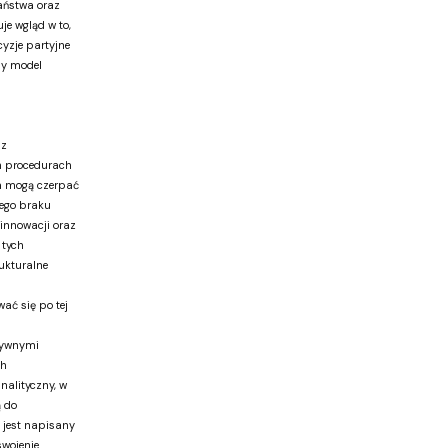
państwa oraz
je wgląd w to,
cyzje partyjne
ny model
 z
 procedurach
a mogą czerpać
nego braku
innowacji oraz
 tych
ukturalne
ać się po tej
tywnymi
ch
nalityczny, w
ą do
 jest napisany
wojenie