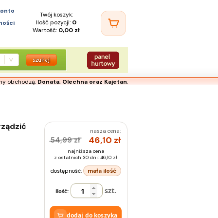
konto
Twój koszyk:
Ilość pozycji:
0
ności
Wartość:
0,00 zł
iny obchodzą:
Donata, Olechna oraz Kajetan
.
rządzić
nasza cena:
46,10
zł
54,99 zł
najniższa cena
z ostatnich 30 dni: 46,10 zł
mała ilość
dostępność:
szt.
ilość:
dodaj do koszyka