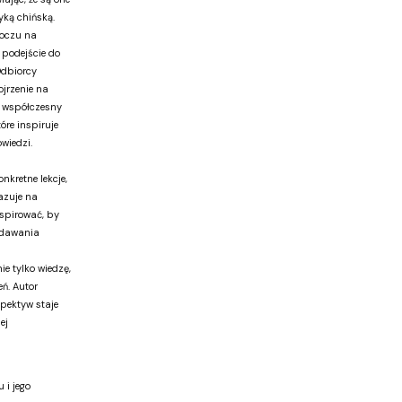
ką chińską.
 oczu na
e podejście do
Odbiorcy
jrzenie na
 współczesny
óre inspiruje
wiedzi.
nkretne lekcje,
azuje na
spirować, by
adawania
ie tylko wiedzę,
ń. Autor
pektyw staje
ej
 i jego