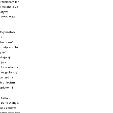
orzenioną w ich
kliwe analizy z
ektywę
j zrozumieć
 to państwo
 z
ię hamować
lematyczne. Ta
pięć i
stającej
ujące
. Uświadamia
ie mogłoby się
pojrzeć na
"łypnięciem
 wpływem i
 karku",
iz Dana Wanga.
awia złożone
ając, że są one