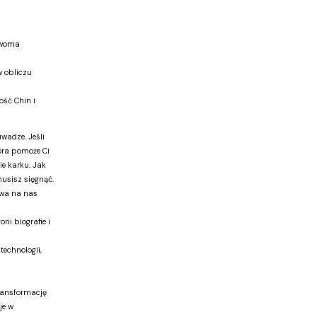
dwoma
 obliczu
ość Chin i
wadze. Jeśli
tóra pomoże Ci
e karku. Jak
musisz sięgnąć.
ływa na nas
ii biografie i
technologii,
ransformację
je w