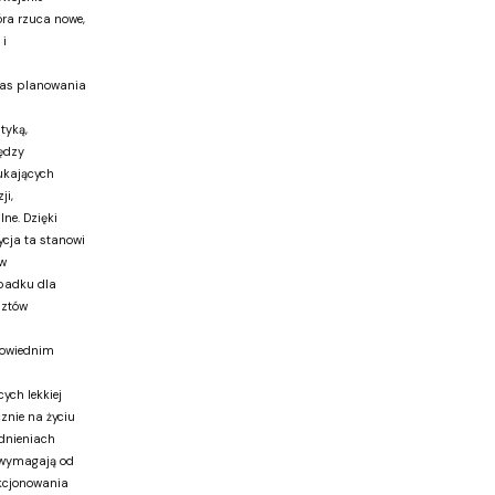
óra rzuca nowe,
 i
zas planowania
tyką,
ędzy
ukających
ji,
ne. Dzięki
ycja ta stanowi
w
padku dla
sztów
powiednim
ych lekkiej
znie na życiu
dnieniach
 wymagają od
nkcjonowania