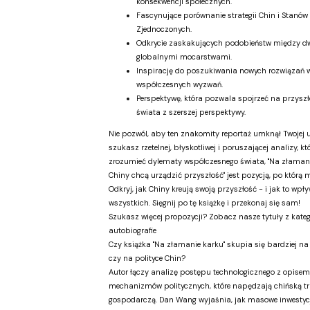
konsekwencji społecznych.
Fascynujące porównanie strategii Chin i Stanów
Zjednoczonych.
Odkrycie zaskakujących podobieństw między 
globalnymi mocarstwami.
Inspirację do poszukiwania nowych rozwiązań w
współczesnych wyzwań.
Perspektywę, która pozwala spojrzeć na przyszł
świata z szerszej perspektywy.
Nie pozwól, aby ten znakomity reportaż umknął Twojej u
szukasz rzetelnej, błyskotliwej i poruszającej analizy, k
zrozumieć dylematy współczesnego świata, "Na złamani
Chiny chcą urządzić przyszłość" jest pozycją, po którą 
Odkryj, jak Chiny kreują swoją przyszłość - i jak to wp
wszystkich. Sięgnij po tę książkę i przekonaj się sam!
Szukasz więcej propozycji? Zobacz nasze tytuły z kategor
autobiografie
Czy książka "Na złamanie karku" skupia się bardziej na 
czy na polityce Chin?
Autor łączy analizę postępu technologicznego z opisem
mechanizmów politycznych, które napędzają chińską t
gospodarczą. Dan Wang wyjaśnia, jak masowe inwestyc