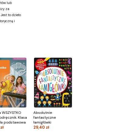
tów lub
izy za
Jest to dzieło
oryczną i
a WSZYSTKO
Absolutnie
odręcznik. Klasa
fantastyczne
oła podstawowa
łamigłówki
zł
29,40 zł