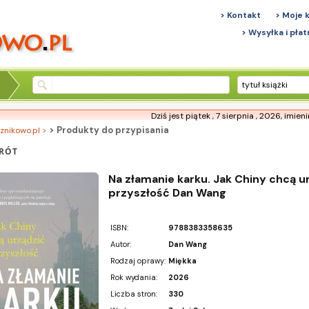
> Kontakt
> Moje 
> Wysyłka i płat
tytuł książki
Dziś jest piątek , 7 sierpnia , 2026,
imien
> Produkty do przypisania
znikowo.pl >
RÓT
Na złamanie karku. Jak Chiny chcą u
przyszłość Dan Wang
ISBN:
9788383358635
Autor:
Dan Wang
Rodzaj oprawy:
Miękka
Rok wydania:
2026
Liczba stron:
330