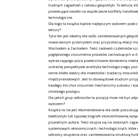
trudnych zagadnień z zakresu geopolityki. To lektura, kt
prowokujące światło na współczesne konflikty handlowe
technologiczne.
Dla kogo ta książka będzie najlepszym wyborem podc
lektury?
Tytuł ten jest idealny dla osób zainteresowanych geopoli
nowoczesnym przemysłem oraz przyszłością relacji mi
Wschodem a Zachodem. Treść zadowoli czytelników sz
pogłębionego zrozumienia procesów zachodzących w Az
wykraczającego poza powierzchowne doniesienia medial
unikalnej perspektywie analityka technologicznego, poz
cenne źródło wiedzy dla inwestorów i badaczy stosunkó
międzynarodowych. Jest to obowiązkowe studium przy
każdego, kto chce zrozumieć mechanizmy sukcesu i ko
chińskiego postępu.
Dla jakich grup odbiorców ta pozycja może nie być od
wyborem?
Książka ta nie jest rekomendowana dla osób poszukując
beletrystyki lub typowej biografii skoncentrowanej wyłąc
prywatnym autora. Treść skupia się na złożonych zaga
systemowych, ekonomicznych i technologicznych, które
odbiorcy skupienia oraz zainteresowania strukturą fu