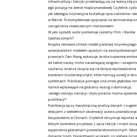
infrastrukturę i fabryki przekładają się na realną siłę 
jego pozycję na arenie międzynarodowej. Czytelnik zysku
jak ideologia inżynieryjna kształtuje życie codzienne i de
w Pekinie. To kompleksowe spojrzenie na technokratycz
zarządzania nowoczesnym mocarstwem.
W jaki sposób autor porównuje systemy Chin i Stanów
Zjednoczonych?
Książka zestawia chiński model państwa inżynieryjnego
amerykańskim modelem opartym na skomplikowanych
prawnych. Dan Wang wykazuje, że oba supermocarstw
od siebie naukę, mimo narastającej wrogości i wzajem
zaufania. Analiza skupia się na tempie wprowadzania 
barierach biurokratycznych, które hamują rozwój w obu
systemach. Publikacja pomaga zrozumieć głębokie, str
różnice wpływające na globalny wyścig o dominację.
Jakiego rodzaju narracji i stylu pisania można spodziew
publikacji?
Publikacja łączy merytoryczną analizę danych z suges
relacjami z wieloletnich obserwacji autora prowadzony
bezpośrednio w Chinach. Czytelnik otrzymuje reportaż a
którym konkretne przykłady z życia fabryk i miast służ
wyjaśnienia globalnych procesów ekonomicznych. Tekst
dynamicznym, błyskotliwym językiem, co ułatwia przys