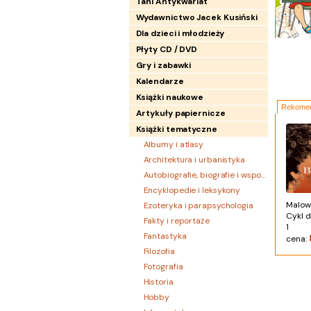
Tani Antykwariat
Wydawnictwo Jacek Kusiński
Dla dzieci i młodzieży
Płyty CD / DVD
Gry i zabawki
Kalendarze
Książki naukowe
Rekomen
Artykuły papiernicze
Książki tematyczne
Albumy i atlasy
Architektura i urbanistyka
Autobiografie, biografie i wspomnienia
Encyklopedie i leksykony
Malow
Ezoteryka i parapsychologia
Cykl 
Fakty i reportaże
1
Fantastyka
cena:
Filozofia
Fotografia
Historia
Hobby