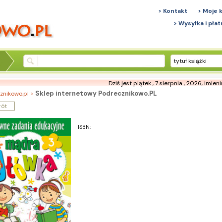
> Kontakt
> Moje 
> Wysyłka i płat
tytuł książki
Dziś jest piątek , 7 sierpnia , 2026,
imien
Sklep internetowy Podrecznikowo.PL
znikowo.pl >
rót
ISBN: