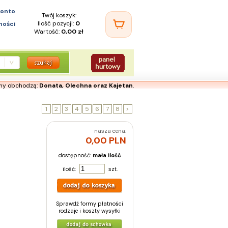
konto
Twój koszyk:
Ilość pozycji:
0
ności
Wartość:
0,00 zł
iny obchodzą:
Donata, Olechna oraz Kajetan
.
1
2
3
4
5
6
7
8
>
nasza cena:
0,00 PLN
dostępność:
mała ilość
ilość:
szt.
Sprawdź formy płatności
rodzaje i koszty wysyłki