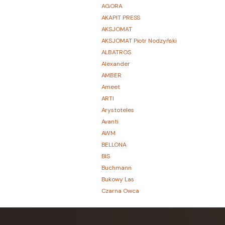
AGORA
AKAPIT PRESS
AKSJOMAT
AKSJOMAT Piotr Nodzyński
ALBATROS
Alexander
AMBER
Ameet
ARTI
Arystoteles
Avanti
AWM
BELLONA
BIS
Buchmann
Bukowy Las
Czarna Owca
CZARNE
Czerwone i Czarne