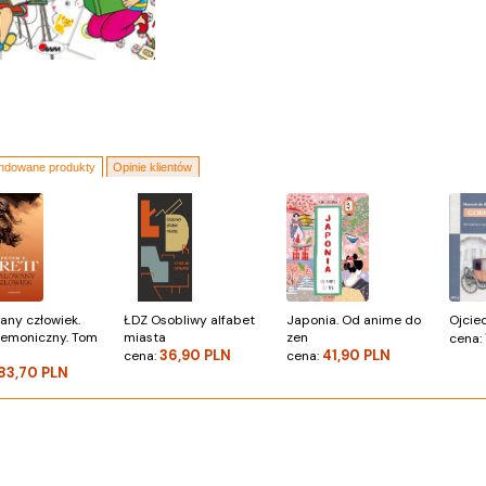
dowane produkty
Opinie klientów
any człowiek.
ŁDZ Osobliwy alfabet
Japonia. Od anime do
Ojcie
demoniczny. Tom
miasta
zen
cena:
36,90 PLN
41,90 PLN
cena:
cena:
83,70 PLN