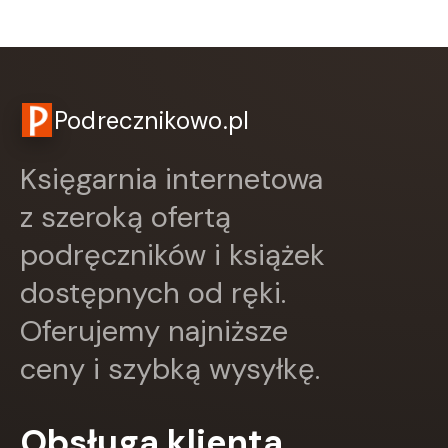
CZARNE
Czwarta Strona
Czytelnik
DEMART
Dolnośląskie
Podrecznikowo.pl
Draco
DRAGON
Księgarnia internetowa
EDYCJA ŚWIĘTEGO PAWŁA
Edycja Świętego Pawła
z szeroką ofertą
Egmont
podręczników i książek
ESPRIT
Express Publishing
dostępnych od ręki.
FABRYKA SŁÓW
FENIX
Oferujemy najniższe
Filia
ceny i szybką wysyłkę.
FRONDA
GALAKTYKA
Greg
Obsługa klienta
GRUPA IMAGE