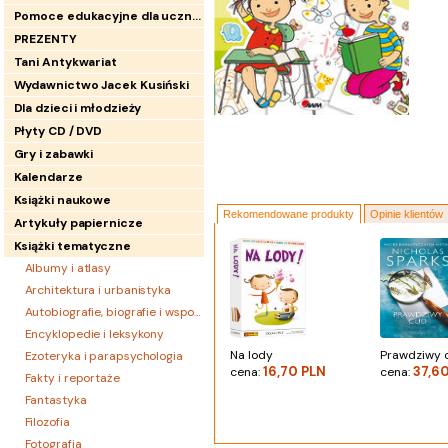
Pomoce edukacyjne dla uczniów
PREZENTY
Tani Antykwariat
Wydawnictwo Jacek Kusiński
Dla dzieci i młodzieży
Płyty CD / DVD
Gry i zabawki
Kalendarze
Książki naukowe
Rekomendowane produkty
Opinie klientów
Artykuły papiernicze
Książki tematyczne
Albumy i atlasy
Architektura i urbanistyka
Autobiografie, biografie i wspomnienia
Encyklopedie i leksykony
Na lody
Prawdziwy 
Ezoteryka i parapsychologia
16,70 PLN
37,6
cena:
cena:
Fakty i reportaże
Fantastyka
Filozofia
Fotografia