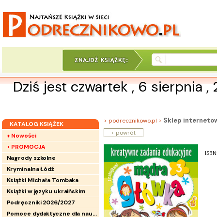
Dziś jest czwartek , 6 sierpnia ,
Sklep interneto
> podrecznikowo.pl >
KATALOG KSIĄŻEK
< powrót
+ Nowości
> PROMOCJA
ISBN
Nagrody szkolne
Kryminalna Łódź
Książki Michała Tombaka
Książki w języku ukraińskim
Podręczniki 2026/2027
Pomoce dydaktyczne dla nauczycieli