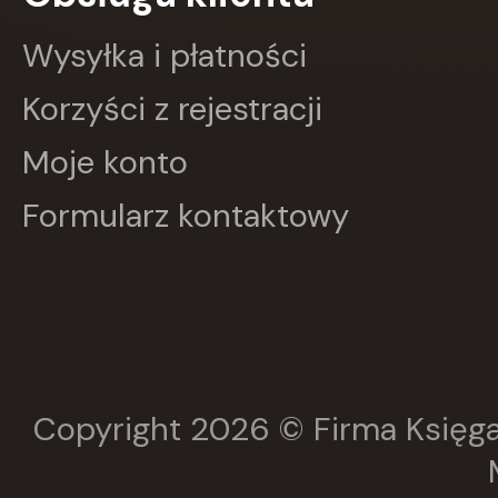
GWO
HARMONIA
Wysyłka i płatności
Harperkids
Insignis
Korzyści z rejestracji
Jaguar
JEDNOŚĆ
Moje konto
Kangur
karakter
Formularz kontaktowy
KLUSZCZYŃSKI
KOS
Kram
KROPKA
KSIĄŻNICA
Księży Młyn
LANGENSCHEIDT
LEKTORKLETT
Literat
Copyright 2026 © Firma Księga
LITERATURA
LIWONA
Love Books