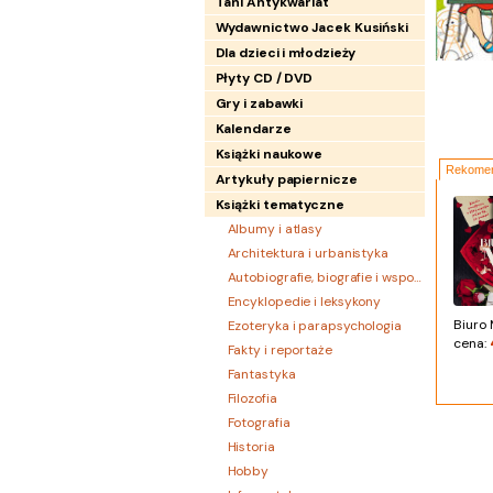
Tani Antykwariat
Wydawnictwo Jacek Kusiński
Dla dzieci i młodzieży
Płyty CD / DVD
Gry i zabawki
Kalendarze
Książki naukowe
Rekomen
Artykuły papiernicze
Książki tematyczne
Albumy i atlasy
Architektura i urbanistyka
Autobiografie, biografie i wspomnienia
Encyklopedie i leksykony
Biuro 
Ezoteryka i parapsychologia
cena:
Fakty i reportaże
Fantastyka
Filozofia
Fotografia
Historia
Hobby