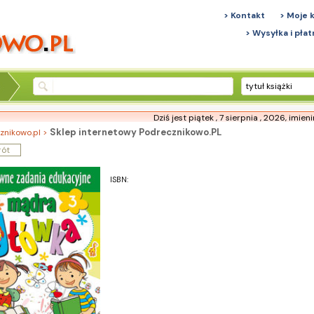
> Kontakt
> Moje 
> Wysyłka i płat
tytuł książki
Dziś jest piątek , 7 sierpnia , 2026,
imien
Sklep internetowy Podrecznikowo.PL
znikowo.pl >
rót
ISBN: