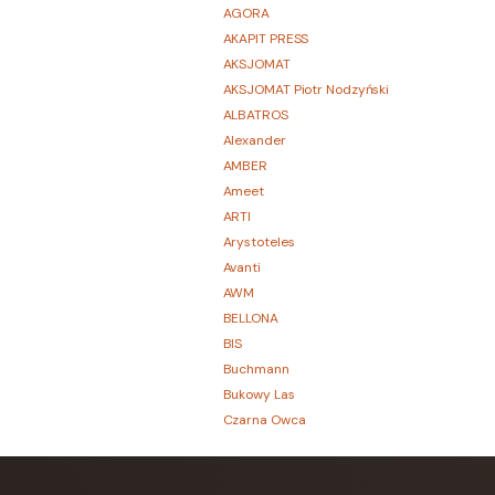
AGORA
AKAPIT PRESS
AKSJOMAT
AKSJOMAT Piotr Nodzyński
ALBATROS
Alexander
AMBER
Ameet
ARTI
Arystoteles
Avanti
AWM
BELLONA
BIS
Buchmann
Bukowy Las
Czarna Owca
CZARNE
Czerwone i Czarne