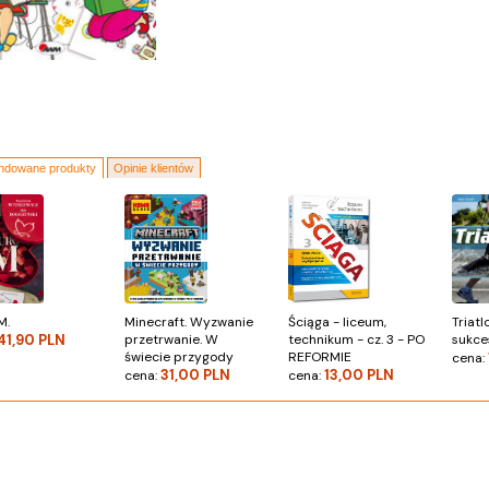
dowane produkty
Opinie klientów
M.
Minecraft. Wyzwanie
Ściąga - liceum,
Triatl
41,90 PLN
przetrwanie. W
technikum - cz. 3 - PO
sukc
świecie przygody
REFORMIE
cena:
31,00 PLN
13,00 PLN
cena:
cena: