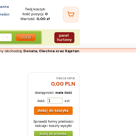
konto
Twój koszyk:
Ilość pozycji:
0
ności
Wartość:
0,00 zł
iny obchodzą:
Donata, Olechna oraz Kajetan
.
nasza cena:
0,00 PLN
dostępność:
mała ilość
ilość:
szt.
Sprawdź formy płatności
rodzaje i koszty wysyłki