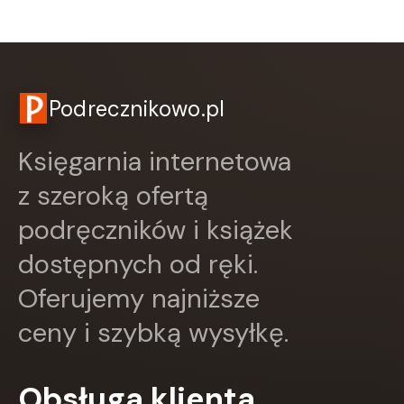
CZARNE
Czerwone i Czarne
Czwarta Strona
Czytelnik
DEMART
Podrecznikowo.pl
Dolnośląskie
Draco
Księgarnia internetowa
DRAGON
EDYCJA ŚWIĘTEGO PAWŁA
z szeroką ofertą
Edycja Świętego Pawła
podręczników i książek
Egmont
ESPRIT
dostępnych od ręki.
Express Publishing
FABRYKA SŁÓW
Oferujemy najniższe
FENIX
ceny i szybką wysyłkę.
Filia
FRONDA
GALAKTYKA
Obsługa klienta
Greg