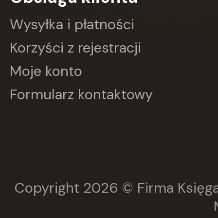
GRUPA IMAGE
GWO
Wysyłka i płatności
HARMONIA
Harperkids
Korzyści z rejestracji
Insignis
Jaguar
Moje konto
JEDNOŚĆ
Kangur
Formularz kontaktowy
karakter
KLUSZCZYŃSKI
KOS
Kram
KROPKA
KSIĄŻNICA
Księży Młyn
LANGENSCHEIDT
LEKTORKLETT
Copyright 2026 © Firma Księga
Literat
LITERATURA
LIWONA