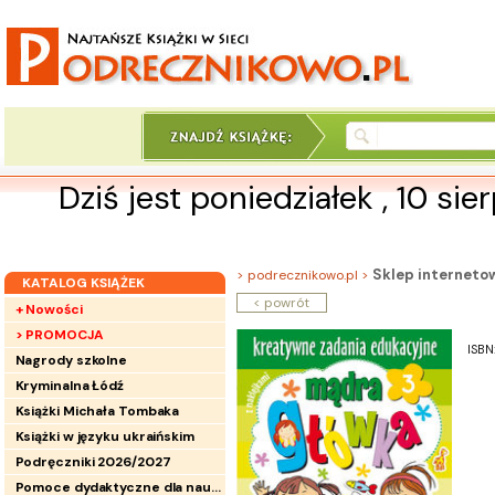
Dziś jest poniedziałek , 10 sie
Sklep interneto
> podrecznikowo.pl >
KATALOG KSIĄŻEK
< powrót
+ Nowości
> PROMOCJA
ISBN
Nagrody szkolne
Kryminalna Łódź
Książki Michała Tombaka
Książki w języku ukraińskim
Podręczniki 2026/2027
Pomoce dydaktyczne dla nauczycieli