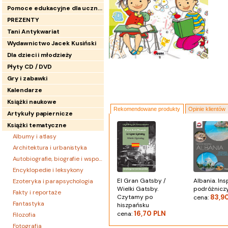
Pomoce edukacyjne dla uczniów
PREZENTY
Tani Antykwariat
Wydawnictwo Jacek Kusiński
Dla dzieci i młodzieży
Płyty CD / DVD
Gry i zabawki
Kalendarze
Książki naukowe
Rekomendowane produkty
Opinie klientów
Artykuły papiernicze
Książki tematyczne
Albumy i atlasy
Architektura i urbanistyka
Autobiografie, biografie i wspomnienia
Encyklopedie i leksykony
El Gran Gatsby /
Albania. Ins
Ezoteryka i parapsychologia
Wielki Gatsby.
podróżnicz
Fakty i reportaże
Czytamy po
83,9
cena:
Fantastyka
hiszpańsku
16,70 PLN
cena:
Filozofia
Fotografia