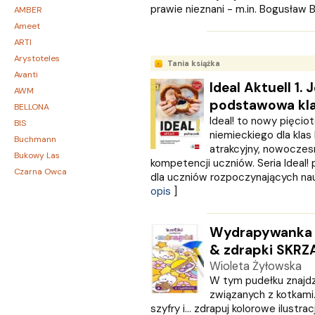
prawie nieznani - m.in. Bogusław Ba
AMBER
Ameet
ARTI
Arystoteles
Tania książka
Avanti
Ideal Aktuell 1.
AWM
podstawowa kla
BELLONA
Ideal! to nowy pięcio
BIS
niemieckiego dla klas
Buchmann
atrakcyjny, nowoczesn
Bukowy Las
kompetencji uczniów. Seria Ideal
Czarna Owca
dla uczniów rozpoczynających nauk
CZARNE
opis
]
Czwarta Strona
Czytelnik
Wydrapywanka 8
DEMART
& zdrapki SKRZ
Dolnośląskie
Wioleta Żyłowska
Draco
W tym pudełku znajdz
DRAGON
związanych z kotkami.
Edycja Świętego Pawła
szyfry i… zdrapuj kolorowe ilustra