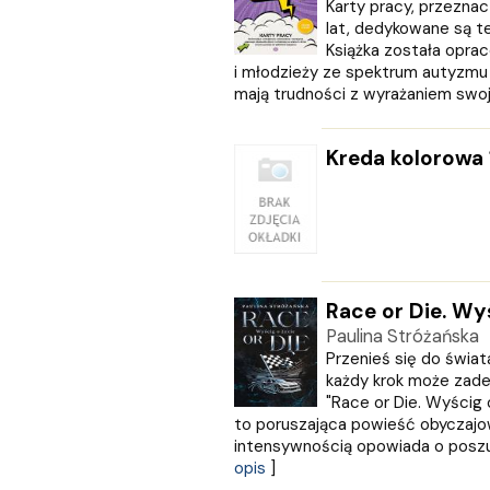
Karty pracy, przezna
KOS
lat, dedykowane są t
Kram
Książka została oprac
KROPKA
i młodzieży ze spektrum autyzmu 
KSIĄŻNICA
mają trudności z wyrażaniem swoje
Księży Młyn
LANGENSCHEIDT
Kreda kolorowa 
LEKTORKLETT
Literat
LITERATURA
LIWONA
Love Books
Luna
Race or Die. Wy
MACMILLAN
Paulina Stróżańska
MAG
Przenieś się do świata
Marginesy
każdy krok może zade
Martel
"Race or Die. Wyścig o
MEDIA RODZINA
to poruszająca powieść obyczajow
Media Service Zawada
intensywnością opowiada o poszuki
opis
]
MULTICO