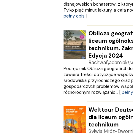
WIR
disnejowskich bohaterów, z którym
WSiP
Tylko pięć minut lektury, a cała no
Wydawnictwo Diecezjalne
pełny opis
]
Wydawnictwo Edukacyjne
Wydawnictwo Hamal
Oblicza geografi
Wydawnictwo Jacek Kusiński
liceum ogólnoks
Wydawnictwo Literackie
technikum. Zakr
Wydawnictwo Olesiejuk
Edycja 2024
Wydawnictwo Prószyński i S-Ka
Rachwał\adamiak\św
Wydawnictwo Szkolne PWN
Podręcznik Oblicza geografii 4 d
ZIELONA SOWA
zawiera treści dotyczące współz
Znak
środowiska przyrodniczego oraz p
Zona Zero
gospodarczych problemów współc
Zysk i S-ka
różnorodnym rozwiązanio... [
pełny
Żak
Welttour Deuts
dla liceum ogól
technikum
Sylwia Mróz-Dworn