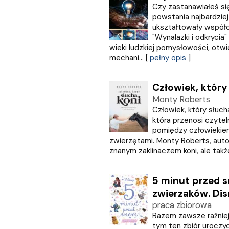
Czy zastanawiałeś się
REA
powstania najbardziej
Rebis
ukształtowały współc
RM
"Wynalazki i odkrycia
SBM
wieki ludzkiej pomysłowości, otwi
SIEDMIORÓG
mechani... [
pełny opis
]
Sine Qua Non
Skarpa Warszawska
Człowiek, który
Skrzat
Monty Roberts
Sonia Draga
Człowiek, który słuch
STENTOR
która przenosi czytel
Studio Astropsychologii
pomiędzy człowiekie
ŚWIAT KSIĄŻKI
zwierzętami. Monty Roberts, autor t
Święty Wojciech wydawnictwo
znanym zaklinaczem koni, ale także 
Trefl
Vital
5 minut przed 
W.A.B.
zwierzaków. Di
WAM
praca zbiorowa
Wielka Litera
Razem zawsze raźniej i
WILGA
tym ten zbiór uroczy