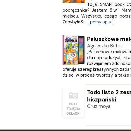
To ja. SMARTbook. C
podręcznika? Jestem 5 w 1. M
miejscu. Wszystko, czego potrz
Żebybyła&... [
pełny opis
]
Paluszkowe mal
Agnieszka Bator
„Paluszkowe malowank
dla najmłodszych, któ
rozwijaniem zdolnośc
oferuje szereg kreatywnych zadań
dzieci w proces twórczy, a także r
Todo listo 2 zes
hiszpański
Cruz moya