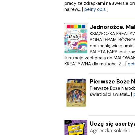
EDYCJA ŚWIĘTEGO PAWŁA
pracy ze zdrapkami na awersie or
Egmont
na rew... [
pełny opis
]
ESPRIT
Express Publishing
Jednorożce. Mal
FABRYKA SŁÓW
KSIĄŻECZKA KREATY
FENIX
BOHATERAMI.RÓŻNOR
Filia
doskonalą wiele umie
FRONDA
PALETA FARB jest za
GALAKTYKA
ilustracje zachęcają do MALOWANI
Greg
KREATYWNA dla malucha. Z... [
peł
GRUPA IMAGE
GWO
Pierwsze Boże 
HARMONIA
Pierwsze Boże Narodz
Harperkids
światłości świata!... [
Insignis
Jaguar
JEDNOŚĆ
Kangur
Uczę się asert
karakter
Agnieszka Kolanko
KLUSZCZYŃSKI