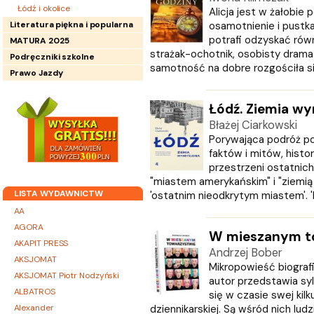
Łódź i okolice
Alicja jest w żałobie 
Literatura piękna i popularna
osamotnienie i pustka
potrafi odzyskać rów
MATURA 2025
strażak-ochotnik, osobisty dramat
Podręczniki szkolne
samotność na dobre rozgościła się 
Prawo Jazdy
Łódź. Ziemia w
Błażej Ciarkowski
Porywająca podróż po
faktów i mitów, historii 
przestrzeni ostatnich
"miastem amerykańskim" i "ziemią 
LISTA WYDAWNICTW
'ostatnim nieodkrytym miastem'. 'P
AA
AGORA
W mieszanym t
AKAPIT PRESS
Andrzej Bober
AKSJOMAT
Mikropowieść biograf
AKSJOMAT Piotr Nodzyński
autor przedstawia syl
ALBATROS
się w czasie swej kilku
Alexander
dziennikarskiej. Są wśród nich ludz