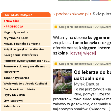
Sklep i
> podrecznikowo.pl >
KATALOG KSIĄŻEK
+ Nowości
> PROMOCJA
Księgarnia internetowa PODRĘCZNI
Nagrody szkolne
Witamy na stronie
księgarni i
Kryminalna Łódź
znajdziesz
tanie książki
oraz
g
Książki Michała Tombaka
ofercie naszej
księgarni inter
Książki w języku ukraińskim
szkolne
.
[czytaj więcej]
Podręczniki 2026/2027
Pomoce dydaktyczne dla nauczycieli
Księgarnia internetowa PODRĘCZNI
Pomoce edukacyjne dla uczniów
Od lekarza do k
PREZENTY
uaktualnione
Tani Antykwariat
Wydawnictwo Jacek Kusiński
Myłek Danuta
To nie jest zwykła ksi
Dla dzieci i młodzieży
ideę, pomysł. Często 
Płyty CD / DVD
produktów, tylko skład. Książka 
Gry i zabawki
zabawy w gotowanie, czerpanie ra
Kalendarze
najlepszych smaków. Świadomi... [