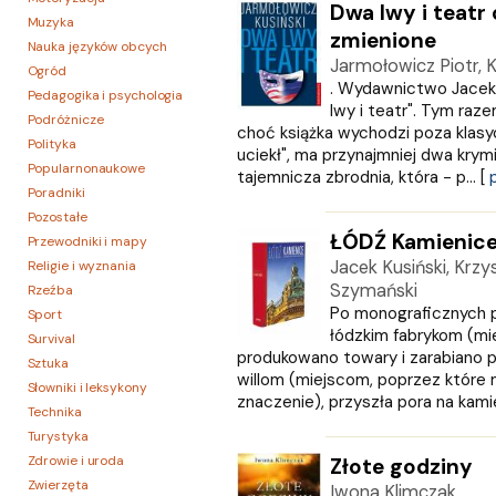
Dwa lwy i teatr
Muzyka
zmienione
Nauka języków obcych
Jarmołowicz Piotr, K
Ogród
. Wydawnictwo Jacek 
Pedagogika i psychologia
lwy i teatr". Tym raze
Podróżnicze
choć książka wychodzi poza klasycz
Polityka
uciekł", ma przynajmniej dwa kry
Popularnonaukowe
tajemnicza zbrodnia, która - p... [
Poradniki
Pozostałe
ŁÓDŹ Kamienic
Przewodniki i mapy
Jacek Kusiński, Krzy
Religie i wyznania
Szymański
Rzeźba
Po monograficznych 
Sport
łódzkim fabrykom (mi
Survival
produkowano towary i zarabiano p
Sztuka
willom (miejscom, poprzez które 
Słowniki i leksykony
znaczenie), przyszła pora na kamien
Technika
Turystyka
Zdrowie i uroda
Złote godziny
Zwierzęta
Iwona Klimczak