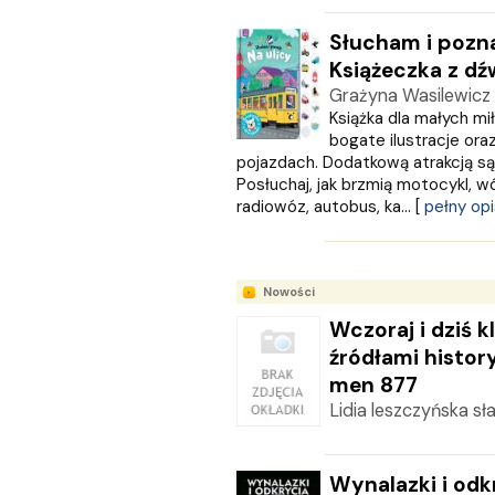
Multigra
MUZA
Słucham i poznaj
Nasza Księgarnia
Książeczka z d
NOIR SUR BLANC
Grażyna Wasilewicz
Nowa Baśń
Książka dla małych mi
Nowa Era
bogate ilustracje ora
Olesiejuk
pojazdach. Dodatkową atrakcją są
Operon
Posłuchaj, jak brzmią motocykl, wó
radiowóz, autobus, ka... [
pełny opi
Otwarte
Oxford University Press
Papilon
PASCAL
Nowości
Pazdro
Wczoraj i dziś k
Pearson
źródłami histo
PODKOWA
men 877
Prószyński Media
Lidia leszczyńska s
PUBLICAT
PURANA
PWN
Wynalazki i odk
PZWL