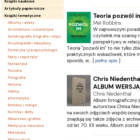
Książki naukowe
Artykuły papiernicze
Teoria pozwól i
Książki tematyczne
Mel Robbins
Albumy i atlasy
W najnowszym poradn
Architektura i urbanistyka
czytelnik ma szansę 
Autobiografie, biografie i wspomnienia
perspektywy w relacj
Encyklopedie i leksykony
Teoria "pozwól im" to nie tylko zbió
Ezoteryka i parapsychologia
praktycznych wskazówek, które 
Fakty i reportaże
sposób, w... [
pełny opis
]
Fantastyka
Filozofia
Fotografia
Chris Niedentha
Historia
ALBUM WERSJA
Hobby
Chris Niedenthal
Informatyka
Album fotograficzny 
Komiksy i manga
autorstwa Chrisa Nied
Kuchnia i diety
na swoich zdjęciach współczesną
znajdują się także zdjęcia z arch
Malarstwo i grafika
od lat 70. XX wieku. Album został u
Medycyna naturalna
Metodyka
Motoryzacja