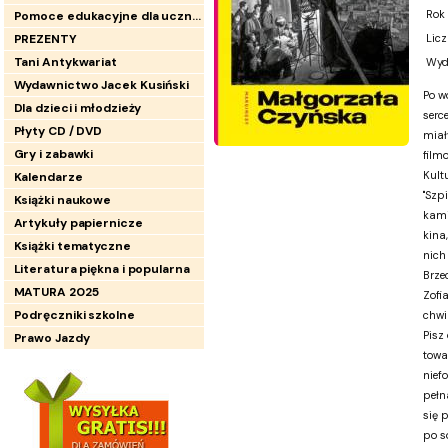
Rok
Pomoce edukacyjne dla uczniów
PREZENTY
Licz
Tani Antykwariat
Wyd
Wydawnictwo Jacek Kusiński
Po w
Dla dzieci i młodzieży
serc
Płyty CD / DVD
miał
Gry i zabawki
film
Kultu
Kalendarze
"Szp
Książki naukowe
kami
Artykuły papiernicze
kina
Książki tematyczne
nich
Literatura piękna i popularna
Brze
MATURA 2025
Zofi
Podręczniki szkolne
chwi
Pisz
Prawo Jazdy
towa
nief
pełna
się 
po s