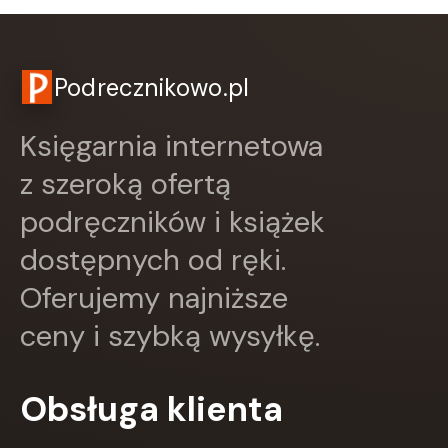
Greg
GRUPA IMAGE
GWO
Podrecznikowo.pl
HARMONIA
Harperkids
Insignis
Księgarnia internetowa
Jaguar
z szeroką ofertą
JEDNOŚĆ
Kangur
podręczników i książek
karakter
dostępnych od ręki.
KLUSZCZYŃSKI
KOS
Oferujemy najniższe
Kram
KROPKA
ceny i szybką wysyłkę.
KSIĄŻNICA
Księży Młyn
LANGENSCHEIDT
Obsługa klienta
LEKTORKLETT
Literat