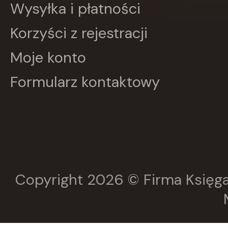
Wysyłka i płatności
LITERATURA
LIWONA
Korzyści z rejestracji
Love Books
Luna
MACMILLAN
Moje konto
MAG
Marginesy
Formularz kontaktowy
Martel
MEDIA RODZINA
Media Service Zawada
MULTICO
Multigra
MUZA
Nasza Księgarnia
NOIR SUR BLANC
Copyright 2026 © Firma Księga
Nowa Baśń
Nowa Era
Olesiejuk
Operon
Otwarte