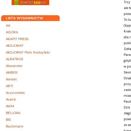
Trzy
ale 
pios
LISTA WYDAWNICTW
To tu
AA
Gojaw
Krak
AGORA
dla 
AKAPIT PRESS
polsk
AKSJOMAT
Zofi
AKSJOMAT Piotr Nodzyński
Para
ALBATROS
gdyb
Alexander
w po
AMBER
Savo
Dzię
Ameet
przy
ARTI
zask
Arystoteles
mias
Avanti
Paul
AWM
Dziś
BELLONA
złeg
powo
BIS
ze w
Buchmann
barw