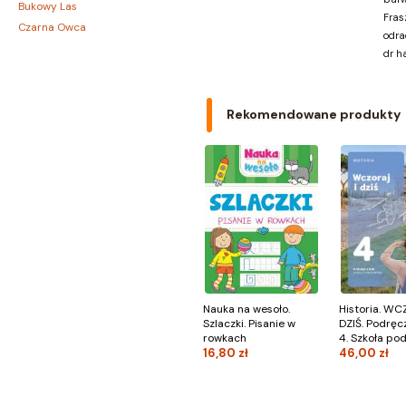
Bukowy Las
Fras
Czarna Owca
odra
CZARNE
dr h
Czerwone i Czarne
Czwarta Strona
Czytelnik
Rekomendowane produkty
DEMART
Dolnośląskie
Draco
DRAGON
Edycja Świętego Pawła
EDYCJA ŚWIĘTEGO PAWŁA
Egmont
ESPRIT
Express Publishing
Nauka na wesoło.
Historia. WC
FABRYKA SŁÓW
Szlaczki. Pisanie w
DZIŚ. Podręcz
rowkach
4. Szkoła p
FENIX
16,80 zł
46,00 zł
Filia
FRONDA
GALAKTYKA