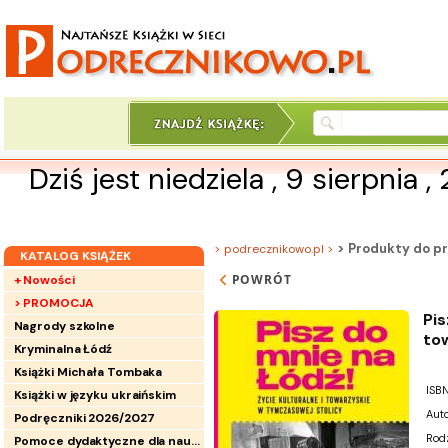
Dziś jest niedziela , 9 sierpnia 
> Produkty do pr
> podrecznikowo.pl >
KATALOG KSIĄŻEK
POWRÓT
+ Nowości
> PROMOCJA
Pis
Nagrody szkolne
to
Kryminalna Łódź
Książki Michała Tombaka
ISBN
Książki w języku ukraińskim
Auto
Podręczniki 2026/2027
Rod
Pomoce dydaktyczne dla nauczycieli