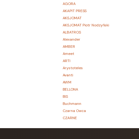
AGORA
AKAPIT PRESS
AKSJOMAT
AKSJOMAT Piotr Nodzyński
ALBATROS
Alexander
AMBER
Ameet
ARTI
Arystoteles
Avanti
AWM
BELLONA
BIS
Buchmann
Czarna Owca
CZARNE
Czwarta Strona
Czytelnik