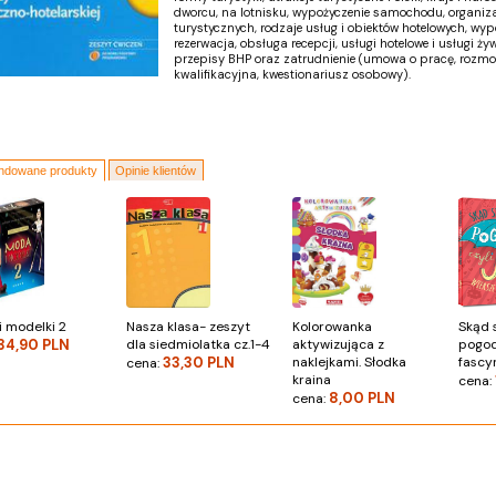
dworcu, na lotnisku, wypożyczenie samochodu, organiz
turystycznych, rodzaje usług i obiektów hotelowych, wypo
rezerwacja, obsługa recepcji, usługi hotelowe i usługi ży
przepisy BHP oraz zatrudnienie (umowa o pracę, rozm
kwalifikacyjna, kwestionariusz osobowy).
dowane produkty
Opinie klientów
 modelki 2
Nasza klasa- zeszyt
Kolorowanka
Skąd s
34,90 PLN
dla siedmiolatka cz.1-4
aktywizująca z
pogod
33,30 PLN
naklejkami. Słodka
fascy
cena:
kraina
cena:
8,00 PLN
cena: