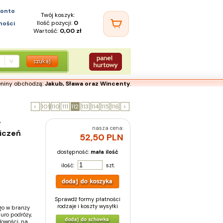
konto
Twój koszyk:
Ilość pozycji:
0
ności
Wartość:
0,00 zł
eniny obchodzą:
Jakub, Sława oraz Wincenty
.
<
109
110
111
112
113
114
115
116
>
y
nasza cena:
iczeń
52,50 PLN
dostępność:
mała ilość
ilość:
szt.
Sprawdź formy płatności
rodzaje i koszty wysyłki
go w branży
iuro podróży,
odowości, na