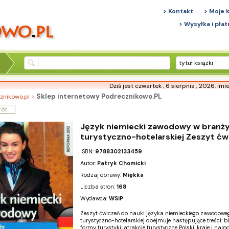
> Kontakt
> Moje 
> Wysyłka i płat
tytuł książki
Dziś jest czwartek , 6 sierpnia , 2026,
imi
Sklep internetowy Podrecznikowo.PL
znikowo.pl >
rót
Język niemiecki zawodowy w branż
turystyczno-hotelarskiej Zeszyt ćw
ISBN:
9788302133459
Autor:
Patryk Chomicki
Rodzaj oprawy:
Miękka
Liczba stron:
168
Wydawca:
WSiP
Zeszyt ćwiczeń do nauki języka niemieckiego zawodowe
turystyczno-hotelarskiej obejmuje następujące treści: b
formy turystyki, atrakcje turystyczne Polski, kraje i nar