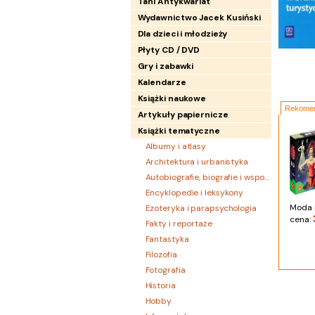
Tani Antykwariat
Wydawnictwo Jacek Kusiński
Dla dzieci i młodzieży
Płyty CD / DVD
Gry i zabawki
Kalendarze
Książki naukowe
Rekomen
Artykuły papiernicze
Książki tematyczne
Albumy i atlasy
Architektura i urbanistyka
Autobiografie, biografie i wspomnienia
Encyklopedie i leksykony
Moda i
Ezoteryka i parapsychologia
cena:
Fakty i reportaże
Fantastyka
Filozofia
Fotografia
Historia
Hobby