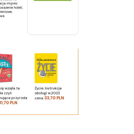
acja imprez
sażenie hoteli,
wieniowe,
owa
ię wzięła ta
Życie. Instrukcja
a czyli
obsługi w.2022
nująca przyroda
33,70 PLN
cena:
11,70 PLN