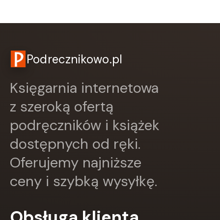
CZARNE
Czerwone i Czarne
Czwarta Strona
Czytelnik
DEMART
Podrecznikowo.pl
Dolnośląskie
Draco
Księgarnia internetowa
DRAGON
Edycja Świętego Pawła
z szeroką ofertą
EDYCJA ŚWIĘTEGO PAWŁA
podręczników i książek
Egmont
ESPRIT
dostępnych od ręki.
Express Publishing
FABRYKA SŁÓW
Oferujemy najniższe
FENIX
ceny i szybką wysyłkę.
Filia
FRONDA
GALAKTYKA
Obsługa klienta
Greg