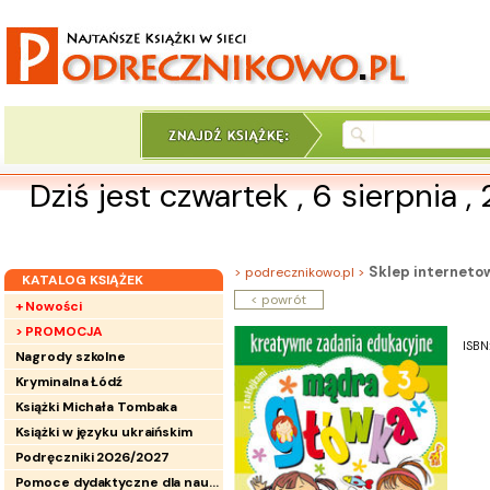
Dziś jest czwartek , 6 sierpnia ,
Sklep interneto
> podrecznikowo.pl >
KATALOG KSIĄŻEK
< powrót
+ Nowości
> PROMOCJA
ISBN
Nagrody szkolne
Kryminalna Łódź
Książki Michała Tombaka
Książki w języku ukraińskim
Podręczniki 2026/2027
Pomoce dydaktyczne dla nauczycieli