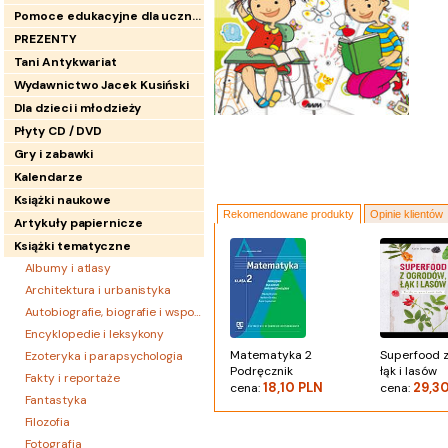
Pomoce edukacyjne dla uczniów
PREZENTY
Tani Antykwariat
Wydawnictwo Jacek Kusiński
Dla dzieci i młodzieży
Płyty CD / DVD
Gry i zabawki
Kalendarze
Książki naukowe
Rekomendowane produkty
Opinie klientów
Artykuły papiernicze
Książki tematyczne
Albumy i atlasy
Architektura i urbanistyka
Autobiografie, biografie i wspomnienia
Encyklopedie i leksykony
Matematyka 2
Superfood 
Ezoteryka i parapsychologia
Podręcznik
łąk i lasów
Fakty i reportaże
18,10 PLN
29,3
cena:
cena:
Fantastyka
Filozofia
Fotografia