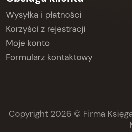
GRUPA IMAGE
GWO
Wysyłka i płatności
HARMONIA
Harperkids
Korzyści z rejestracji
Insignis
Jaguar
Moje konto
JEDNOŚĆ
Kangur
Formularz kontaktowy
karakter
KLUSZCZYŃSKI
KOS
Kram
KROPKA
KSIĄŻNICA
Księży Młyn
LANGENSCHEIDT
LEKTORKLETT
Copyright 2026 © Firma Księga
Literat
LITERATURA
LIWONA