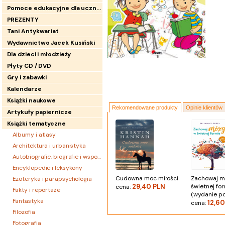
Pomoce edukacyjne dla uczniów
PREZENTY
Tani Antykwariat
Wydawnictwo Jacek Kusiński
Dla dzieci i młodzieży
Płyty CD / DVD
Gry i zabawki
Kalendarze
Książki naukowe
Rekomendowane produkty
Opinie klientów
Artykuły papiernicze
Książki tematyczne
Albumy i atlasy
Architektura i urbanistyka
Autobiografie, biografie i wspomnienia
Encyklopedie i leksykony
Cudowna moc miłości
Zachowaj m
Ezoteryka i parapsychologia
29,40 PLN
świetnej fo
cena:
Fakty i reportaże
(wydanie p
Fantastyka
12,60
cena:
Filozofia
Fotografia