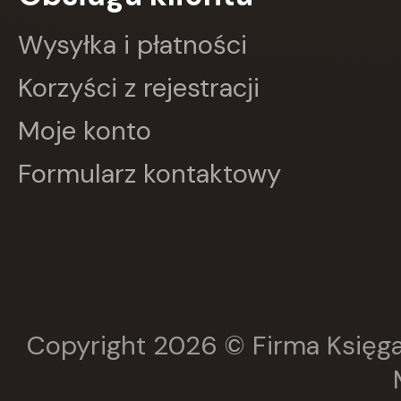
GRUPA IMAGE
GWO
Wysyłka i płatności
HARMONIA
Harperkids
Korzyści z rejestracji
Insignis
Jaguar
Moje konto
JEDNOŚĆ
Kangur
Formularz kontaktowy
karakter
KLUSZCZYŃSKI
KOS
Kram
KROPKA
KSIĄŻNICA
Księży Młyn
LANGENSCHEIDT
LEKTORKLETT
Copyright 2026 © Firma Księga
Literat
LITERATURA
LIWONA