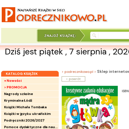
Dziś jest piątek , 7 sierpnia , 20
Sklep interneto
> podrecznikowo.pl >
KATALOG KSIĄŻEK
< powrót
+ Nowości
> PROMOCJA
ISBN
Nagrody szkolne
Kryminalna Łódź
Książki Michała Tombaka
Książki w języku ukraińskim
Podręczniki 2026/2027
Pomoce dydaktyczne dla nauczycieli