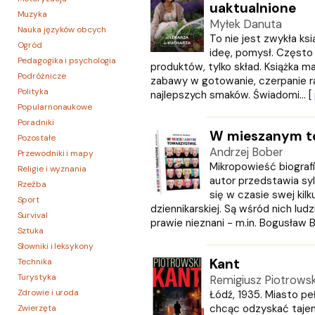
uaktualnione
Muzyka
Myłek Danuta
Nauka języków obcych
To nie jest zwykła ksi
Ogród
ideę, pomysł. Często 
Pedagogika i psychologia
produktów, tylko skład. Książka 
Podróżnicze
zabawy w gotowanie, czerpanie ra
Polityka
najlepszych smaków. Świadomi... [
Popularnonaukowe
Poradniki
W mieszanym t
Pozostałe
Andrzej Bober
Przewodniki i mapy
Mikropowieść biograf
Religie i wyznania
autor przedstawia syl
Rzeźba
się w czasie swej kilku
Sport
dziennikarskiej. Są wśród nich ludz
Survival
prawie nieznani - m.in. Bogusław Ba
Sztuka
Słowniki i leksykony
Kant
Technika
Turystyka
Remigiusz Piotrowsk
Zdrowie i uroda
Łódź, 1935. Miasto peł
chcąc odzyskać taje
Zwierzęta