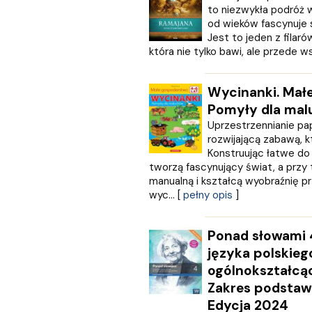
to niezwykła podróż w 
PZWL
od wieków fascynuje s
REA
Jest to jeden z filar
Rebis
która nie tylko bawi, ale przede ws
RM
SBM
Wycinanki. Mał
SIEDMIORÓG
Pomyły dla ma
Sine Qua Non
Skarpa Warszawska
Uprzestrzennianie pap
rozwijającą zabawą, kt
Skrzat
Konstruując łatwe do
Sonia Draga
tworzą fascynujący świat, a prz
STENTOR
manualną i kształcą wyobraźnię 
Studio Astropsychologii
wyc... [
pełny opis
]
ŚWIAT KSIĄŻKI
Święty Wojciech wydawnictwo
Ponad słowami 
Trefl
języka polskieg
Vital
W.A.B.
ogólnokształcą
WAM
Zakres podstaw
Wielka Litera
Edycja 2024