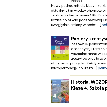
Hassa
Nowy podręcznik dla klasy 1 ze z
aktualny stan wiedzy chemicznej 
tablicami chemicznymi CKE. Dost
ucznia po szkole podstawowej. D
uwzględnia zmiany w podst... [
peł
Papiery kreatyw
Zestaw 16 jednostron
ozdobnych, które są n
wszechstronne w zast
zeszytowej są łatwe
utrzymaniu porządku. Każdy arku
mikroperforację, co ułatw... [
pełny
Historia. WCZOR
Klasa 4. Szkoł