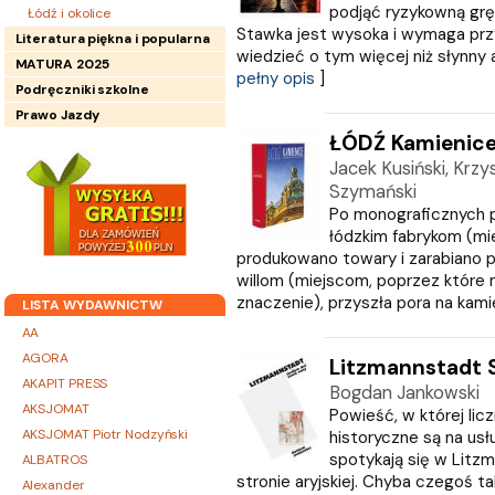
podjąć ryzykowną gr
Łódź i okolice
Stawka jest wysoka i wymaga prz
Literatura piękna i popularna
wiedzieć o tym więcej niż słynny a
MATURA 2025
pełny opis
]
Podręczniki szkolne
Prawo Jazdy
ŁÓDŹ Kamienic
Jacek Kusiński, Krzy
Szymański
Po monograficznych 
łódzkim fabrykom (mi
produkowano towary i zarabiano p
willom (miejscom, poprzez które 
znaczenie), przyszła pora na kamien
LISTA WYDAWNICTW
AA
AGORA
Litzmannstadt 
AKAPIT PRESS
Bogdan Jankowski
AKSJOMAT
Powieść, w której lic
AKSJOMAT Piotr Nodzyński
historyczne są na usług
spotykają się w Litzm
ALBATROS
stronie aryjskiej. Chyba czegoś ta
Alexander