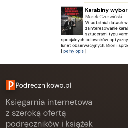
Karabiny wybor
Marek Czerwiński
W ostatnich latach w
zainteresowanie kara
sztucerami typu varm
specjalnych celowników optycznyc
lunet obserwacyjnych. Broń i sprz
[
pełny opis
]
Podrecznikowo.pl
Księgarnia internetowa
z szeroką ofertą
podręczników i książek