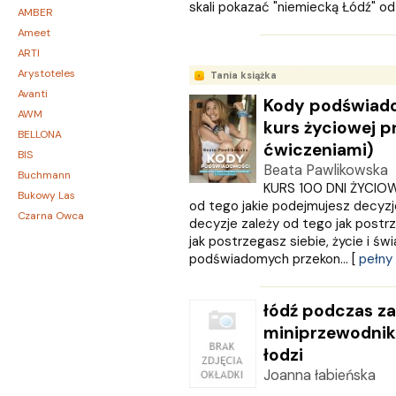
skali pokazać "niemiecką Łódź" od ś
AMBER
Ameet
ARTI
Arystoteles
Tania książka
Avanti
Kody podświado
AWM
kurs życiowej p
BELLONA
ćwiczeniami)
BIS
Beata Pawlikowska
Buchmann
KURS 100 DNI ŻYCIOW
Bukowy Las
od tego jakie podejmujesz decyzj
Czarna Owca
decyzje zależy od tego jak postrze
CZARNE
jak postrzegasz siebie, życie i św
Czerwone i Czarne
podświadomych przekon... [
pełny
Czwarta Strona
Czytelnik
łódź podczas za
DEMART
miniprzewodnik
Dolnośląskie
łodzi
Draco
Joanna łabieńska
DRAGON