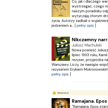
MULTICO
Co, jak i dlaczego war
wystrzegać, czego ni
Multigra
naszym poradniku odp
MUZA
wytyczają chorym dro
Nasza Księgarnia
życia. Autorzy zadbali o wyjaśnie
NOIR SUR BLANC
jedzeniem a... [
pełny opis
]
Nowa Baśń
Nowa Era
Nikczemny narr
Olesiejuk
Juliusz Machulski
Operon
Nowa powieść Juliusz
Otwarte
lipiec 1993 roku, Kami
Oxford University Press
reżyser, przyjeżdża n
Papilon
Warszawy. Liczy, że nawiąże wsp
PASCAL
reżyserem Erykiem Mokronowskim. 
Pazdro
pełny opis
]
Pearson
PODKOWA
Prószyński Media
Nowości
PUBLICAT
Ramajana. Epos 
PURANA
"Ramajana. Epos staroi
PWN