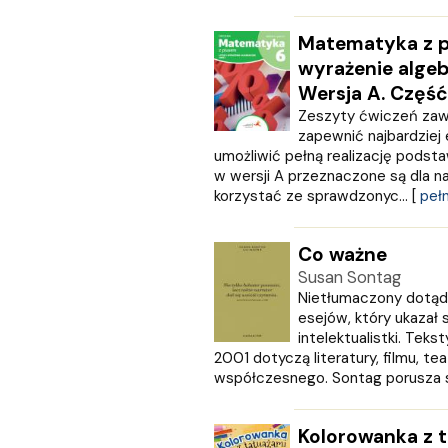
Edycja Świętego Pawła
EDYCJA ŚWIĘTEGO PAWŁA
Matematyka z pl
Egmont
wyrażenie algeb
ESPRIT
Wersja A. Część
Express Publishing
Zeszyty ćwiczeń zawie
FABRYKA SŁÓW
zapewnić najbardziej
FENIX
umożliwić pełną realizację podst
Filia
w wersji A przeznaczone są dla na
FRONDA
korzystać ze sprawdzonyc... [
pełn
GALAKTYKA
Greg
Co ważne
GRUPA IMAGE
Susan Sontag
GWO
Nietłumaczony dotąd 
HARMONIA
esejów, który ukazał 
Harperkids
intelektualistki. Tek
Insignis
2001 dotyczą literatury, filmu, tea
Jaguar
współczesnego. Sontag porusza si
JEDNOŚĆ
Kangur
Kolorowanka z t
karakter