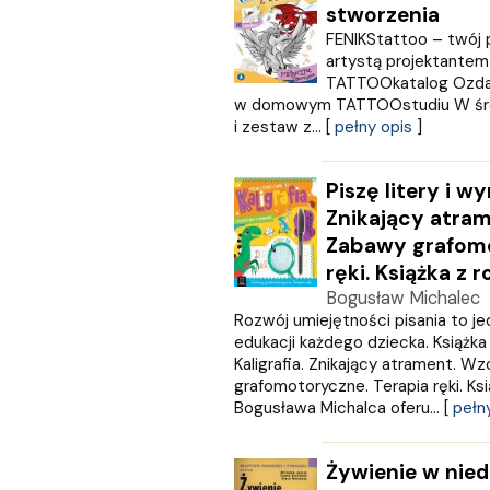
stworzenia
KLUSZCZYŃSKI
FENIKStattoo – twój 
KOS
artystą projektantem
Kram
TATTOOkatalog Ozdabia
KROPKA
w domowym TATTOOstudiu W środ
KSIĄŻNICA
i zestaw z... [
pełny opis
]
Księży Młyn
LANGENSCHEIDT
Piszę litery i wy
LEKTORKLETT
Znikający atram
Literat
Zabawy grafomo
LITERATURA
LIWONA
ręki. Książka z 
Love Books
Bogusław Michalec
Luna
Rozwój umiejętności pisania to 
edukacji każdego dziecka. Książka "
MACMILLAN
Kaligrafia. Znikający atrament. W
MAG
grafomotoryczne. Terapia ręki. Ks
Marginesy
Bogusława Michalca oferu... [
pełn
Martel
MEDIA RODZINA
Żywienie w nie
Media Service Zawada