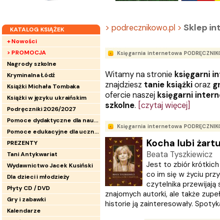
Sklep i
> podrecznikowo.pl >
KATALOG KSIĄŻEK
+ Nowości
> PROMOCJA
Księgarnia internetowa PODRĘCZNI
Nagrody szkolne
Witamy na stronie
księgarni i
Kryminalna Łódź
znajdziesz
tanie książki
oraz
g
Książki Michała Tombaka
ofercie naszej
księgarni inter
Książki w języku ukraińskim
szkolne
.
[czytaj więcej]
Podręczniki 2026/2027
Pomoce dydaktyczne dla nauczycieli
Księgarnia internetowa PODRĘCZNI
Pomoce edukacyjne dla uczniów
Kocha lubi żartuj
PREZENTY
Beata Tyszkiewicz
Tani Antykwariat
Jest to zbiór krótkich
Wydawnictwo Jacek Kusiński
co im się w życiu prz
Dla dzieci i młodzieży
czytelnika przewijają 
Płyty CD / DVD
znajomych autorki, ale także zupeł
Gry i zabawki
historie ją zainteresowały. Spotyka
Kalendarze