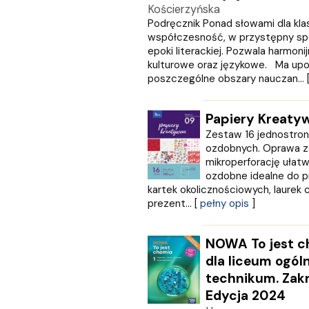
WILGA
Kościerzyńska
WIR
Podręcznik Ponad słowami dla kla
WSiP
współczesność, w przystępny sp
epoki literackiej. Pozwala harmonij
Wydawnictwo Diecezjalne
kulturowe oraz językowe. Ma upo
Wydawnictwo Edukacyjne
poszczególne obszary nauczan... 
Wydawnictwo Hamal
Wydawnictwo Jacek Kusiński
Wydawnictwo Literackie
Papiery Kreaty
Wydawnictwo Olesiejuk
Zestaw 16 jednostron
Wydawnictwo Prószyński i S-Ka
ozdobnych. Oprawa z
mikroperforację ułatw
Wydawnictwo Szkolne PWN
ozdobne idealne do p
ZIELONA SOWA
kartek okolicznościowych, laurek 
Znak
prezent... [
pełny opis
]
Zona Zero
Zysk i S-ka
NOWA To jest ch
Żak
dla liceum ogól
technikum. Zak
Edycja 2024