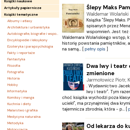
Książki naukowe
Ślepy Maks Pami
Artykuły papiernicze
Waldemar Wolański
Książki tematyczne
Książka "Ślepy Maks. 
Albumy i atlasy
spisanych przez Men
Architektura i urbanistyka
wspomnień. Jest też 
Autobiografie, biografie i wspomnienia
Waldemara Wolańskiego wstęp, kt
Encyklopedie i leksykony
historię powstania pamiętników, a
Ezoteryka i parapsychologia
na samą... [
pełny opis
]
Fakty i reportaże
Fantastyka
Dwa lwy i teatr
Filozofia
Fotografia
zmienione
Historia
Jarmołowicz Piotr, K
Hobby
. Wydawnictwo Jacek 
Informatyka
lwy i teatr". Tym raze
choć książka wychodzi poza klasycz
Komiksy i manga
uciekł", ma przynajmniej dwa kry
Kuchnia i diety
tajemnicza zbrodnia, która - p... [
Malarstwo i grafika
Medycyna naturalna
Metodyka
Od lekarza do k
Motoryzacja