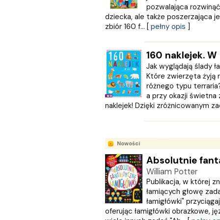
MULTICO
pozwalająca rozwinąć 
Multigra
dziecka, ale także poszerzająca j
MUZA
zbiór 160 f... [
pełny opis
]
Nasza Księgarnia
NOIR SUR BLANC
160 naklejek. W
Nowa Baśń
Jak wyglądają ślady 
Nowa Era
Które zwierzęta żyją
Olesiejuk
różnego typu terraria?
Operon
a przy okazji świetn
Otwarte
naklejek! Dzięki zróżnicowanym zad
Oxford University Press
Papilon
PASCAL
Nowości
Pazdro
Absolutnie fant
Pearson
William Potter
PODKOWA
Publikacja, w której 
Prószyński Media
łamiących głowę zada
PUBLICAT
łamigłówki" przyciągaj
PURANA
oferując łamigłówki obrazkowe, 
PWN