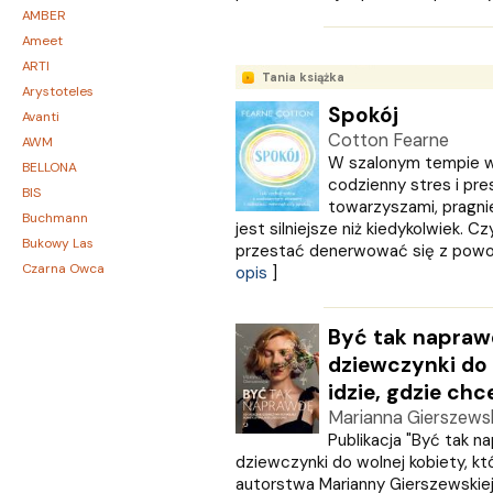
AMBER
Ameet
ARTI
Tania książka
Arystoteles
Spokój
Avanti
Cotton Fearne
AWM
W szalonym tempie w
BELLONA
codzienny stres i pre
BIS
towarzyszami, pragn
Buchmann
jest silniejsze niż kiedykolwiek. C
Bukowy Las
przestać denerwować się z powod
Czarna Owca
opis
]
CZARNE
Czerwone i Czarne
Być tak napraw
Czwarta Strona
dziewczynki do 
Czytelnik
idzie, gdzie chc
DEMART
Marianna Gierszews
Dolnośląskie
Publikacja "Być tak n
Draco
dziewczynki do wolnej kobiety, któ
DRAGON
autorstwa Marianny Gierszewskiej 