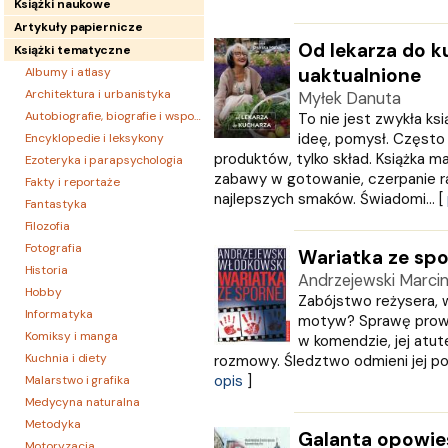
Książki naukowe
Artykuły papiernicze
Od lekarza do k
Książki tematyczne
uaktualnione
Albumy i atlasy
Architektura i urbanistyka
Myłek Danuta
Autobiografie, biografie i wspomnienia
To nie jest zwykła ksi
ideę, pomysł. Często 
Encyklopedie i leksykony
produktów, tylko skład. Książka 
Ezoteryka i parapsychologia
zabawy w gotowanie, czerpanie ra
Fakty i reportaże
najlepszych smaków. Świadomi... [
Fantastyka
Filozofia
Fotografia
Wariatka ze spo
Historia
Andrzejewski Marci
Hobby
Zabójstwo reżysera, w
Informatyka
motyw? Sprawę prowa
Komiksy i manga
w komendzie, jej atut
Kuchnia i diety
rozmowy. Śledztwo odmieni jej pod
opis
]
Malarstwo i grafika
Medycyna naturalna
Metodyka
Galanta opowie
Motoryzacja