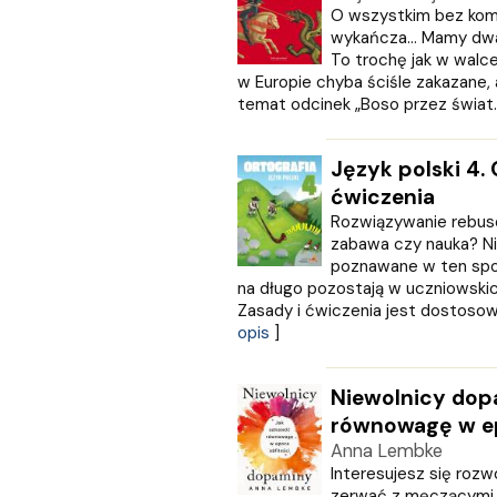
O wszystkim bez kom
wykańcza… Mamy dwa 
To trochę jak w walc
w Europie chyba ściśle zakazane, 
temat odcinek „Boso przez świat..
Język polski 4. 
ćwiczenia
Rozwiązywanie rebusó
zabawa czy nauka? Ni
poznawane w ten spos
na długo pozostają w uczniowskic
Zasady i ćwiczenia jest dostosow
opis
]
Niewolnicy dop
równowagę w ep
Anna Lembke
Interesujesz się ro
zerwać z męczącymi n