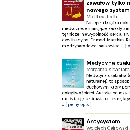
WILGA
zawałów tylko my
WIR
nowego systemu
WSiP
Matthias Rath
Wydawnictwo Diecezjalne
Niniejsza książka dok
medyczne, eliminujące zawały ser
Wydawnictwo Edukacyjne
tętnicze, niewydolność serca, ary
Wydawnictwo Hamal
cywilizacyjne. Dr med. Matthias Ra
Wydawnictwo Jacek Kusiński
międzynarodowej naukowiec i... [
p
Wydawnictwo Literackie
Wydawnictwo Olesiejuk
Wydawnictwo Prószyński i S-Ka
Medycyna czak
Wydawnictwo Szkolne PWN
Margarita Alcantara
ZIELONA SOWA
Medycyna czakralna 
naturalnej) to sposób
Znak
duchowym, który pom
Zona Zero
dolegliwościami. Autorka nauczy ci
Zysk i S-ka
medytację, uzdrawianie czakr, kry
Żak
... [
pełny opis
]
Antysystem
Wojciech Cejrowski