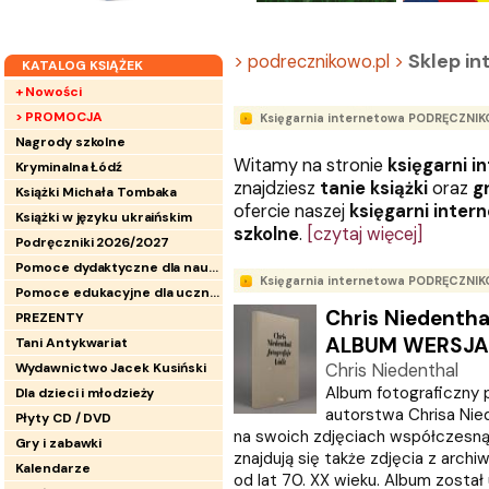
Sklep i
> podrecznikowo.pl >
KATALOG KSIĄŻEK
+ Nowości
> PROMOCJA
Księgarnia internetowa PODRĘCZNI
Nagrody szkolne
Witamy na stronie
księgarni i
Kryminalna Łódź
znajdziesz
tanie książki
oraz
g
Książki Michała Tombaka
ofercie naszej
księgarni inter
Książki w języku ukraińskim
szkolne
.
[czytaj więcej]
Podręczniki 2026/2027
Pomoce dydaktyczne dla nauczycieli
Księgarnia internetowa PODRĘCZNI
Pomoce edukacyjne dla uczniów
Chris Niedentha
PREZENTY
ALBUM WERSJA
Tani Antykwariat
Wydawnictwo Jacek Kusiński
Chris Niedenthal
Album fotograficzny 
Dla dzieci i młodzieży
autorstwa Chrisa Nied
Płyty CD / DVD
na swoich zdjęciach współczesną
Gry i zabawki
znajdują się także zdjęcia z arch
Kalendarze
od lat 70. XX wieku. Album został u