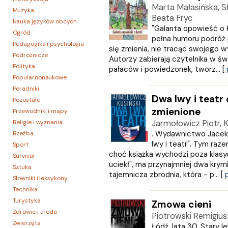
Marta Małasińska, Sł
Muzyka
Beata Fryc
Nauka języków obcych
"Galanta opowieść o Ł
Ogród
pełna humoru podróż 
Pedagogika i psychologia
się zmienia, nie tracąc swojego 
Podróżnicze
Autorzy zabierają czytelnika w św
Polityka
pałaców i powiedzonek, tworz... [
Popularnonaukowe
Poradniki
Dwa lwy i teatr
Pozostałe
zmienione
Przewodniki i mapy
Religie i wyznania
Jarmołowicz Piotr, K
. Wydawnictwo Jacek 
Rzeźba
lwy i teatr". Tym raze
Sport
choć książka wychodzi poza klasycz
Survival
uciekł", ma przynajmniej dwa kry
Sztuka
tajemnicza zbrodnia, która - p... [
Słowniki i leksykony
Technika
Turystyka
Zmowa cieni
Zdrowie i uroda
Piotrowski Remigius
Zwierzęta
Łódź, lata 30. Stary 