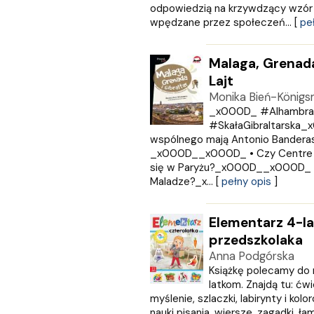
Edycja Świętego Pawła
odpowiedzią na krzywdzący wzór k
EDYCJA ŚWIĘTEGO PAWŁA
wpędzane przez społeczeń... [
pe
Egmont
ESPRIT
Malaga, Grenada 
Express Publishing
Lajt
FABRYKA SŁÓW
Monika Bień-König
FENIX
_x000D_ #Alhambra 
Filia
#SkałaGibraltarska
FRONDA
wspólnego mają Antonio Banderas
GALAKTYKA
_x000D__x000D_ • Czy Centre P
Greg
się w Paryżu?_x000D__x000D_ •
GRUPA IMAGE
Maladze?_x... [
pełny opis
]
GWO
HARMONIA
Elementarz 4-la
Harperkids
przedszkolaka
Insignis
Anna Podgórska
Jaguar
Książkę polecamy do 
JEDNOŚĆ
latkom. Znajdą tu: ćw
Kangur
myślenie, szlaczki, labirynty i ko
karakter
nauki pisania, wiersze, zagadki, ła