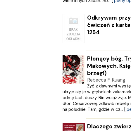
wiele innych zadań."Ab... [
pełny op
PZWL
REA
Odkrywam przyr
Rebis
ćwiczeń z kart
RM
1254
SBM
SIEDMIORÓG
Sine Qua Non
Skarpa Warszawska
Płonący bóg. Tr
Skrzat
Makowych. Księ
Sonia Draga
STENTOR
brzegi)
Studio Astropsychologii
Rebecca F. Kuang
ŚWIAT KSIĄŻKI
Żyć z dawnymi występ
ukryje się je w głębokich zakama
Święty Wojciech wydawnictwo
odmętach duszy. Rin wciąż żyje. 
Trefl
dłoń Cesarzowej, zdławić rebelię
Vital
na południe. Tam, gdzie w cz... [
pe
W.A.B.
WAM
Dlaczego zwierz
Wielka Litera