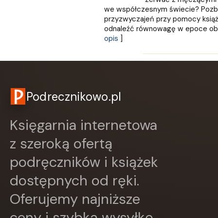
we współczesnym świecie? Pozbąd
przyzwyczajeń przy pomocy książk
odnaleźć równowagę w epoce obfito
opis
]
Podrecznikowo.pl
Księgarnia internetowa
z szeroką ofertą
podręczników i książek
dostępnych od ręki.
Oferujemy najniższe
ceny i szybką wysyłkę.