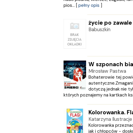
KLUSZCZYŃSKI
pios... [
pełny opis
]
KOS
Kram
życie po zawale
KROPKA
Babuszkin
KSIĄŻNICA
Księży Młyn
LANGENSCHEIDT
LEKTORKLETT
Literat
W szponach biał
LITERATURA
Mirosław Pastwa
LIWONA
Bohaterowie tej powi
Love Books
autentyczne.Zmagani
Luna
dotyczą jednak nie ty
MACMILLAN
których poznajemy na kartkach książ
MAG
Marginesy
Kolorowanka. Fl
Martel
Katarzyna Ilustracje
MEDIA RODZINA
Kolorowanka przezna
Media Service Zawada
jak i chłopców - dosk