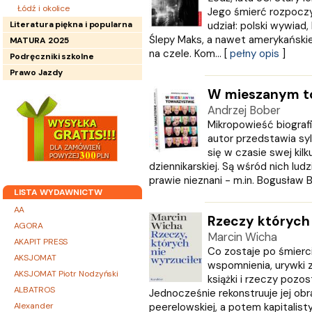
Łódź i okolice
Jego śmierć rozpoczy
Literatura piękna i popularna
udział: polski wywiad,
Ślepy Maks, a nawet amerykańskie
MATURA 2025
na czele. Kom... [
pełny opis
]
Podręczniki szkolne
Prawo Jazdy
W mieszanym t
Andrzej Bober
Mikropowieść biograf
autor przedstawia syl
się w czasie swej kilku
dziennikarskiej. Są wśród nich ludz
prawie nieznani - m.in. Bogusław Ba
LISTA WYDAWNICTW
AA
Rzeczy których
AGORA
Marcin Wicha
AKAPIT PRESS
Co zostaje po śmierci
AKSJOMAT
wspomnienia, urywki 
AKSJOMAT Piotr Nodzyński
książki i rzeczy pozo
ALBATROS
Jednocześnie rekonstruuje jej obr
Alexander
peerelowskiej, a potem kapitalistyc